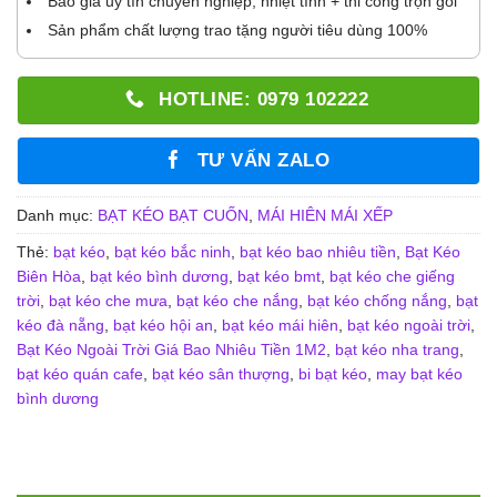
Báo giá uy tín chuyên nghiệp, nhiệt tình + thi công trọn gói
Sản phẩm chất lượng trao tặng người tiêu dùng 100%
HOTLINE: 0979 102222
TƯ VẤN ZALO
Danh mục:
BẠT KÉO BẠT CUỐN
,
MÁI HIÊN MÁI XẾP
Thẻ:
bạt kéo
,
bạt kéo bắc ninh
,
bạt kéo bao nhiêu tiền
,
Bạt Kéo
Biên Hòa
,
bạt kéo bình dương
,
bạt kéo bmt
,
bạt kéo che giếng
trời
,
bạt kéo che mưa
,
bạt kéo che nắng
,
bạt kéo chống nắng
,
bạt
kéo đà nẵng
,
bạt kéo hội an
,
bạt kéo mái hiên
,
bạt kéo ngoài trời
,
Bạt Kéo Ngoài Trời Giá Bao Nhiêu Tiền 1M2
,
bạt kéo nha trang
,
bạt kéo quán cafe
,
bạt kéo sân thượng
,
bi bạt kéo
,
may bạt kéo
bình dương