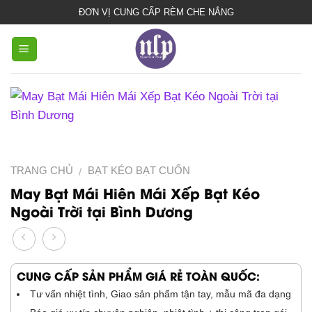
bạt
ĐƠN VỊ CUNG CẤP RÈM CHE NẮNG
che
nắng
mưa
TRANG CHỦ
BẠT KÉO BẠT CUỐN
/
May Bạt Mái Hiên Mái Xếp Bạt Kéo
Ngoài Trời tại Bình Dương
CUNG CẤP SẢN PHẨM GIÁ RẺ TOÀN QUỐC:
Tư vấn nhiệt tình, Giao sản phẩm tận tay, mẫu mã đa dạng