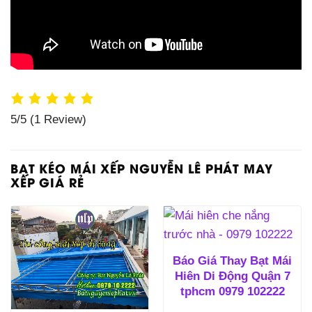
5/5
(1 Review)
BẠT KÉO MÁI XẾP NGUYỄN LÊ PHÁT MAY
XẾP GIÁ RẺ
Báo Giá Thay Bạt Mái
Hiên Di Động Quận 7
tphcm 0979 102222