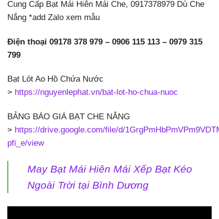
Cung Cấp Bạt Mái Hiên Mái Che, 0917378979 Dù Che
Nắng *add Zalo xem mẫu
Điện thoại 09178 378 979 – 0906 115 113 – 0979 315
799
Bạt Lót Ao Hồ Chứa Nước
>
https://nguyenlephat.vn/bat-lot-ho-chua-nuoc
BẢNG BÁO GIÁ BẠT CHE NẮNG
>
https://drive.google.com/file/d/1GrgPmHbPmVPm9VD
pfi_e/view
May Bạt Mái Hiên Mái Xếp Bạt Kéo
Ngoài Trời tại Bình Dương