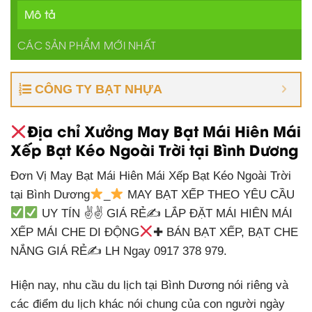
Mô tả
CÁC SẢN PHẨM MỚI NHẤT
CÔNG TY BẠT NHỰA
Địa chỉ Xưởng May Bạt Mái Hiên Mái
Xếp Bạt Kéo Ngoài Trời tại Bình Dương
Đơn Vị May Bạt Mái Hiên Mái Xếp Bạt Kéo Ngoài Trời
tại Bình Dương
_
MAY BẠT XẾP THEO YÊU CẦU
UY TÍN ✌✌ GIÁ RẺ✍ LẮP ĐẶT MÁI HIÊN MÁI
XẾP MÁI CHE DI ĐỘNG
✚ BÁN BẠT XẾP, BẠT CHE
NẮNG GIÁ RẺ✍ LH Ngay 0917 378 979.
Hiện nay, nhu cầu du lịch tại Bình Dương nói riêng và
các điểm du lịch khác nói chung của con người ngày