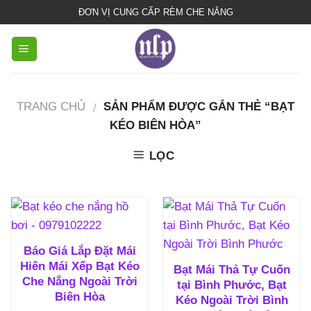
bạt
ĐƠN VỊ CUNG CẤP RÈM CHE NẮNG
che
nắng
mưa
TRANG CHỦ
SẢN PHẨM ĐƯỢC GẮN THẺ “BẠT
/
KÉO BIÊN HÒA”
LỌC
Báo Giá Lắp Đặt Mái
Hiên Mái Xếp Bạt Kéo
Bạt Mái Thả Tự Cuốn
Che Nắng Ngoài Trời
tại Bình Phước, Bạt
Biên Hòa
Kéo Ngoài Trời Bình