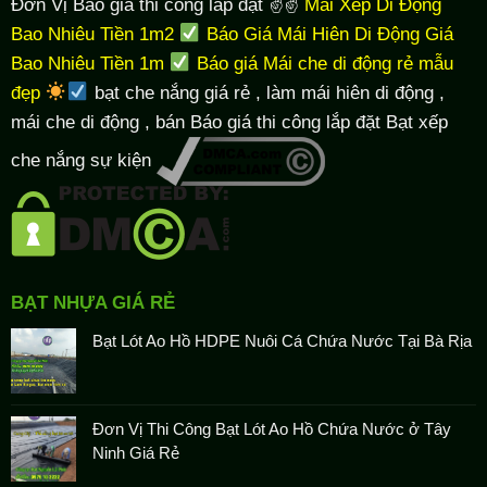
Đơn Vị Báo giá thi công lắp đặt ✌✌
Mái Xếp Di Động
Bao Nhiêu Tiền 1m2
Báo Giá Mái Hiên Di Động Giá
Bao Nhiêu Tiền 1m
Báo giá Mái che di động rẻ mẫu
đẹp
bạt che nắng giá rẻ
, làm
mái hiên di động
,
mái che di động , bán Báo giá thi công lắp đặt
Bạt xếp
che nắng sự kiện
BẠT NHỰA GIÁ RẺ
Bạt Lót Ao Hồ HDPE Nuôi Cá Chứa Nước Tại Bà Rịa
Đơn Vị Thi Công Bạt Lót Ao Hồ Chứa Nước ở Tây
Ninh Giá Rẻ