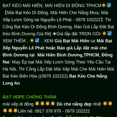
BẠT KÉO MÁI HIÊN, MÁI HIÊN DI ĐỘNG TPHCM
【Mái Bạt Kéo Di Động, Mái Hiên Che Nắng Mưa, Mái
Xếp Lượn Sóng tại Nguyễn Lê Phát - 0979 102222】Thi
Công Bạt Kéo Di Động Bình Dương, Báo Giá Lắp Đặt Bạt
Kéo Bình Dương Giá Rẻ| ❖Giá lắp đặt TRỌN GÓI
XEM THÊM ,
. XEM
Giá Bạt Mái Hiên
tại
Mái Bạt
Xếp Nguyễn Lê Phát hoặc Báo giá Lắp đặt mái che
Bình Dương tại
Mái Hiên Bình Dương,TPHCM, Đồng
Nai
: May Ép bạt Mái Xếp Lượn Sóng Theo Yêu Cầu Tại
Hà Nội, Thi Công Lắp Đặt Mái Xếp Mái Che Mái Hiên Mái
Bạt Kéo Biên Hòa ((0979 102222).
Bạt Kéo Che Nắng
Long An
BẠT HDPE CHỐNG THẤM
mái xếp di động
Dù che nắng đẹp
nhất
Liên hệ: 0917 378 979 - 0979 102222