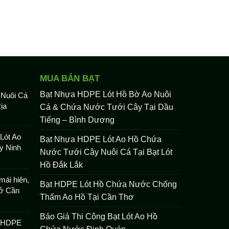
MUA BÁN BẠT
Bạt Nhựa HDPE Lót Hồ Bờ Ao Nuôi
 Nuôi Cá
ịa
Cá & Chứa Nước Tưới Cây Tại Dầu
Tiếng – Bình Dương
Lót Ao
Bạt Nhựa HDPE Lót Ao Hồ Chứa
y Ninh
Nước Tưới Cây Nuôi Cá Tại Bạt Lót
Hồ Đắk Lắk
mái hiên,
Bạt HDPE Lót Hồ Chứa Nước Chống
 ở Cần
Thấm Ao Hồ Tại Cần Thơ
Báo Giá Thi Công Bạt Lót Ao Hồ
t HDPE
Chứa Nước Định Quán