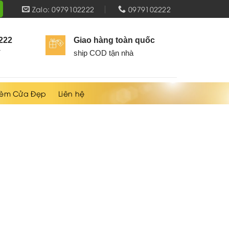
Zalo: 0979102222
0979102222
2222
Giao hàng toàn quốc
í
ship COD tận nhà
èm Cửa Đẹp
Liên hệ