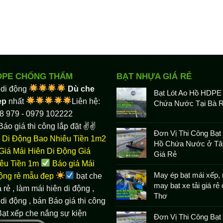
DPE CHỐNG THẤM
BẠT NHỰA GIÁ RẺ
 di động
Dù che
Bạt Lót Ao Hồ HDPE
ẹp
nhất
Liên hệ:
Chứa Nước Tại Bà R
8 979 - 0979 102222
Báo giá thi công lắp đặt ✌✌
Đơn Vị Thi Công Bạt 
 Di Động Bao Nhiêu Tiền 1m2
Hồ Chứa Nước ở Tâ
Giá Mái Hiên Di Động Giá
Giá Rẻ
êu Tiền 1m
Báo giá Mái
May ép bạt mái xếp, 
động rẻ mẫu đẹp
bạt che
may bạt xe tải giá rẻ
 rẻ
, làm
mái hiên di động
,
Thơ
di động , bán Báo giá thi công
Bạt xếp che nắng sự kiện
Đơn Vị Thi Công Bạ