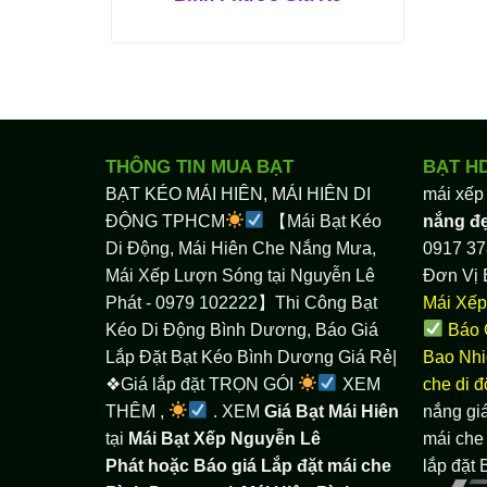
THÔNG TIN MUA BẠT
BẠT H
BẠT KÉO MÁI HIÊN, MÁI HIÊN DI
mái xếp
ĐỘNG TPHCM
【Mái Bạt Kéo
nắng đ
Di Động, Mái Hiên Che Nắng Mưa,
0917 37
Mái Xếp Lượn Sóng tại Nguyễn Lê
Đơn Vị 
Phát - 0979 102222】Thi Công Bạt
Mái Xếp
Kéo Di Động Bình Dương, Báo Giá
Báo 
Lắp Đặt Bạt Kéo Bình Dương Giá Rẻ|
Bao Nhi
❖Giá lắp đặt TRỌN GÓI
XEM
che di 
THÊM ,
. XEM
Giá Bạt Mái Hiên
nắng giá
tại
Mái Bạt Xếp Nguyễn Lê
mái che 
Phát hoặc Báo giá Lắp đặt mái che
lắp đặt