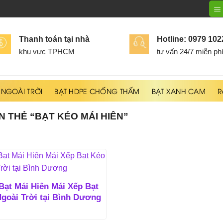
Thanh toán tại nhà
Hotline: 0979 10
khu vực TPHCM
tư vấn 24/7 miễn ph
 NGOÀI TRỜI
BẠT HDPE CHỐNG THẤM
BẠT XANH CAM
R
 THẺ “BẠT KÉO MÁI HIÊN”
Bạt Mái Hiên Mái Xếp Bạt
goài Trời tại Bình Dương