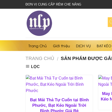
bạt
ĐƠN VỊ CUNG CẤP RÈM CHE NẮNG
che
nắng
mưa
Trang Chủ
Giới thiệu
DỊCH VỤ
BẠT KÉO
TRANG CHỦ
SẢN PHẨM ĐƯỢC GẮN
/
LỌC
May 
Kéo N
Bạt Mái Thả Tự Cuốn tại Bình
Phước, Bạt Kéo Ngoài Trời
Bình Phước Giá Rẻ