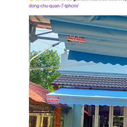
dong-chu-quan-7-tphcm/