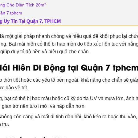
Động Cho Diện Tích 20m²
uận 7 tphcm
ng Uy Tín Tại Quận 7, TPHCM
là một giải pháp nhanh chóng và hiệu quả để khôi phục lại ch
ng. Bạt mái hiên có thể bị hao mòn do tiếp xúc liên tục với nắn
ỳ giúp duy trì độ bền và hiệu quả che chắn.
Mái Hiên Di Động tại Quận 7 tphc
do thời tiết hoặc các yếu tố bên ngoài, khả năng che chắn sẽ gi
c bảo vệ tốt.
g, bạt có thể bị bạc màu hoặc cũ kỹ do tia UV và mưa lớn, ảnh
 gian trở nên tươi mới và hấp dẫn hơn.
không còn căng và mất đi tính đàn hồi, khó kéo ra hoặc thu vào,
 tru.