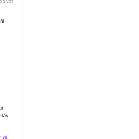
hợp với
ồi.
ian
 Hãy
-di-