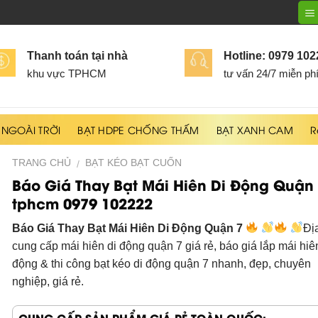
Thanh toán tại nhà
Hotline: 0979 10
khu vực TPHCM
tư vấn 24/7 miễn ph
 NGOÀI TRỜI
BẠT HDPE CHỐNG THẤM
BẠT XANH CAM
R
TRANG CHỦ
BẠT KÉO BẠT CUỐN
/
Báo Giá Thay Bạt Mái Hiên Di Động Quận
tphcm 0979 102222
Báo Giá Thay Bạt Mái Hiên Di Động Quận 7
Đị
cung cấp mái hiên di động quận 7 giá rẻ, báo giá lắp mái hiê
động & thi công bạt kéo di động quận 7 nhanh, đẹp, chuyên
nghiệp, giá rẻ.
CUNG CẤP SẢN PHẨM GIÁ RẺ TOÀN QUỐC: