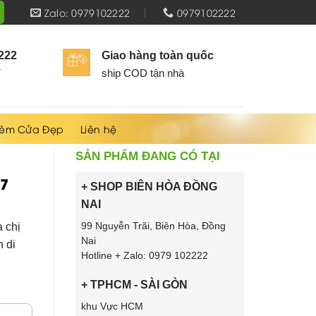
Zalo: 0979102222
0979102222
2222
Giao hàng toàn quốc
í
ship COD tận nhà
èm Cửa Đẹp
Liên hệ
SẢN PHẨM ĐANG CÓ TẠI
 7
+ SHOP BIÊN HÒA ĐỒNG
NAI
a chị
99 Nguyễn Trãi, Biên Hòa, Đồng
Nai
n di
Hotline + Zalo: 0979 102222
+ TPHCM - SÀI GÒN
khu Vực HCM