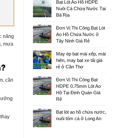
Bạt Lót Ao Hồ HDPE
Nuôi Cá Chứa Nước Tại
Bà Rịa
Đơn Vị Thi Công Bạt Lót
Ao Hồ Chứa Nước ở
ức năng
Tây Ninh Giá Rẻ
g, mưa
May ép bạt mái xếp, mái
hiên, may bạt xe tải giá
m?
rẻ ở Cần Thơ
Đơn Vị Thi Công Bạt
ảm, cần
HDPE 0.75mm Lót Ao
Hồ Tại Định Quán Giá
 hưởng
Rẻ
Bạt lót ao hồ chứa nước,
 thay
nuôi tôm cá ở Long An