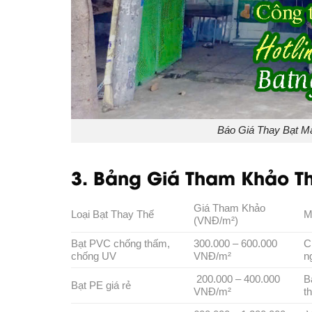
Báo Giá Thay Bạt M
3. Bảng Giá Tham Khảo Th
Giá Tham Khảo
Loại Bạt Thay Thế
M
(VNĐ/m²)
Bạt PVC chống thấm,
300.000 – 600.000
C
chống UV
VNĐ/m²
n
200.000 – 400.000
B
Bạt PE giá rẻ
VNĐ/m²
t