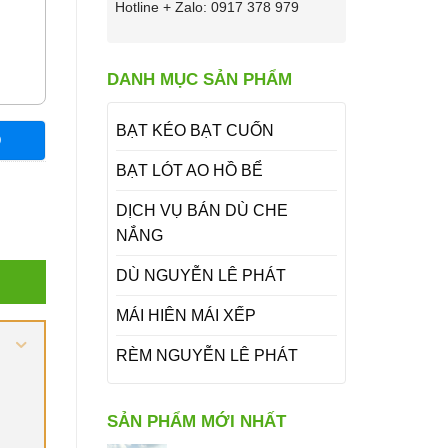
Hotline + Zalo: 0917 378 979
DANH MỤC SẢN PHẨM
BẠT KÉO BẠT CUỐN
O
BẠT LÓT AO HỒ BỂ
DỊCH VỤ BÁN DÙ CHE
NẮNG
DÙ NGUYỄN LÊ PHÁT
MÁI HIÊN MÁI XẾP
RÈM NGUYỄN LÊ PHÁT
SẢN PHẨM MỚI NHẤT