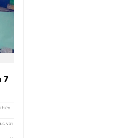
 7
 hiên
xúc với