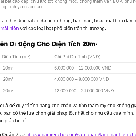
ải bạt cao cấp, chịu lực tốt, chống mốc, chống thấm và tia UV, phù 
ông trình yêu cầu cao
cần thiết khi bạt cũ đã bị hư hỏng, bạc màu, hoặc mất tính đàn h
 mái hiên
với các loại bạt phổ biến trên thị trường.
Hiên Di Động Cho Diện Tích 20m²
Diện Tích (m²)
Chi Phí Dự Tính (VNĐ)
20m²
6.000.000 – 12.000.000 VNĐ
20m²
4.000.000 – 8.000.000 VNĐ
20m²
12.000.000 – 24.000.000 VNĐ
quả để duy trì tính năng che chắn và tính thẩm mỹ cho không g
p, bạn có thể lựa chọn giải pháp tốt nhất cho nhu cầu của mình.
 giá chi tiết.
i Quận 7
>>
https://maihienche.com/san-pham/lam-mai-hien-che