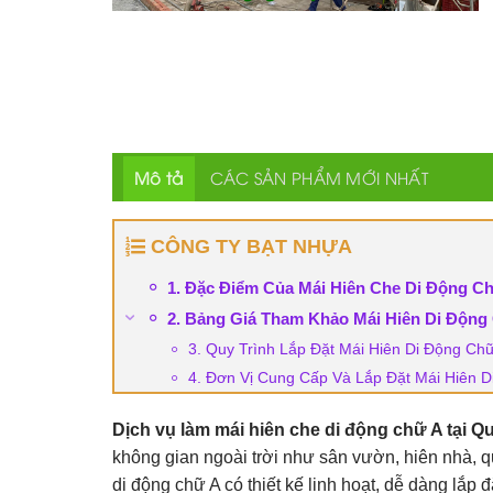
Mô tả
CÁC SẢN PHẨM MỚI NHẤT
CÔNG TY BẠT NHỰA
1. Đặc Điểm Của Mái Hiên Che Di Động C
2. Bảng Giá Tham Khảo Mái Hiên Di Động
3. Quy Trình Lắp Đặt Mái Hiên Di Động C
4. Đơn Vị Cung Cấp Và Lắp Đặt Mái Hiên 
Dịch vụ làm mái hiên che di động chữ A tại 
không gian ngoài trời như sân vườn, hiên nhà, 
di động chữ A có thiết kế linh hoạt, dễ dàng lắp