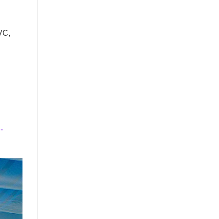
VC,
-