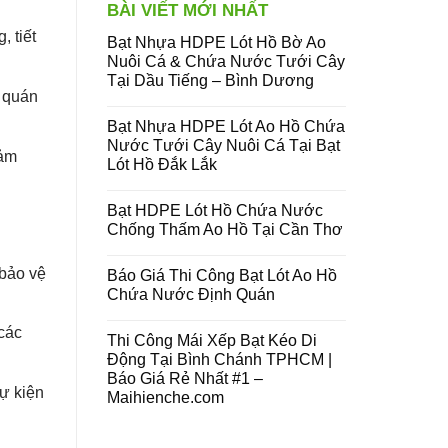
BÀI VIẾT MỚI NHẤT
 tiết
Bạt Nhựa HDPE Lót Hồ Bờ Ao
Nuôi Cá & Chứa Nước Tưới Cây
Tại Dầu Tiếng – Bình Dương
, quán
Bạt Nhựa HDPE Lót Ao Hồ Chứa
Nước Tưới Cây Nuôi Cá Tại Bạt
đảm
Lót Hồ Đắk Lắk
Bạt HDPE Lót Hồ Chứa Nước
Chống Thấm Ao Hồ Tại Cần Thơ
 bảo vệ
Báo Giá Thi Công Bạt Lót Ao Hồ
Chứa Nước Định Quán
 các
Thi Công Mái Xếp Bạt Kéo Di
Động Tại Bình Chánh TPHCM |
Báo Giá Rẻ Nhất #1 –
sự kiện
Maihienche.com