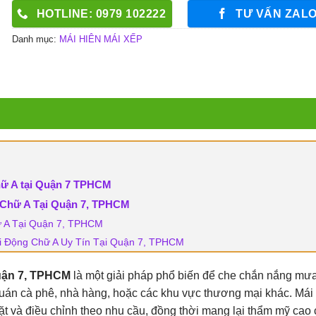
HOTLINE: 0979 102222
TƯ VẤN ZAL
Danh mục:
MÁI HIÊN MÁI XẾP
hữ A tại Quận 7 TPHCM
 Chữ A Tại Quận 7, TPHCM
hữ A Tại Quận 7, TPHCM
Di Động Chữ A Uy Tín Tại Quận 7, TPHCM
Quận 7, TPHCM
là một giải pháp phổ biến để che chắn nắng mư
quán cà phê, nhà hàng, hoặc các khu vực thương mại khác. Mái
 đặt và điều chỉnh theo nhu cầu, đồng thời mang lại thẩm mỹ cao