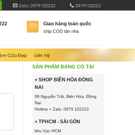
Zalo: 0979102222
0979102222
2222
Giao hàng toàn quốc
í
ship COD tận nhà
èm Cửa Đẹp
Liên hệ
SẢN PHẨM ĐANG CÓ TẠI
+ SHOP BIÊN HÒA ĐỒNG
NAI
99 Nguyễn Trãi, Biên Hòa, Đồng
Nai
Hotline + Zalo: 0979 102222
+ TPHCM - SÀI GÒN
khu Vực HCM