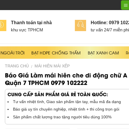
Thanh toán tại nhà
Hotline: 0979 10
khu vực TPHCM
tư vấn 24/7 miễn ph
 NGOÀI TRỜI
BẠT HDPE CHỐNG THẤM
BẠT XANH CAM
R
TRANG CHỦ
MÁI HIÊN MÁI XẾP
/
Báo Giá Làm mái hiên che di động chữ A
Quận 7 TPHCM 0979 102222
CUNG CẤP SẢN PHẨM GIÁ RẺ TOÀN QUỐC:
Tư vấn nhiệt tình, Giao sản phẩm tận tay, mẫu mã đa dạng
Báo giá uy tín chuyên nghiệp, nhiệt tình + thi công trọn gói
Sản phẩm chất lượng trao tặng người tiêu dùng 100%