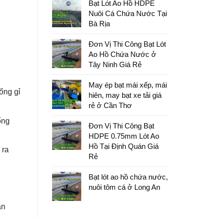
Bạt Lót Ao Hồ HDPE
Nuôi Cá Chứa Nước Tại
Bà Rịa
Đơn Vị Thi Công Bạt Lót
Ao Hồ Chứa Nước ở
Tây Ninh Giá Rẻ
May ép bạt mái xếp, mái
ống gỉ
hiên, may bạt xe tải giá
rẻ ở Cần Thơ
ống
Đơn Vị Thi Công Bạt
HDPE 0.75mm Lót Ao
Hồ Tại Định Quán Giá
 ra
Rẻ
Bạt lót ao hồ chứa nước,
nuôi tôm cá ở Long An
an