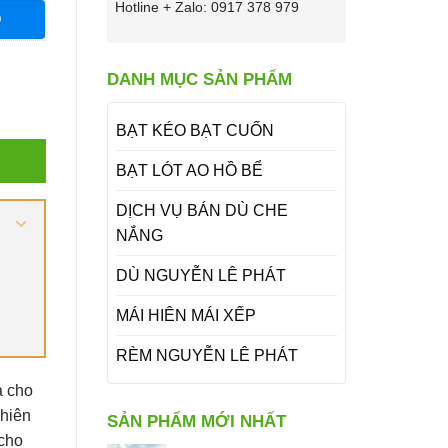
Hotline + Zalo: 0917 378 979
O
DANH MỤC SẢN PHẨM
BẠT KÉO BẠT CUỐN
BẠT LÓT AO HỒ BỂ
DỊCH VỤ BÁN DÙ CHE
NẮNG
DÙ NGUYỄN LÊ PHÁT
MÁI HIÊN MÁI XẾP
RÈM NGUYỄN LÊ PHÁT
a cho
 hiên
SẢN PHẨM MỚI NHẤT
 cho