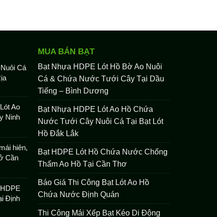
MUA BÁN BẠT
Bạt Nhựa HDPE Lót Hồ Bờ Ao Nuôi
 Nuôi Cá
ịa
Cá & Chứa Nước Tưới Cây Tại Dầu
Tiếng – Bình Dương
Lót Ao
Bạt Nhựa HDPE Lót Ao Hồ Chứa
y Ninh
Nước Tưới Cây Nuôi Cá Tại Bạt Lót
Hồ Đắk Lắk
mái hiên,
Bạt HDPE Lót Hồ Chứa Nước Chống
 ở Cần
Thấm Ao Hồ Tại Cần Thơ
Báo Giá Thi Công Bạt Lót Ao Hồ
t HDPE
Chứa Nước Định Quán
i Định
Thi Công Mái Xếp Bạt Kéo Di Động