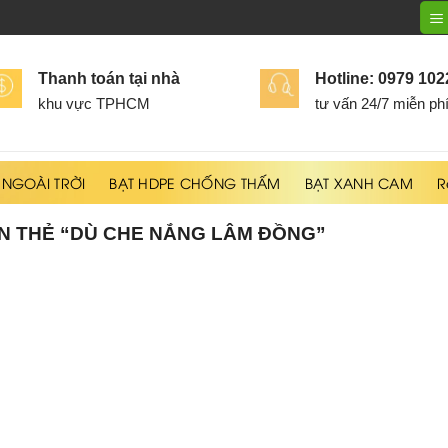
Thanh toán tại nhà
Hotline: 0979 10
khu vực TPHCM
tư vấn 24/7 miễn ph
 NGOÀI TRỜI
BẠT HDPE CHỐNG THẤM
BẠT XANH CAM
R
 THẺ “DÙ CHE NẮNG LÂM ĐỒNG”