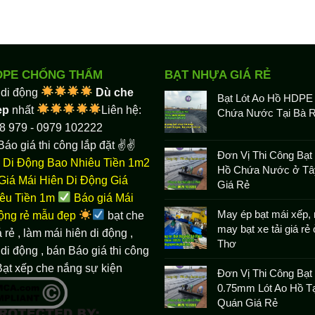
DPE CHỐNG THẤM
BẠT NHỰA GIÁ RẺ
 di động
Dù che
Bạt Lót Ao Hồ HDPE
ẹp
nhất
Liên hệ:
Chứa Nước Tại Bà R
8 979 - 0979 102222
Báo giá thi công lắp đặt ✌✌
Đơn Vị Thi Công Bạt 
 Di Động Bao Nhiêu Tiền 1m2
Hồ Chứa Nước ở Tâ
Giá Mái Hiên Di Động Giá
Giá Rẻ
êu Tiền 1m
Báo giá Mái
May ép bạt mái xếp, 
động rẻ mẫu đẹp
bạt che
may bạt xe tải giá rẻ
 rẻ
, làm
mái hiên di động
,
Thơ
di động , bán Báo giá thi công
Bạt xếp che nắng sự kiện
Đơn Vị Thi Công Bạ
0.75mm Lót Ao Hồ Tạ
Quán Giá Rẻ