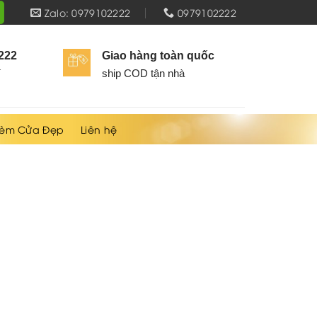
Zalo: 0979102222
0979102222
2222
Giao hàng toàn quốc
í
ship COD tận nhà
èm Cửa Đẹp
Liên hệ