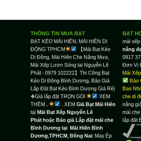
THÔNG TIN MUA BẠT
BẠT H
BẠT KÉO MÁI HIÊN, MÁI HIÊN DI
mái xếp
ĐỘNG TPHCM
【Mái Bạt Kéo
nắng đ
Di Động, Mái Hiên Che Nắng Mưa,
0917 37
Mái Xếp Lượn Sóng tại Nguyễn Lê
Đơn Vị 
Phát - 0979 102222】Thi Công Bạt
Mái Xếp
Kéo Di Động Bình Dương, Báo Giá
Báo 
Lắp Đặt Bạt Kéo Bình Dương Giá Rẻ|
Bao Nhi
❖Giá lắp đặt TRỌN GÓI
XEM
che di 
THÊM ,
. XEM
Giá Bạt Mái Hiên
nắng giá
tại
Mái Bạt Xếp Nguyễn Lê
mái che 
Phát hoặc Báo giá Lắp đặt mái che
lắp đặt
Bình Dương tại
Mái Hiên Bình
Dương,TPHCM, Đồng Nai
: May Ép