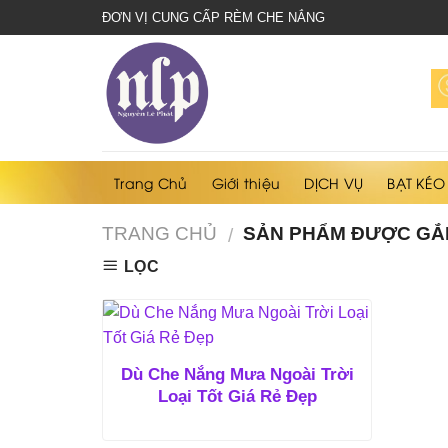
bạt
ĐƠN VỊ CUNG CẤP RÈM CHE NẮNG
che
nắng
mưa
Trang Chủ
Giới thiệu
DỊCH VỤ
BẠT KÉO
TRANG CHỦ
SẢN PHẨM ĐƯỢC GẮN
/
LỌC
Dù Che Nắng Mưa Ngoài Trời
Loại Tốt Giá Rẻ Đẹp