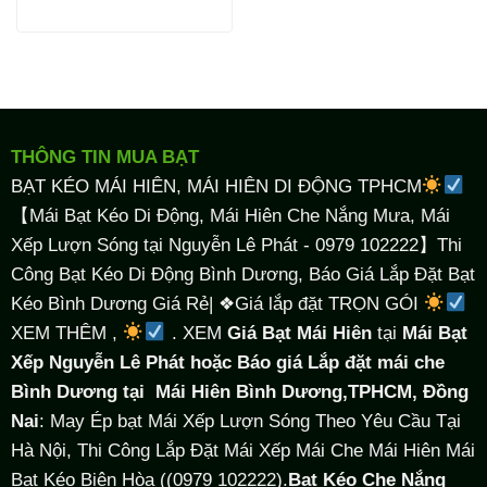
THÔNG TIN MUA BẠT
BẠT KÉO MÁI HIÊN, MÁI HIÊN DI ĐỘNG TPHCM
【Mái Bạt Kéo Di Động, Mái Hiên Che Nắng Mưa, Mái
Xếp Lượn Sóng tại Nguyễn Lê Phát - 0979 102222】Thi
Công Bạt Kéo Di Động Bình Dương, Báo Giá Lắp Đặt Bạt
Kéo Bình Dương Giá Rẻ| ❖Giá lắp đặt TRỌN GÓI
XEM THÊM ,
. XEM
Giá Bạt Mái Hiên
tại
Mái Bạt
Xếp Nguyễn Lê Phát hoặc Báo giá Lắp đặt mái che
Bình Dương tại
Mái Hiên Bình Dương,TPHCM, Đồng
Nai
: May Ép bạt Mái Xếp Lượn Sóng Theo Yêu Cầu Tại
Hà Nội, Thi Công Lắp Đặt Mái Xếp Mái Che Mái Hiên Mái
Bạt Kéo Biên Hòa ((0979 102222).
Bạt Kéo Che Nắng