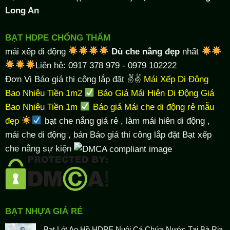
Long An
BẠT HDPE CHỐNG THẤM
mái xếp di động
Dù che nắng đẹp
nhất
Liên hệ: 0917 378 979 - 0979 102222
Đơn Vị Báo giá thi công lắp đặt ✌✌
Mái Xếp Di Động
Bao Nhiêu Tiền 1m2
Báo Giá Mái Hiên Di Động Giá
Bao Nhiêu Tiền 1m
Báo giá Mái che di động rẻ mẫu
đẹp
bạt che nắng giá rẻ
, làm
mái hiên di động
,
mái che di động , bán Báo giá thi công lắp đặt
Bạt xếp
che nắng sự kiện
BẠT NHỰA GIÁ RẺ
Bạt Lót Ao Hồ HDPE Nuôi Cá Chứa Nước Tại Bà Rịa