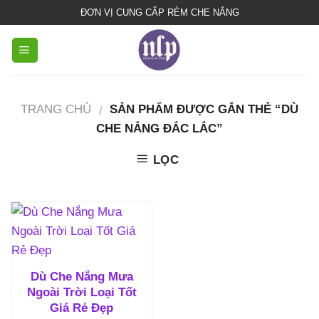
bạt
ĐƠN VỊ CUNG CẤP RÈM CHE NẮNG
che
nắng
mưa
TRANG CHỦ
SẢN PHẨM ĐƯỢC GẮN THẺ “DÙ
/
CHE NẮNG ĐẮC LẮC”
LỌC
Dù Che Nắng Mưa
Ngoài Trời Loại Tốt
Giá Rẻ Đẹp