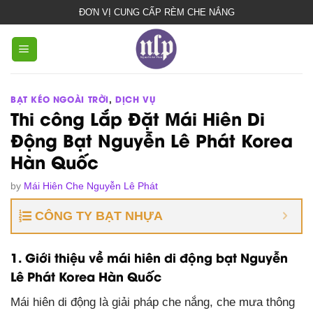
bạt
ĐƠN VỊ CUNG CẤP RÈM CHE NẮNG
che
nắng
mưa
BẠT KÉO NGOÀI TRỜI
,
DỊCH VỤ
Thi công Lắp Đặt Mái Hiên Di
Động Bạt Nguyễn Lê Phát Korea
Hàn Quốc
by
Mái Hiên Che Nguyễn Lê Phát
CÔNG TY BẠT NHỰA
1. Giới thiệu về mái hiên di động bạt Nguyễn
Lê Phát Korea Hàn Quốc
Mái hiên di động là giải pháp che nắng, che mưa thông