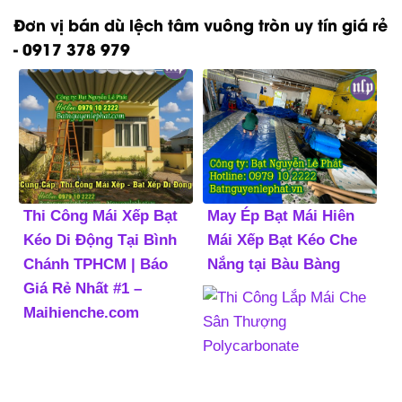
Đơn vị bán dù lệch tâm vuông tròn uy tín giá rẻ
- 0917 378 979
Thi Công Mái Xếp Bạt
May Ép Bạt Mái Hiên
Kéo Di Động Tại Bình
Mái Xếp Bạt Kéo Che
Chánh TPHCM | Báo
Nắng tại Bàu Bàng
Giá Rẻ Nhất #1 –
Maihienche.com