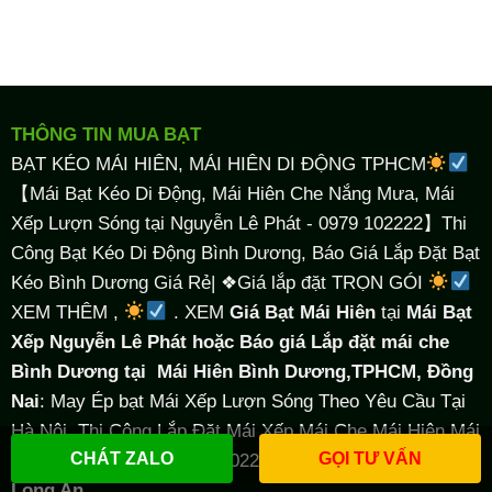
THÔNG TIN MUA BẠT
BẠT KÉO MÁI HIÊN, MÁI HIÊN DI ĐỘNG TPHCM
【Mái Bạt Kéo Di Động, Mái Hiên Che Nắng Mưa, Mái
Xếp Lượn Sóng tại Nguyễn Lê Phát - 0979 102222】Thi
Công Bạt Kéo Di Động Bình Dương, Báo Giá Lắp Đặt Bạt
Kéo Bình Dương Giá Rẻ| ❖Giá lắp đặt TRỌN GÓI
XEM THÊM ,
. XEM
Giá Bạt Mái Hiên
tại
Mái Bạt
Xếp Nguyễn Lê Phát hoặc Báo giá Lắp đặt mái che
Bình Dương tại
Mái Hiên Bình Dương,TPHCM, Đồng
Nai
: May Ép bạt Mái Xếp Lượn Sóng Theo Yêu Cầu Tại
Hà Nội, Thi Công Lắp Đặt Mái Xếp Mái Che Mái Hiên Mái
CHÁT ZALO
GỌI TƯ VẤN
Bạt Kéo Biên Hòa ((0979 102222).
Bạt Kéo Che Nắng
Long An