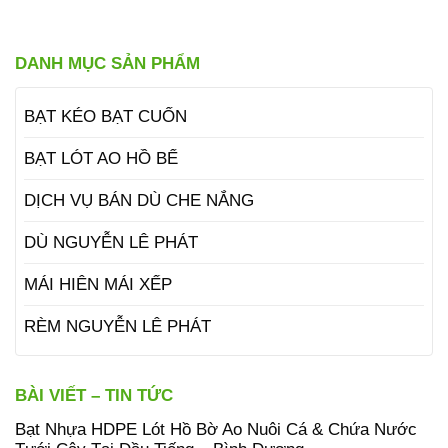
DANH MỤC SẢN PHẨM
BẠT KÉO BẠT CUỐN
BẠT LÓT AO HỒ BỂ
DỊCH VỤ BÁN DÙ CHE NẮNG
DÙ NGUYỄN LÊ PHÁT
MÁI HIÊN MÁI XẾP
RÈM NGUYỄN LÊ PHÁT
BÀI VIẾT – TIN TỨC
Bạt Nhựa HDPE Lót Hồ Bờ Ao Nuôi Cá & Chứa Nước