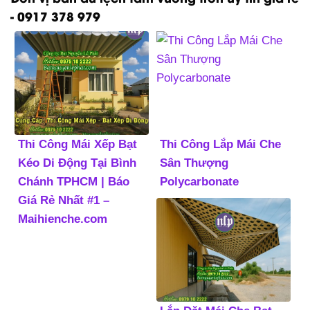
- 0917 378 979
Thi Công Mái Xếp Bạt
Thi Công Lắp Mái Che
Kéo Di Động Tại Bình
Sân Thượng
Chánh TPHCM | Báo
Polycarbonate
Giá Rẻ Nhất #1 –
Maihienche.com