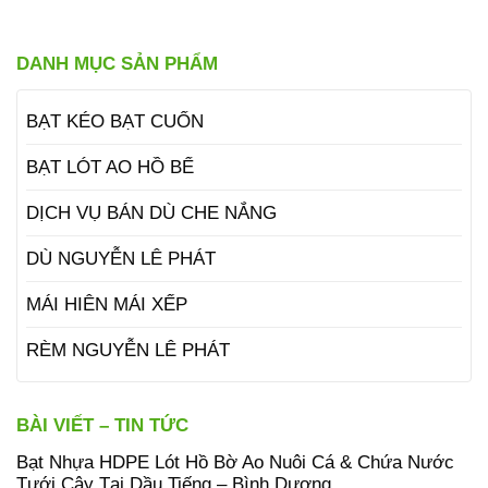
DANH MỤC SẢN PHẨM
BẠT KÉO BẠT CUỐN
BẠT LÓT AO HỒ BỂ
DỊCH VỤ BÁN DÙ CHE NẮNG
DÙ NGUYỄN LÊ PHÁT
MÁI HIÊN MÁI XẾP
RÈM NGUYỄN LÊ PHÁT
BÀI VIẾT – TIN TỨC
Bạt Nhựa HDPE Lót Hồ Bờ Ao Nuôi Cá & Chứa Nước
Tưới Cây Tại Dầu Tiếng – Bình Dương