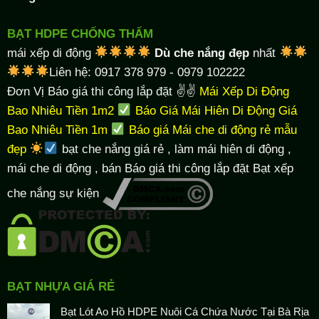
BẠT HDPE CHỐNG THẤM
mái xếp di động
Dù che nắng đẹp
nhất
Liên hệ: 0917 378 979 - 0979 102222
Đơn Vị Báo giá thi công lắp đặt ✌✌
Mái Xếp Di Động
Bao Nhiêu Tiền 1m2
Báo Giá Mái Hiên Di Động Giá
Bao Nhiêu Tiền 1m
Báo giá Mái che di động rẻ mẫu
đẹp
bạt che nắng giá rẻ
, làm
mái hiên di động
,
mái che di động , bán Báo giá thi công lắp đặt
Bạt xếp
che nắng sự kiện
BẠT NHỰA GIÁ RẺ
Bạt Lót Ao Hồ HDPE Nuôi Cá Chứa Nước Tại Bà Rịa