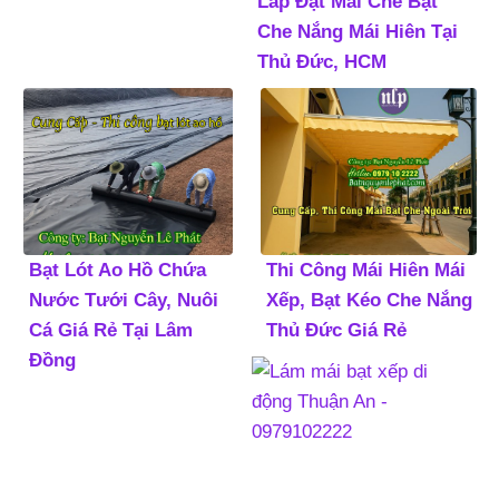
Lắp Đặt Mái Che Bạt
Che Nắng Mái Hiên Tại
Thủ Đức, HCM
Bạt Lót Ao Hồ Chứa
Thi Công Mái Hiên Mái
Nước Tưới Cây, Nuôi
Xếp, Bạt Kéo Che Nắng
Cá Giá Rẻ Tại Lâm
Thủ Đức Giá Rẻ
Đồng