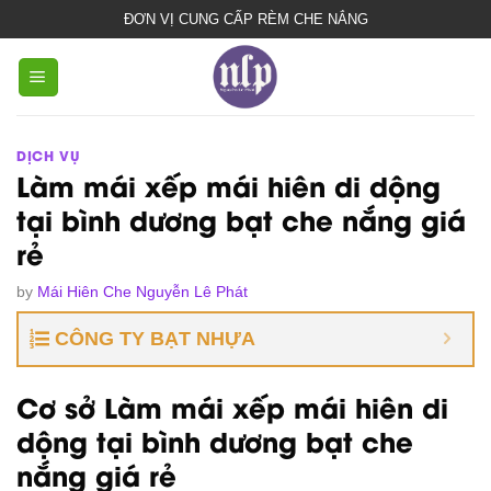
bạt
ĐƠN VỊ CUNG CẤP RÈM CHE NẮNG
che
nắng
mưa
DỊCH VỤ
Làm mái xếp mái hiên di dộng
tại bình dương bạt che nắng giá
rẻ
by
Mái Hiên Che Nguyễn Lê Phát
CÔNG TY BẠT NHỰA
Cơ sở Làm mái xếp mái hiên di
dộng tại bình dương bạt che
nắng giá rẻ