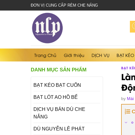
bạt
ĐƠN VỊ CUNG CẤP RÈM CHE NẮNG
che
nắng
mưa
Trang Chủ
Giới thiệu
DỊCH VỤ
BẠT KÉO
BẠT KÉ
DANH MỤC SẢN PHẨM
Là
Độ
BẠT KÉO BẠT CUỐN
BẠT LÓT AO HỒ BỂ
by
Mái
DỊCH VỤ BÁN DÙ CHE
NẮNG
DÙ NGUYỄN LÊ PHÁT