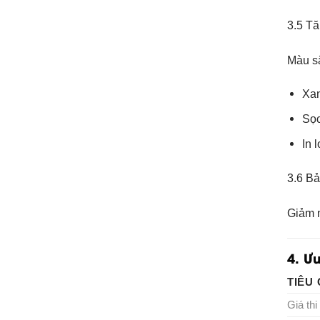
3.5 Tă
Màu s
Xan
Sọc
In 
3.6 Bả
Giảm n
4. Ư
TIÊU 
Giá thi