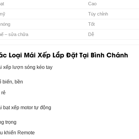
ạt
Cao
mỹ
Tùy chỉnh
 nóng
Tốt
hế – sửa chữa
Dễ
ác Loại Mái Xếp Lắp Đặt Tại Bình Chánh
i xếp lượn sóng kéo tay
 biến, bền
 rẻ
i bạt xếp motor tự động
g trọng
u khiển Remote