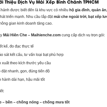
iới Thiệu Dịch Vụ Mái Xếp Bình Chánh TPHCM
hánh được biết đến là khu vực có nhiều
hộ gia đình, quán ă
hát triển mạnh. Nhu cầu lắp đặt
mái che ngoài trời, bạt xếp l
hông gian kinh doanh tăng cao.
ty
Mái Hiên Che – Maihienche.com
cung cấp dịch vụ trọn gói:
ết kế, đo đạc thực tế
o sát kết cấu, tư vấn loại bạt phù hợp
 xuất theo kích thước yêu cầu
 đặt nhanh, gọn, đúng tiến độ
 hành dài hạn, hậu mãi tốt
ết:
 – bền – chống nóng – chống mưa tốt