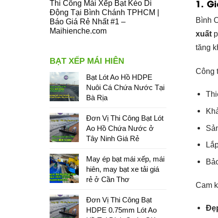
1. G
Thi Công Mái Xếp Bạt Kéo Di
Động Tại Bình Chánh TPHCM |
Bình C
Báo Giá Rẻ Nhất #1 –
Maihienche.com
xuất
p
tăng k
BẠT XẾP MÁI HIÊN
Công 
Bạt Lót Ao Hồ HDPE
Nuôi Cá Chứa Nước Tại
Thi
Bà Rịa
Khả
Đơn Vị Thi Công Bạt Lót
Sản
Ao Hồ Chứa Nước ở
Tây Ninh Giá Rẻ
Lắp
May ép bạt mái xếp, mái
Bảo
hiên, may bạt xe tải giá
rẻ ở Cần Thơ
Cam k
Đơn Vị Thi Công Bạt
Đẹp
HDPE 0.75mm Lót Ao