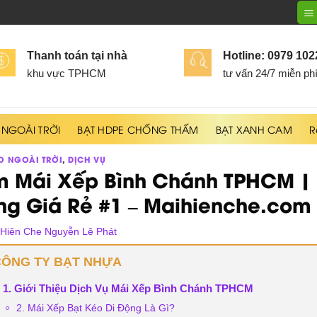
Thanh toán tại nhà
Hotline: 0979 10
khu vực TPHCM
tư vấn 24/7 miễn ph
 NGOÀI TRỜI
BẠT HDPE CHỐNG THẤM
BẠT XANH CAM
R
O NGOÀI TRỜI
,
DỊCH VỤ
m Mái Xếp Bình Chánh TPHCM | 
ng Giá Rẻ #1 – Maihienche.com
 Hiên Che Nguyễn Lê Phát
CÔNG TY BẠT NHỰA
1. Giới Thiệu Dịch Vụ Mái Xếp Bình Chánh TPHCM
2. Mái Xếp Bạt Kéo Di Động Là Gì?