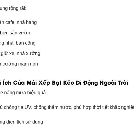
ng rộng rãi:
n cafe, nhà hàng
bơi, sân vườn
g nhà, ban công
 giữ xe, nhà xưởng
n trường mầm non
ợi Ích Của Mái Xếp Bạt Kéo Di Động Ngoài Trời
he nắng mưa hiệu quả
ủ chống tia UV, chống thấm nước, phù hợp thời tiết khắc nghi
ng diện tích sử dụng