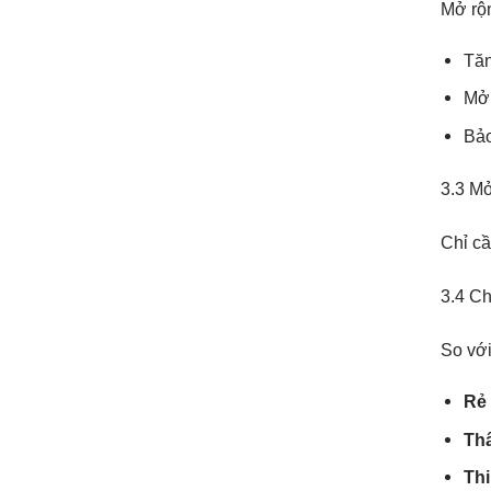
Mở rộn
Tăn
Mở 
Bảo
3.3 Mở
Chỉ c
3.4 Ch
So với
Rẻ
Th
Th