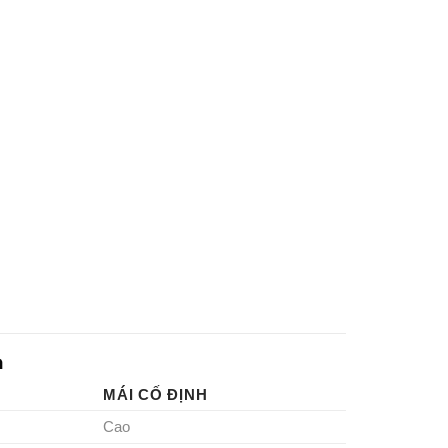
h
MÁI CỐ ĐỊNH
Cao