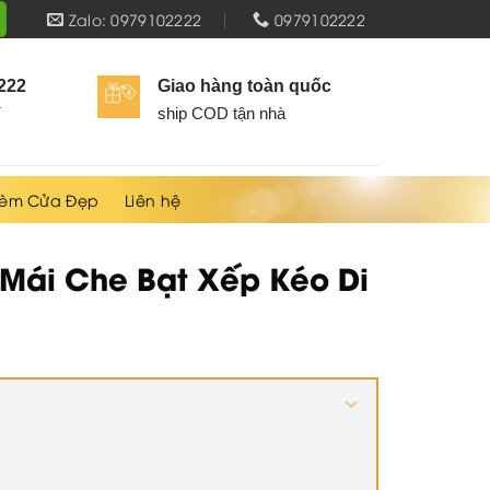
Zalo: 0979102222
0979102222
2222
Giao hàng toàn quốc
í
ship COD tận nhà
èm Cửa Đẹp
Liên hệ
Mái Che Bạt Xếp Kéo Di