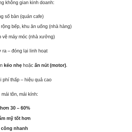
g không gian kinh doanh:
g số bàn (quán cafe)
rộng bếp, khu ăn uống (nhà hàng)
 vệ máy móc (nhà xưởng)
 ra – đóng lại linh hoạt
ần
kéo nhẹ
hoặc
ấn nút (motor)
.
i phí thấp – hiệu quả cao
 mái tôn, mái kính:
 hơn 30 – 60%
ẩm mỹ tốt hơn
i công nhanh