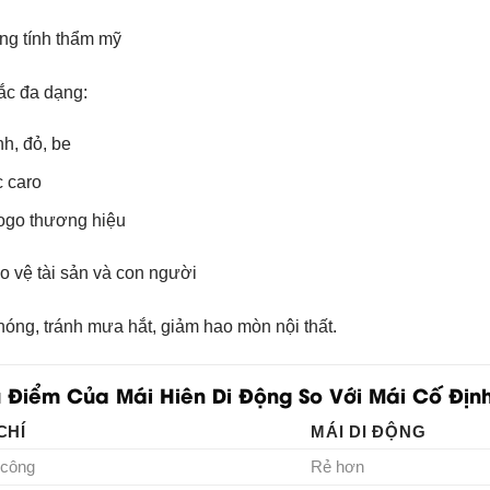
ng tính thẩm mỹ
ắc đa dạng:
h, đỏ, be
 caro
logo thương hiệu
o vệ tài sản và con người
óng, tránh mưa hắt, giảm hao mòn nội thất.
u Điểm Của Mái Hiên Di Động So Với Mái Cố Địn
CHÍ
MÁI DI ĐỘNG
 công
Rẻ hơn