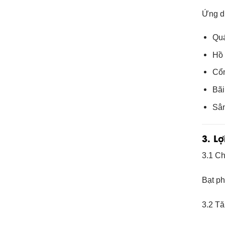
Ứng dụ
Quá
Hồ 
Cổn
Bãi
Sâ
3. L
3.1 C
Bạt ph
3.2 Tă