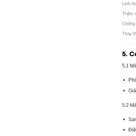
Linh ho
Thẩm 
Chống
Thay t
5. C
5.1 Má
Phổ
Giá
5.2 Má
San
Điề