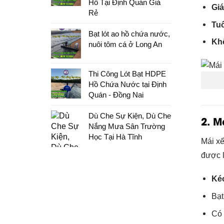
Hồ Tại Định Quán Giá
Giá
Rẻ
Tuổ
Bạt lót ao hồ chứa nước,
Khô
nuôi tôm cá ở Long An
Thi Công Lót Bạt HDPE
Hồ Chứa Nước tại Định
Quán - Đồng Nai
Dù Che Sự Kiện, Dù Che
2. M
Nắng Mưa Sân Trường
Học Tại Hà Tĩnh
Mái xế
được l
Kéo
Bạt
Có