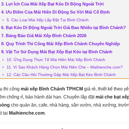
3. Lợi Ích Của Mái Xếp Bạt Kéo Di Động Ngoài Trời
4. Ưu Điểm Của Mái Hiên Di Động So Với Mái Cố Định
5. Các Loại Mái Xếp Lắp Đặt Tại Bình Chánh
6. Bạt Kéo Di Động Ngoài Trời Giá Bao Nhiêu tại Bình Chánh?
7. Bảng Báo Giá Mái Xếp Bình Chánh 2026
8. Quy Trình Thi Công Mái Xếp Bình Chánh Chuyên Nghiệp
9. Vật Tư Sử Dụng Mái Bạt Xếp Bạt Kéo tại Bình Chánh
10. Ứng Dụng Thực Tế Mái Hiên Mái Xếp Bình Chánh
11. Vì Sao Khách Hàng Chọn Mái Hiên Che – Maihienche.com?
12. Các Câu Hỏi Thường Gặp Mái Xếp Bạt Kéo Bình Chánh
ụ thi công
mái xếp Bình Chánh TPHCM
giá rẻ, thiết kế theo 
ẽm chống rỉ, bảo hành dài hạn. Chuyên lắp đặt
mái che bạt xếp
sóng
cho quán ăn, cafe, nhà hàng, sân vườn, nhà xưởng, trườ
t tại
Maihienche.com
.