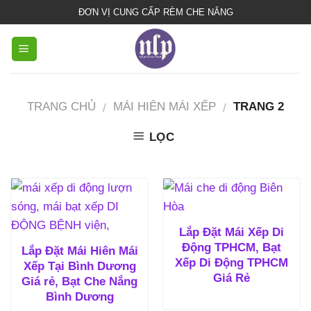
bạt
ĐƠN VỊ CUNG CẤP RÈM CHE NẮNG
che
nắng
mưa
TRANG CHỦ
MÁI HIÊN MÁI XẾP
TRANG 2
/
/
LỌC
Lắp Đặt Mái Xếp Di
Động TPHCM, Bạt
Lắp Đặt Mái Hiên Mái
Xếp Di Động TPHCM
Xếp Tại Bình Dương
Giá Rẻ
Giá rẻ, Bạt Che Nắng
Bình Dương