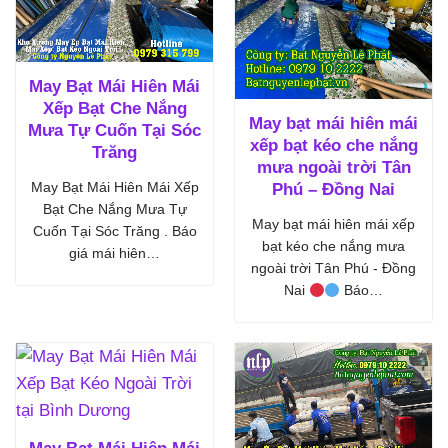
May Bạt Mái Hiên Mái
Xếp Bạt Che Nắng
May bạt mái hiên mái
Mưa Tự Cuốn Tại Sóc
xếp bạt kéo che nắng
Trăng
mưa ngoài trời Tân
May Bạt Mái Hiên Mái Xếp
Phú – Đồng Nai
Bạt Che Nắng Mưa Tự
May bạt mái hiên mái xếp
Cuốn Tại Sóc Trăng . Báo
bạt kéo che nắng mưa
giá mái hiên…
ngoài trời Tân Phú - Đồng
Nai
Báo…