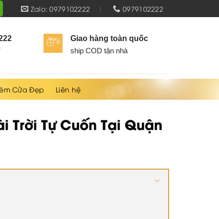
Zalo: 0979102222
0979102222
2222
Giao hàng toàn quốc
í
ship COD tận nhà
èm Cửa Đẹp
Liên hệ
 Trời Tự Cuốn Tại Quận