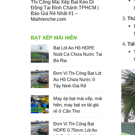
Thi Công Mái Xếp Bạt Kéo Di
Động Tại Bình Chánh TPHCM |
Báo Giá Rẻ Nhất #1 –
Th
Maihienche.com
BẠT XẾP MÁI HIÊN
Tiế
Bạt Lót Ao Hồ HDPE
Nuôi Cá Chứa Nước Tại
Bà Rịa
Đơn Vị Thi Công Bạt Lót
Ao Hồ Chứa Nước ở
Tây Ninh Giá Rẻ
May ép bạt mái xếp, mái
hiên, may bạt xe tải giá
rẻ ở Cần Thơ
Đơn Vị Thi Công Bạt
HDPE 0.75mm Lót Ao