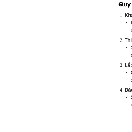
Quy 
Khả
Thi
Lắ
Bảo