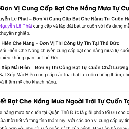
Đơn Vị Cung Cấp Bạt Che Nắng Mưa Tự Cuố
uyễn Lê Phát – Đơn Vị Cung Cấp Bạt Che Nắng Tự Cuốn 
Nguyễn Lê Phát
cung cấp và lắp đặt bạt tự cuốn với đa dạng m
chuyên nghiệp.
 Hiên Che Nắng – Đơn Vị Thi Công Uy Tín Tại Thủ Đức
Mái Hiên Che Nắng chuyên cung cấp bạt che nắng mưa tự cuốn 
nhiều không gian tại Thủ Đức.
 Xếp Mái Hiên – Đơn Vị Thi Công Bạt Tự Cuốn Chất Lượng
Bạt Xếp Mái Hiên cung cấp các loại bạt tự cuốn chống thấm, c
và thẩm mỹ cho khách hàng.
kết Bạt Che Nắng Mưa Ngoài Trời Tự Cuốn 
e nắng mưa tự cuốn tại Quận Thủ Đức là giải pháp tối ưu cho cá
ủa thời tiết và tăng tính thẩm mỹ. Với các đơn vị cung cấp uy t
hù hợp với nhu cầu và ngân sách của mình. Hãy liên hệ ngay