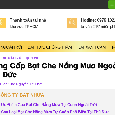
Thanh toán tại nhà
Hotline: 0979 10
khu vực TPHCM
tư vấn 24/7 miễn ph
 NGOÀI TRỜI
BẠT HDPE CHỐNG THẤM
BẠT XANH CAM
R
O NGOÀI TRỜI
,
DỊCH VỤ
ng Cấp Bạt Che Nắng Mưa Ngoài
ủ Đức
 Hiên Che Nguyễn Lê Phát
CÔNG TY BẠT NHỰA
Ưu Điểm Của Bạt Che Nắng Mưa Tự Cuốn Ngoài Trời
Các Loại Bạt Che Nắng Mưa Tự Cuốn Phổ Biến Tại Thủ Đức