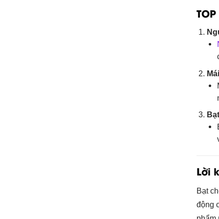
TOP 
Ng
Mái
Bạt
Lời 
Bạt ch
động c
phẩm p