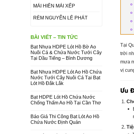
MÁI HIÊN MÁI XẾP
RÈM NGUYỄN LÊ PHÁT
BÀI VIẾT – TIN TỨC
Tại Q
Bạt Nhựa HDPE Lót Hồ Bờ Ao
Nuôi Cá & Chứa Nước Tưới Cây
trời n
Tại Dầu Tiếng – Bình Dương
mưa mà
vị cun
Bạt Nhựa HDPE Lót Ao Hồ Chứa
Nước Tưới Cây Nuôi Cá Tại Bạt
Lót Hồ Đắk Lắk
Ưu 
Bạt HDPE Lót Hồ Chứa Nước
Ch
Chống Thấm Ao Hồ Tại Cần Thơ
Báo Giá Thi Công Bạt Lót Ao Hồ
Chứa Nước Định Quán
Tiệ