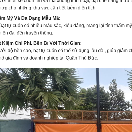
Với thiết kế cuốn lên và thả xuống linh hoạt, bạt che nắng mưa
hợp cho những khu vực cần tiết kiệm diện tích.
ẩm Mỹ Và Đa Dạng Mẫu Mã:
Bạt tự cuốn có nhiều màu sắc, kiểu dáng, mang lại tính thẩm mỹ
hiện đại đến truyền thống.
t Kiệm Chi Phí, Bền Bỉ Với Thời Gian:
Với độ bền cao, bạt tự cuốn có thể sử dụng lâu dài, giúp giảm chi
hộ gia đình và doanh nghiệp tại Quận Thủ Đức.