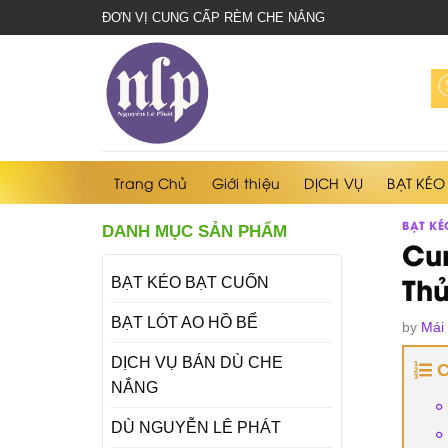
bạt
ĐƠN VỊ CUNG CẤP RÈM CHE NẮNG
che
nắng
mưa
Trang Chủ
Giới thiệu
DỊCH VỤ
BẠT KÉO
BẠT KÉ
DANH MỤC SẢN PHẨM
Cu
Th
BẠT KÉO BẠT CUỐN
BẠT LÓT AO HỒ BỂ
by
Mái
DỊCH VỤ BÁN DÙ CHE
NẮNG
DÙ NGUYỄN LÊ PHÁT