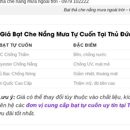
Bạt thả che nắng mưa ngoài trời –
Giá Bạt Che Nắng Mưa Tự Cuốn Tại Thủ Đứ
 BẠT TỰ CUỐN
ĐẶC ĐIỂM
VC Chống Thấm
Bền, chống nước
lyester Chống Nắng
Chống UV, mát mẻ
ủ Bạc Chống Nóng
Giảm nhiệt, thoáng mát
àn Quốc Cao Cấp
Thẩm mỹ, độ bền cao
Lưu ý:
Giá có thể thay đổi tùy thuộc vào chất liệu, k
liên hệ các
đơn vị cung cấp bạt tự cuốn uy tín tại
ưu đãi tốt nhất.