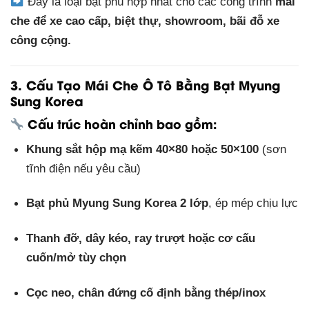
Đây là loại bạt phù hợp nhất cho các công trình
mái
che để xe cao cấp, biệt thự, showroom, bãi đỗ xe
công cộng.
3. Cấu Tạo Mái Che Ô Tô Bằng Bạt Myung
Sung Korea
Cấu trúc hoàn chỉnh bao gồm:
Khung sắt hộp mạ kẽm 40×80 hoặc 50×100
(sơn
tĩnh điện nếu yêu cầu)
Bạt phủ Myung Sung Korea 2 lớp
, ép mép chịu lực
Thanh đỡ, dây kéo, ray trượt hoặc cơ cấu
cuốn/mở tùy chọn
Cọc neo, chân đứng cố định bằng thép/inox