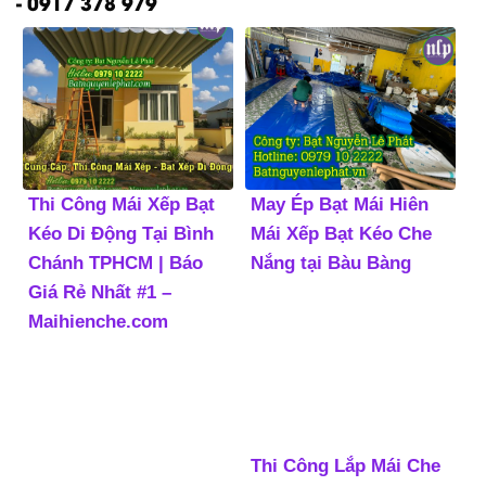
- 0917 378 979
Thi Công Mái Xếp Bạt
May Ép Bạt Mái Hiên
Kéo Di Động Tại Bình
Mái Xếp Bạt Kéo Che
Chánh TPHCM | Báo
Nắng tại Bàu Bàng
Giá Rẻ Nhất #1 –
Maihienche.com
Thi Công Lắp Mái Che