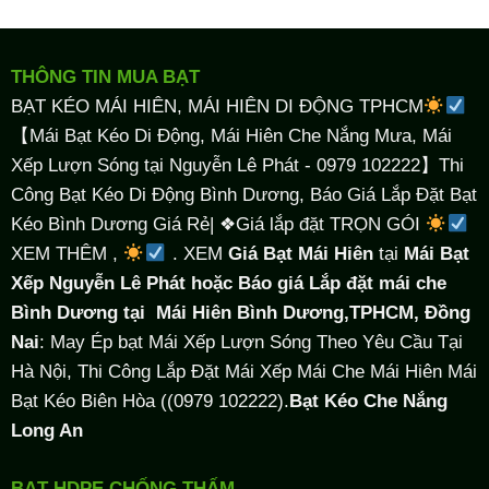
THÔNG TIN MUA BẠT
BẠT KÉO MÁI HIÊN, MÁI HIÊN DI ĐỘNG TPHCM
【Mái Bạt Kéo Di Động, Mái Hiên Che Nắng Mưa, Mái
Xếp Lượn Sóng tại Nguyễn Lê Phát - 0979 102222】Thi
Công Bạt Kéo Di Động Bình Dương, Báo Giá Lắp Đặt Bạt
Kéo Bình Dương Giá Rẻ| ❖Giá lắp đặt TRỌN GÓI
XEM THÊM ,
. XEM
Giá Bạt Mái Hiên
tại
Mái Bạt
Xếp Nguyễn Lê Phát hoặc Báo giá Lắp đặt mái che
Bình Dương tại
Mái Hiên Bình Dương,TPHCM, Đồng
Nai
: May Ép bạt Mái Xếp Lượn Sóng Theo Yêu Cầu Tại
Hà Nội, Thi Công Lắp Đặt Mái Xếp Mái Che Mái Hiên Mái
Bạt Kéo Biên Hòa ((0979 102222).
Bạt Kéo Che Nắng
Long An
BẠT HDPE CHỐNG THẤM