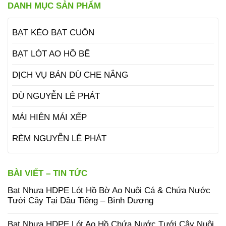
DANH MỤC SẢN PHẨM
BẠT KÉO BẠT CUỐN
BẠT LÓT AO HỒ BỂ
DỊCH VỤ BÁN DÙ CHE NẮNG
DÙ NGUYỄN LÊ PHÁT
MÁI HIÊN MÁI XẾP
RÈM NGUYỄN LÊ PHÁT
BÀI VIẾT – TIN TỨC
Bạt Nhựa HDPE Lót Hồ Bờ Ao Nuôi Cá & Chứa Nước
Tưới Cây Tại Dầu Tiếng – Bình Dương
Bạt Nhựa HDPE Lót Ao Hồ Chứa Nước Tưới Cây Nuôi