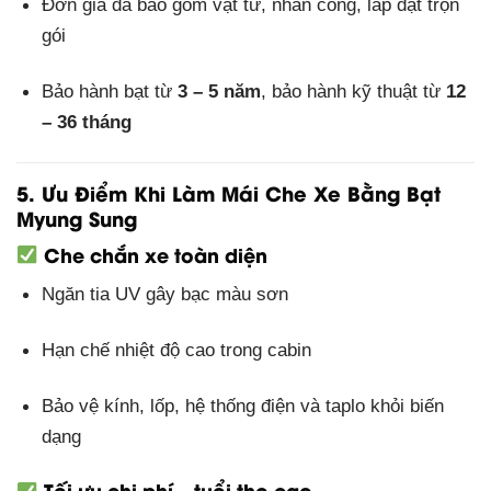
Đơn giá đã bao gồm vật tư, nhân công, lắp đặt trọn
gói
Bảo hành bạt từ
3 – 5 năm
, bảo hành kỹ thuật từ
12
– 36 tháng
5. Ưu Điểm Khi Làm Mái Che Xe Bằng Bạt
Myung Sung
Che chắn xe toàn diện
Ngăn tia UV gây bạc màu sơn
Hạn chế nhiệt độ cao trong cabin
Bảo vệ kính, lốp, hệ thống điện và taplo khỏi biến
dạng
Tối ưu chi phí – tuổi thọ cao