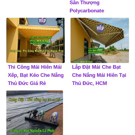
Sân Thượng
Polycarbonate
Thi Công Mái Hiên Mái
Lắp Đặt Mái Che Bạt
Xếp, Bạt Kéo Che Nắng
Che Nắng Mái Hiên Tại
Thủ Đức Giá Rẻ
Thủ Đức, HCM