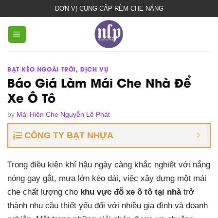
bạt
ĐƠN VỊ CUNG CẤP RÈM CHE NẮNG
che
nắng
mưa
BẠT KÉO NGOÀI TRỜI
,
DỊCH VỤ
Báo Giá Làm Mái Che Nhà Để
Xe Ô Tô
by
Mái Hiên Che Nguyễn Lê Phát
CÔNG TY BẠT NHỰA
Trong điều kiện khí hậu ngày càng khắc nghiệt với nắng
nóng gay gắt, mưa lớn kéo dài, việc xây dựng một mái
che chất lượng cho
khu vực đỗ xe ô tô tại nhà
trở
thành nhu cầu thiết yếu đối với nhiều gia đình và doanh