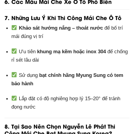
6. Các Mẫu Mái Che Xe Ô Tô Phổ Biến
7. Những Lưu Ý Khi Thi Công Mái Che Ô Tô
Khảo sát hướng nắng – thoát nước
để bố trí
mái đúng vị trí
Ưu tiên
khung mạ kẽm hoặc inox 304
để chống
rỉ sét lâu dài
Sử dụng
bạt chính hãng Myung Sung có tem
bảo hành
Lắp đặt có độ nghiêng hợp lý 15–20° để tránh
đọng nước
8. Tại Sao Nên Chọn Nguyễn Lê Phát Thi
Công Mái Che Bạt Myung Sung Korea?