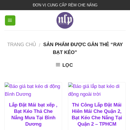
bạt
ĐƠN VỊ CUNG CẤP RÈM CHE NẮNG
che
nắng
mưa
TRANG CHỦ
SẢN PHẨM ĐƯỢC GẮN THẺ “RAY
/
BẠT KÉO”
LỌC
Lắp Đặt Mái bạt xếp ,
Thi Công Lắp Đặt Mái
Bạt Kéo Thả Che
Hiên Mái Che Quận 2,
Nắng Mưa Tại Bình
Bạt Kéo Che Nắng Tại
Dương
Quận 2 – TPHCM