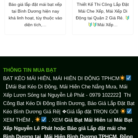
Báo giá lắp đặt mái bạt xếp
Thiết Kế Thi Công Lắp Đặt
tại Bình Dương hiện nay
Mái Che Xếp, Mái Xếp Di
khá linh hoạt, tùy thuộc vào
Động tại Quận 2 Giá Rẻ.
diện tích,…
Mái Xếp…
THÔNG TIN MUA BẠT
BẠT KÉO MÁI HIÊN, MÁI HIÊN DI ĐỘNG TPHCM
【Mái Bạt Kéo Di Động, Mái Hiên Che Nắng Mưa, Mái
Xếp Lượn Sóng tại Nguyễn Lê Phát - 0979 102222】Thi
Công Bạt Kéo Di Động Bình Dương, Báo Giá Lắp Đặt Bạt
Kéo Bình Dương Giá Rẻ| ❖Giá lắp đặt TRỌN GÓI
XEM THÊM ,
. XEM
Giá Bạt Mái Hiên
tại
Mái Bạt
Xếp Nguyễn Lê Phát hoặc Báo giá Lắp đặt mái che
Bình Dương tại
Mái Hiên Bình Dương,TPHCM, Đồng