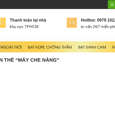
Thanh toán tại nhà
Hotline: 0979 10
khu vực TPHCM
tư vấn 24/7 miễn ph
 NGOÀI TRỜI
BẠT HDPE CHỐNG THẤM
BẠT XANH CAM
R
 THẺ “MÁY CHE NẮNG”