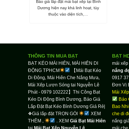
Báo giá lắp đặt mái bạt xếp tại Bình
Dương hiện nay khá linh hoạt, tùy
thuộc vào diện tích,…
THÔNG TIN MUA BẠT
BẠT H
BẠT KÉO MÁI HIÊN, MÁI HIÊN DI
mái xếp
ĐỘNG TPHCM
【Mái Bạt Kéo
nắng đ
Di Động, Mái Hiên Che Nắng Mưa,
0917 37
Mái Xếp Lượn Sóng tại Nguyễn Lê
Đơn Vị 
Phát - 0979 102222】Thi Công Bạt
Mái Xếp
Kéo Di Động Bình Dương, Báo Giá
Báo 
Lắp Đặt Bạt Kéo Bình Dương Giá Rẻ|
Bao Nhi
❖Giá lắp đặt TRỌN GÓI
XEM
che di 
THÊM ,
. XEM
Giá Bạt Mái Hiên
nắng giá
tại
Mái Bạt Xếp Nguyễn Lê
mái che 