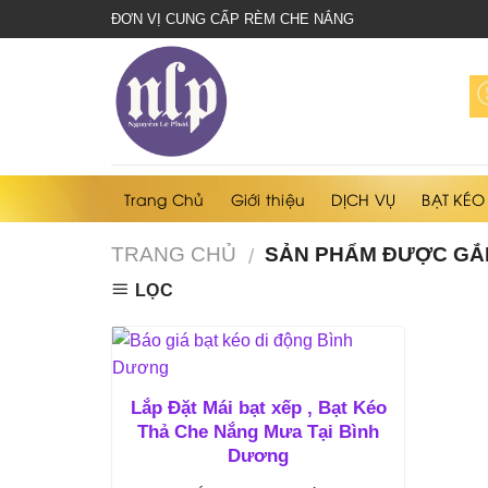
bạt
ĐƠN VỊ CUNG CẤP RÈM CHE NẮNG
che
nắng
mưa
Trang Chủ
Giới thiệu
DỊCH VỤ
BẠT KÉO
TRANG CHỦ
SẢN PHẨM ĐƯỢC GẮN
/
LỌC
Lắp Đặt Mái bạt xếp , Bạt Kéo
Thả Che Nắng Mưa Tại Bình
Dương