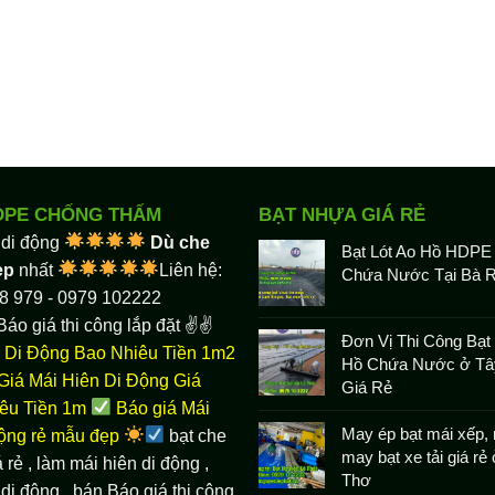
DPE CHỐNG THẤM
BẠT NHỰA GIÁ RẺ
 di động
Dù che
Bạt Lót Ao Hồ HDPE
ẹp
nhất
Liên hệ:
Chứa Nước Tại Bà R
8 979 - 0979 102222
Báo giá thi công lắp đặt ✌✌
Đơn Vị Thi Công Bạt 
 Di Động Bao Nhiêu Tiền 1m2
Hồ Chứa Nước ở Tâ
Giá Mái Hiên Di Động Giá
Giá Rẻ
êu Tiền 1m
Báo giá Mái
May ép bạt mái xếp, 
động rẻ mẫu đẹp
bạt che
may bạt xe tải giá rẻ
 rẻ
, làm
mái hiên di động
,
Thơ
di động , bán Báo giá thi công