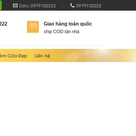
Zalo: 0979102222
0979102222
2222
Giao hàng toàn quốc
í
ship COD tận nhà
èm Cửa Đẹp
Liên hệ