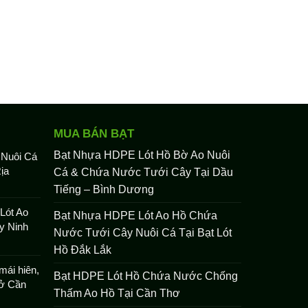
MUA BÁN BẠT
Bạt Nhựa HDPE Lót Hồ Bờ Ao Nuôi
 Nuôi Cá
ịa
Cá & Chứa Nước Tưới Cây Tại Dầu
Tiếng – Bình Dương
Lót Ao
Bạt Nhựa HDPE Lót Ao Hồ Chứa
y Ninh
Nước Tưới Cây Nuôi Cá Tại Bạt Lót
Hồ Đắk Lắk
mái hiên,
Bạt HDPE Lót Hồ Chứa Nước Chống
 ở Cần
Thấm Ao Hồ Tại Cần Thơ