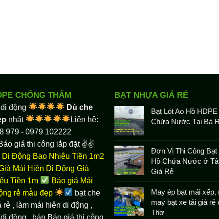
DPE CHỐNG THẤM
BẠT NHỰA GIÁ RẺ
 di động
Dù che
Bạt Lót Ao Hồ HDPE
ẹp
nhất
Liên hệ:
Chứa Nước Tại Bà R
8 979 - 0979 102222
Báo giá thi công lắp đặt ✌✌
Đơn Vị Thi Công Bạt 
 Di Động Bao Nhiêu Tiền 1m2
Hồ Chứa Nước ở Tâ
Giá Mái Hiên Di Động Giá
Giá Rẻ
êu Tiền 1m
Báo giá Mái
May ép bạt mái xếp, 
động rẻ mẫu đẹp
bạt che
may bạt xe tải giá rẻ
 rẻ
, làm
mái hiên di động
,
Thơ
di động , bán Báo giá thi công