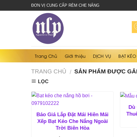
bạt
ĐƠN VỊ CUNG CẤP RÈM CHE NẮNG
che
nắng
mưa
Trang Chủ
Giới thiệu
DỊCH VỤ
BẠT KÉO
TRANG CHỦ
SẢN PHẨM ĐƯỢC GẮN
/
LỌC
Dù 
Thuê
Báo Giá Lắp Đặt Mái Hiên Mái
Xếp Bạt Kéo Che Nắng Ngoài
Trời Biên Hòa