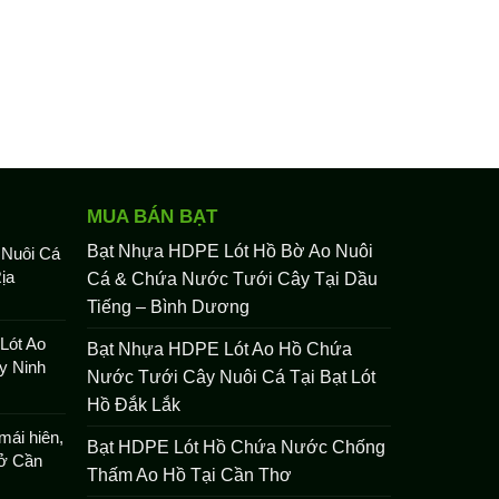
MUA BÁN BẠT
Bạt Nhựa HDPE Lót Hồ Bờ Ao Nuôi
 Nuôi Cá
ịa
Cá & Chứa Nước Tưới Cây Tại Dầu
Tiếng – Bình Dương
Lót Ao
Bạt Nhựa HDPE Lót Ao Hồ Chứa
y Ninh
Nước Tưới Cây Nuôi Cá Tại Bạt Lót
Hồ Đắk Lắk
mái hiên,
Bạt HDPE Lót Hồ Chứa Nước Chống
 ở Cần
Thấm Ao Hồ Tại Cần Thơ