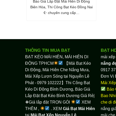
Báo Giá Lắp Đặt Mái Hiên Di Động
Biên Hòa, Thi Công Bạt Kéo Đồng Nai
☪ chuyên cung cấp…
THÔNG TIN MUA BẠT
BẠT H
BẠT KÉO MÁI HIÊN, MÁI HIÊN DI
mái xếp
ĐỘNG TPHCM
【Mái Bạt Kéo
nắng đ
Di Động, Mái Hiên Che Nắng Mưa,
0917 37
Mái Xếp Lượn Sóng tại Nguyễn Lê
Đơn Vị 
Phát - 0979 102222】Thi Công Bạt
Mái Xếp
Kéo Di Động Bình Dương, Báo Giá
Báo 
Lắp Đặt Bạt Kéo Bình Dương Giá Rẻ|
Bao Nhi
❖Giá lắp đặt TRỌN GÓI
XEM
che di 
THÊM ,
. XEM
Giá Bạt Mái Hiên
nắng giá
tại
Mái Bạt Xếp Nguyễn Lê
mái che 