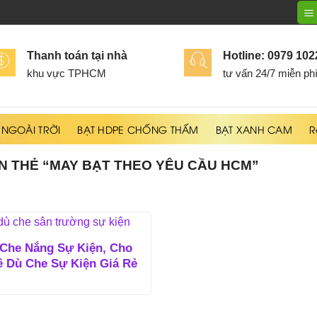
Thanh toán tại nhà
Hotline: 0979 10
khu vực TPHCM
tư vấn 24/7 miễn ph
 NGOÀI TRỜI
BẠT HDPE CHỐNG THẤM
BẠT XANH CAM
R
 THẺ “MAY BẠT THEO YÊU CẦU HCM”
Che Nắng Sự Kiện, Cho
 Dù Che Sự Kiện Giá Rẻ