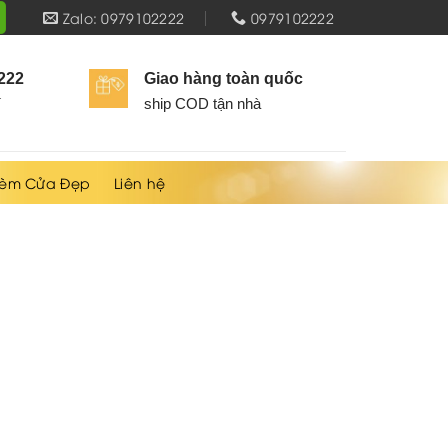
Zalo: 0979102222
0979102222
2222
Giao hàng toàn quốc
í
ship COD tận nhà
èm Cửa Đẹp
Liên hệ