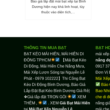
Báo giá lắp đặt mái bạt xếp tại Bình
Dương hiện nay khá linh hoạt, tùy
thuộc vào diện tích,…
THÔNG TIN MUA BẠT
BẠT H
BẠT KÉO MÁI HIÊN, MÁI HIÊN DI
mái xếp
ĐỘNG TPHCM
【Mái Bạt Kéo
nắng đ
Di Động, Mái Hiên Che Nắng Mưa,
0917 37
Mái Xếp Lượn Sóng tại Nguyễn Lê
Đơn Vị 
Phát - 0979 102222】Thi Công Bạt
Mái Xếp
Kéo Di Động Bình Dương, Báo Giá
Báo 
Lắp Đặt Bạt Kéo Bình Dương Giá Rẻ|
Bao Nhi
❖Giá lắp đặt TRỌN GÓI
XEM
che di 
THÊM ,
. XEM
Giá Bạt Mái Hiên
nắng giá
tại
Mái Bạt Xếp Nguyễn Lê
mái che 