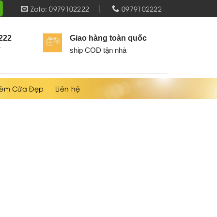
Zalo: 0979102222
0979102222
2222
Giao hàng toàn quốc
í
ship COD tận nhà
èm Cửa Đẹp
Liên hệ