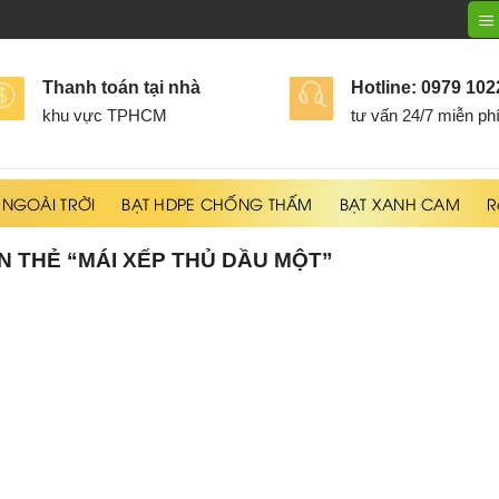
Thanh toán tại nhà
Hotline: 0979 10
khu vực TPHCM
tư vấn 24/7 miễn ph
 NGOÀI TRỜI
BẠT HDPE CHỐNG THẤM
BẠT XANH CAM
R
 THẺ “MÁI XẾP THỦ DẦU MỘT”