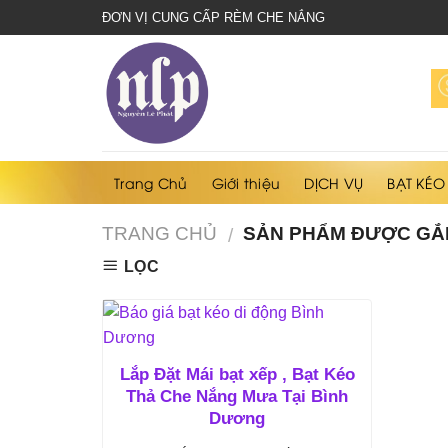
bạt
ĐƠN VỊ CUNG CẤP RÈM CHE NẮNG
che
nắng
mưa
Trang Chủ
Giới thiệu
DỊCH VỤ
BẠT KÉO
TRANG CHỦ
SẢN PHẨM ĐƯỢC GẮN
/
LỌC
Lắp Đặt Mái bạt xếp , Bạt Kéo
Thả Che Nắng Mưa Tại Bình
Dương