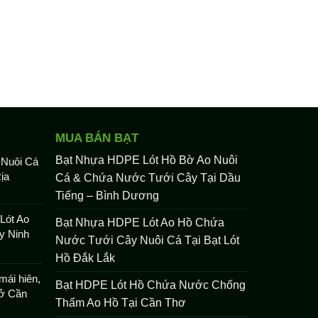
MUA BÁN BẠT
Bạt Nhựa HDPE Lót Hồ Bờ Ao Nuôi
 Nuôi Cá
ịa
Cá & Chứa Nước Tưới Cây Tại Dầu
Tiếng – Bình Dương
Lót Ao
Bạt Nhựa HDPE Lót Ao Hồ Chứa
y Ninh
Nước Tưới Cây Nuôi Cá Tại Bạt Lót
Hồ Đắk Lắk
mái hiên,
Bạt HDPE Lót Hồ Chứa Nước Chống
 ở Cần
Thấm Ao Hồ Tại Cần Thơ