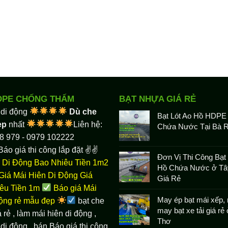
DPE CHỐNG THẤM
BẠT NHỰA GIÁ RẺ
 di động
Dù che
Bạt Lót Ao Hồ HDPE
ẹp
nhất
Liên hệ:
Chứa Nước Tại Bà R
8 979 - 0979 102222
Báo giá thi công lắp đặt ✌✌
Đơn Vị Thi Công Bạt 
 Di Động Bao Nhiêu Tiền 1m2
Hồ Chứa Nước ở Tâ
Giá Mái Hiên Di Động Giá
Giá Rẻ
êu Tiền 1m
Báo giá Mái
May ép bạt mái xếp, 
động rẻ mẫu đẹp
bạt che
may bạt xe tải giá rẻ
 rẻ
, làm
mái hiên di động
,
Thơ
di động , bán Báo giá thi công