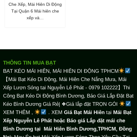
Che Xếp, Mái Hiên Di Động
Tại Quận 6 Mái hiên che
xếp và…
THÔNG TIN MUA BẠT
BẠT KÉO MÁI HIÊN, MÁI HIÊN DI ĐỘNG TPHCM
【Mái Bạt Kéo Di Động, Mái Hiên Che Nắng Mưa, Mái
Xếp Lượn Sóng tại Nguyễn Lê Phát - 0979 102222】Thi
Công Bạt Kéo Di Động Bình Dương, Báo Giá Lắp Đặt Bạt
Kéo Bình Dương Giá Rẻ| ❖Giá lắp đặt TRỌN GÓI
XEM THÊM ,
. XEM
Giá Bạt Mái Hiên
tại
Mái Bạt
Xếp Nguyễn Lê Phát hoặc Báo giá Lắp đặt mái che
Bình Dương tại
Mái Hiên Bình Dương,TPHCM, Đồng
Nai
: May Ép bạt Mái Xếp Lượn Sóng Theo Yêu Cầu Tại