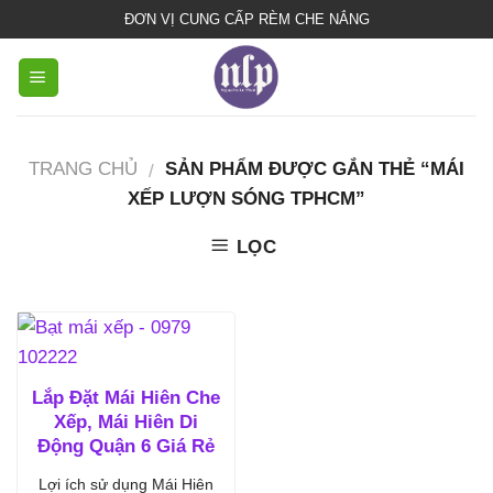
bạt
ĐƠN VỊ CUNG CẤP RÈM CHE NẮNG
che
nắng
mưa
TRANG CHỦ
SẢN PHẨM ĐƯỢC GẮN THẺ “MÁI
/
XẾP LƯỢN SÓNG TPHCM”
LỌC
Lắp Đặt Mái Hiên Che
Xếp, Mái Hiên Di
Động Quận 6 Giá Rẻ
Lợi ích sử dụng Mái Hiên