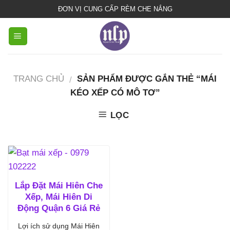
bạt
ĐƠN VỊ CUNG CẤP RÈM CHE NẮNG
che
nắng
mưa
TRANG CHỦ
SẢN PHẨM ĐƯỢC GẮN THẺ “MÁI
/
KÉO XẾP CÓ MÔ TƠ”
LỌC
Lắp Đặt Mái Hiên Che
Xếp, Mái Hiên Di
Động Quận 6 Giá Rẻ
Lợi ích sử dụng Mái Hiên