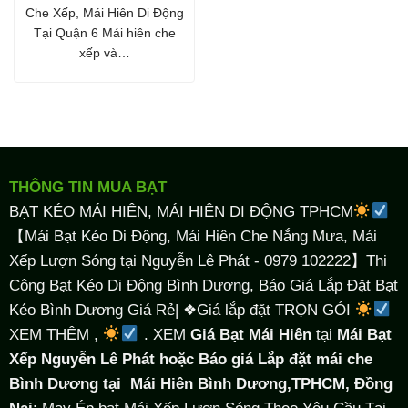
Che Xếp, Mái Hiên Di Động
Tại Quận 6 Mái hiên che
xếp và…
THÔNG TIN MUA BẠT
BẠT KÉO MÁI HIÊN, MÁI HIÊN DI ĐỘNG TPHCM
【Mái Bạt Kéo Di Động, Mái Hiên Che Nắng Mưa, Mái
Xếp Lượn Sóng tại Nguyễn Lê Phát - 0979 102222】Thi
Công Bạt Kéo Di Động Bình Dương, Báo Giá Lắp Đặt Bạt
Kéo Bình Dương Giá Rẻ| ❖Giá lắp đặt TRỌN GÓI
XEM THÊM ,
. XEM
Giá Bạt Mái Hiên
tại
Mái Bạt
Xếp Nguyễn Lê Phát hoặc Báo giá Lắp đặt mái che
Bình Dương tại
Mái Hiên Bình Dương,TPHCM, Đồng
Nai
: May Ép bạt Mái Xếp Lượn Sóng Theo Yêu Cầu Tại