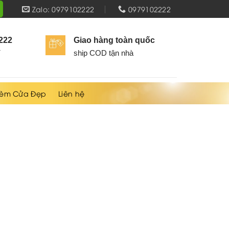
Zalo: 0979102222
0979102222
2222
Giao hàng toàn quốc
í
ship COD tận nhà
èm Cửa Đẹp
Liên hệ