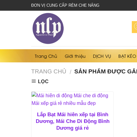
bạt
ĐƠN VỊ CUNG CẤP RÈM CHE NẮNG
che
nắng
mưa
Trang Chủ
Giới thiệu
DỊCH VỤ
BẠT KÉO
TRANG CHỦ
SẢN PHẨM ĐƯỢC GẮN
/
LỌC
Lắp Bạt Mái hiên xếp tại Bình
Dương, Mái Che Di Động Bình
Dương giá rẻ