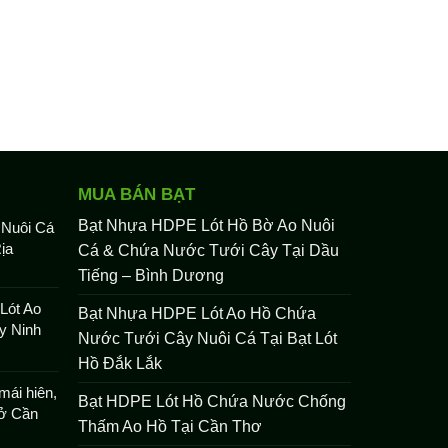
MUA BÁN BẠT
Bạt Nhựa HDPE Lót Hồ Bờ Ao Nuôi
 Nuôi Cá
ịa
Cá & Chứa Nước Tưới Cây Tại Dầu
Tiếng – Bình Dương
Lót Ao
Bạt Nhựa HDPE Lót Ao Hồ Chứa
y Ninh
Nước Tưới Cây Nuôi Cá Tại Bạt Lót
Hồ Đắk Lắk
mái hiên,
Bạt HDPE Lót Hồ Chứa Nước Chống
 ở Cần
Thấm Ao Hồ Tại Cần Thơ