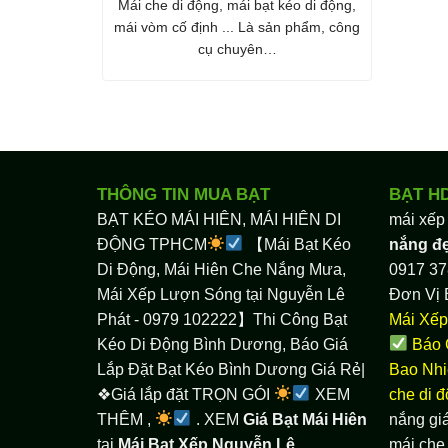
Mái che di động, mái bạt kéo di động,
mái vòm cố định ... Là sản phẩm, công
cụ chuyên…
THÔNG TIN MUA BẠT
BẠT H
BẠT KÉO MÁI HIÊN, MÁI HIÊN DI
mái xếp
ĐỘNG TPHCM
【Mái Bạt Kéo
nắng đ
Di Động, Mái Hiên Che Nắng Mưa,
0917 37
Mái Xếp Lượn Sóng tại Nguyễn Lê
Đơn Vị 
Phát - 0979 102222】Thi Công Bạt
Mái Xếp
Kéo Di Động Bình Dương, Báo Giá
Báo 
Lắp Đặt Bạt Kéo Bình Dương Giá Rẻ|
Bao Nhi
❖Giá lắp đặt TRỌN GÓI
XEM
che di 
THÊM ,
. XEM
Giá Bạt Mái Hiên
nắng giá
tại
Mái Bạt Xếp Nguyễn Lê
mái che 