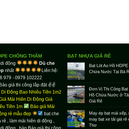
DPE CHỐNG THẤM
BẠT NHỰA GIÁ RẺ
 di động
Dù che
Bạt Lót Ao Hồ HDPE
ẹp
nhất
Liên hệ:
Chứa Nước Tại Bà R
8 979 - 0979 102222
Báo giá thi công lắp đặt ✌✌
Đơn Vị Thi Công Bạt 
 Di Động Bao Nhiêu Tiền 1m2
Hồ Chứa Nước ở Tâ
Giá Mái Hiên Di Động Giá
Giá Rẻ
êu Tiền 1m
Báo giá Mái
May ép bạt mái xếp, 
động rẻ mẫu đẹp
bạt che
may bạt xe tải giá rẻ
 rẻ
, làm
mái hiên di động
,
Thơ
di động , bán Báo giá thi công