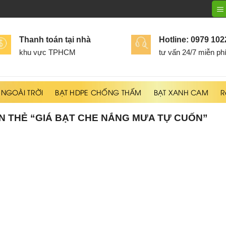
Thanh toán tại nhà
Hotline: 0979 10
khu vực TPHCM
tư vấn 24/7 miễn ph
 NGOÀI TRỜI
BẠT HDPE CHỐNG THẤM
BẠT XANH CAM
R
 THẺ “GIÁ BẠT CHE NẮNG MƯA TỰ CUỐN”