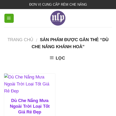
bạt
ĐƠN VỊ CUNG CẤP RÈM CHE NẮNG
che
nắng
mưa
TRANG CHỦ
SẢN PHẨM ĐƯỢC GẮN THẺ “DÙ
/
CHE NẮNG KHÁNH HOÀ”
LỌC
Dù Che Nắng Mưa
Ngoài Trời Loại Tốt
Giá Rẻ Đẹp