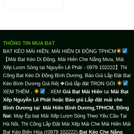
THÔNG TIN MUA BẠT
BẠT KÉO MÁI HIÊN, MÁI HIÊN DI ĐỘNG TPHCM
【Mái Bạt Kéo Di Động, Mái Hiên Che Nắng Mưa, Mái
Xếp Lượn Sóng tại Nguyễn Lê Phát - 0979 102222】Thi
Công Bạt Kéo Di Động Bình Dương, Báo Giá Lắp Đặt Bạt
Kéo Bình Dương Giá Rẻ| ❖Giá lắp đặt TRỌN GÓI
XEM THÊM ,
. XEM
Giá Bạt Mái Hiên
tại
Mái Bạt
Xếp Nguyễn Lê Phát hoặc Báo giá Lắp đặt mái che
Bình Dương tại
Mái Hiên Bình Dương,TPHCM, Đồng
Nai
: May Ép bạt Mái Xếp Lượn Sóng Theo Yêu Cầu Tại
Hà Nội, Thi Công Lắp Đặt Mái Xếp Mái Che Mái Hiên Mái
Bạt Kéo Biên Hòa ((0979 102222).
Bạt Kéo Che Nắng