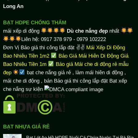
Long An
BẠT HDPE CHỐNG THẤM
mái xếp di động
Dù che nắng đẹp
nhất
Liên hệ: 0917 378 979 - 0979 102222
Đơn Vị Báo giá thi công lắp đặt ✌✌
Mái Xếp Di Động
Bao Nhiêu Tiền 1m2
Báo Giá Mái Hiên Di Động Giá
Bao Nhiêu Tiền 1m
Báo giá Mái che di động rẻ mẫu
đẹp
bạt che nắng giá rẻ
, làm
mái hiên di động
,
mái che di động , bán Báo giá thi công lắp đặt
Bạt xếp
che nắng sự kiện
BẠT NHỰA GIÁ RẺ
Bạt Lót Ao Hồ HDPE Nuôi Cá Chứa Nước Tại Bà Rịa