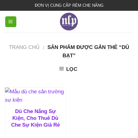
bạt
ĐƠN VỊ CUNG CẤP RÈM CHE NẮNG
che
nắng
mưa
TRANG CHỦ
SẢN PHẨM ĐƯỢC GẮN THẺ “DÙ
/
BẠT”
LỌC
Dù Che Nắng Sự
Kiện, Cho Thuê Dù
Che Sự Kiện Giá Rẻ