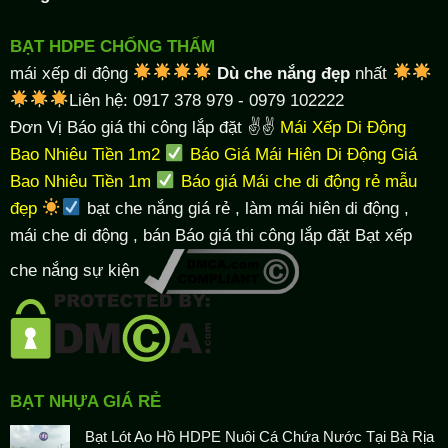
BẠT HDPE CHỐNG THẤM
mái xếp di động
Dù che nắng đẹp
nhất
Liên hệ: 0917 378 979 - 0979 102222
Đơn Vị Báo giá thi công lắp đặt ✌✌
Mái Xếp Di Động
Bao Nhiêu Tiền 1m2
Báo Giá Mái Hiên Di Động Giá
Bao Nhiêu Tiền 1m
Báo giá Mái che di động rẻ mẫu
đẹp
bạt che nắng giá rẻ
, làm
mái hiên di động
,
mái che di động , bán Báo giá thi công lắp đặt
Bạt xếp
che nắng sự kiện
BẠT NHỰA GIÁ RẺ
Bạt Lót Ao Hồ HDPE Nuôi Cá Chứa Nước Tại Bà Rịa