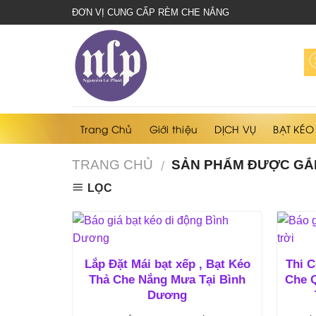
bạt
ĐƠN VỊ CUNG CẤP RÈM CHE NẮNG
che
nắng
mưa
Trang Chủ
Giới thiệu
DỊCH VỤ
BẠT KÉO
TRANG CHỦ
SẢN PHẨM ĐƯỢC GẮN
/
LỌC
Lắp Đặt Mái bạt xếp , Bạt Kéo
Thi C
Thả Che Nắng Mưa Tại Bình
Che Q
Dương