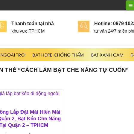
Thanh toán tại nhà
Hotline: 0979 10
khu vực TPHCM
tư vấn 24/7 miễn ph
 NGOÀI TRỜI
BẠT HDPE CHỐNG THẤM
BẠT XANH CAM
R
 THẺ “CÁCH LÀM BẠT CHE NẮNG TỰ CUỐN”
ông Lắp Đặt Mái Hiên Mái
uận 2, Bạt Kéo Che Nắng
Tại Quận 2 – TPHCM