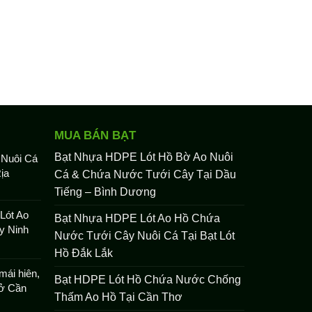
MUA BÁN BẠT
Bạt Nhựa HDPE Lót Hồ Bờ Ao Nuôi
 Nuôi Cá
ịa
Cá & Chứa Nước Tưới Cây Tại Dầu
Tiếng – Bình Dương
Lót Ao
Bạt Nhựa HDPE Lót Ao Hồ Chứa
y Ninh
Nước Tưới Cây Nuôi Cá Tại Bạt Lót
Hồ Đắk Lắk
mái hiên,
Bạt HDPE Lót Hồ Chứa Nước Chống
 ở Cần
Thấm Ao Hồ Tại Cần Thơ