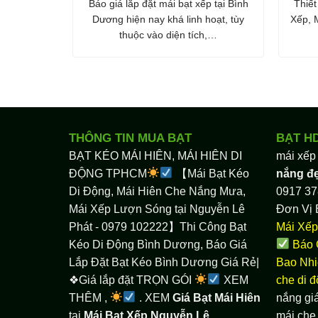
Báo giá lắp đặt mái bạt xếp tại Bình
Thiế
Dương hiện nay khá linh hoạt, tùy
Xếp, 
thuộc vào diện tích,…
THÔNG TIN MUA BẠT
BẠT H
BẠT KÉO MÁI HIÊN, MÁI HIÊN DI
mái xếp
ĐỘNG TPHCM
【Mái Bạt Kéo
nắng đ
Di Động, Mái Hiên Che Nắng Mưa,
0917 37
Mái Xếp Lượn Sóng tại Nguyễn Lê
Đơn Vị 
Phát - 0979 102222】Thi Công Bạt
Mái Xếp
Kéo Di Động Bình Dương, Báo Giá
Báo 
Lắp Đặt Bạt Kéo Bình Dương Giá Rẻ|
Bao Nhi
❖Giá lắp đặt TRỌN GÓI
XEM
che di 
THÊM ,
. XEM
Giá Bạt Mái Hiên
nắng giá
tại
Mái Bạt Xếp Nguyễn Lê
mái che 