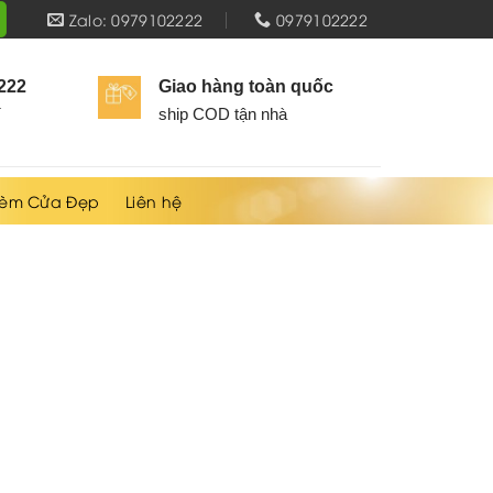
Zalo: 0979102222
0979102222
2222
Giao hàng toàn quốc
í
ship COD tận nhà
èm Cửa Đẹp
Liên hệ