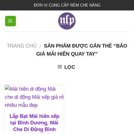
bạt
ĐƠN VỊ CUNG CẤP RÈM CHE NẮNG
che
nắng
mưa
TRANG CHỦ
SẢN PHẨM ĐƯỢC GẮN THẺ “BÁO
/
GIÁ MÁI HIÊN QUAY TAY”
LỌC
Lắp Bạt Mái hiên xếp
tại Bình Dương, Mái
Che Di Động Bình