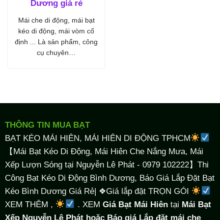
Dương giá rẻ
Mái che di động, mái bạt
kéo di động, mái vòm cố
định ... Là sản phẩm, công
cụ chuyên…
THÔNG TIN MUA BẠT
BẠT KÉO MÁI HIÊN, MÁI HIÊN DI ĐỘNG TPHCM
【Mái Bạt Kéo Di Động, Mái Hiên Che Nắng Mưa, Mái
Xếp Lượn Sóng tại Nguyễn Lê Phát - 0979 102222】Thi
Công Bạt Kéo Di Động Bình Dương, Báo Giá Lắp Đặt Bạt
Kéo Bình Dương Giá Rẻ| ❖Giá lắp đặt TRỌN GÓI
XEM THÊM ,
. XEM
Giá Bạt Mái Hiên
tại
Mái Bạt
Xếp Nguyễn Lê Phát hoặc Báo giá Lắp đặt mái che