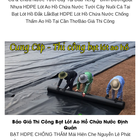
Nhựa HDPE Lót Ao Hồ Chứa Nước Tưới Cây Nuôi Cá Tại
Bạt Lót Hồ Đắk LắkBạt HDPE Lót Hồ Chứa Nước Chống
Thấm Ao Hồ Tại Cần ThơBáo Giá Thi Công
Báo Giá Thi Công Bạt Lót Ao Hồ Chứa Nước Định
Quán
BẠT HDPE CHỐNG THẤM
Mái Hiên Che Nguyễn Lê Phát