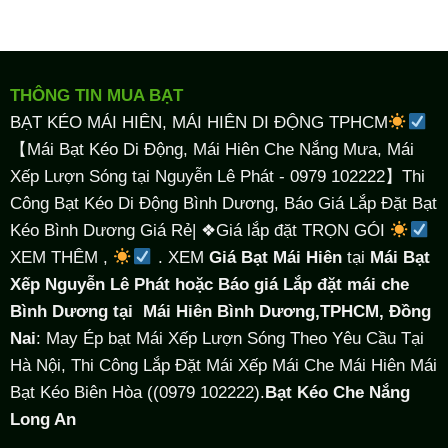
THÔNG TIN MUA BẠT
BẠT KÉO MÁI HIÊN, MÁI HIÊN DI ĐỘNG TPHCM
【Mái Bạt Kéo Di Động, Mái Hiên Che Nắng Mưa, Mái
Xếp Lượn Sóng tại Nguyễn Lê Phát - 0979 102222】Thi
Công Bạt Kéo Di Động Bình Dương, Báo Giá Lắp Đặt Bạt
Kéo Bình Dương Giá Rẻ| ❖Giá lắp đặt TRỌN GÓI
XEM THÊM ,
. XEM
Giá Bạt Mái Hiên
tại
Mái Bạt
Xếp Nguyễn Lê Phát hoặc Báo giá Lắp đặt mái che
Bình Dương tại
Mái Hiên Bình Dương,TPHCM, Đồng
Nai
: May Ép bạt Mái Xếp Lượn Sóng Theo Yêu Cầu Tại
Hà Nội, Thi Công Lắp Đặt Mái Xếp Mái Che Mái Hiên Mái
Bạt Kéo Biên Hòa ((0979 102222).
Bạt Kéo Che Nắng
Long An