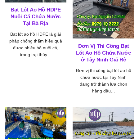
Bạt Lót Ao Hồ HDPE
Nuôi Cá Chứa Nước
Tại Bà Rịa
Bạt lót ao hồ HDPE là giải
pháp chống thấm hiệu quả
Đơn Vị Thi Công Bạt
được nhiều hộ nuôi cá,
Lót Ao Hồ Chứa Nước
trang trại thủy…
ở Tây Ninh Giá Rẻ
Đơn vị thi công bạt lót ao hồ
chứa nước tại Tây Ninh
đang trở thành lựa chọn
hàng đầu…