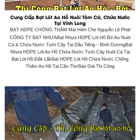
Cung Cấp Bạt Lót Ao Hồ Nuôi Tôm Cá, Chứa Nước
Tại Vĩnh Long
BẠT HDPE CHỐNG THẤM
Mái Hiên Che Nguyễn Lê Phát
CÔNG TY BẠT NHỰABạt Nhựa HDPE Lót Hồ Bờ Ao Nuôi
Cá & Chứa Nước Tưới Cây Tại Dầu Tiếng – Bình DươngBạt
Nhựa HDPE Lót Ao Hồ Chứa Nước Tưới Cây Nuôi Cá Tại
Bạt Lót Hồ Đắk LắkBạt HDPE Lót Hồ Chứa Nước Chống
Thấm Ao Hồ Tại Cần ThơBáo Giá Thi Công