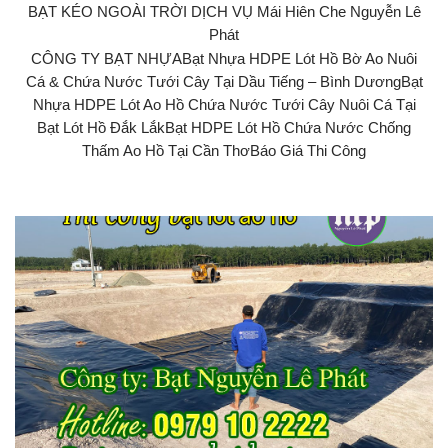
BẠT KÉO NGOÀI TRỜI DỊCH VỤ
Mái Hiên Che Nguyễn Lê
Phát
CÔNG TY BẠT NHỰABạt Nhựa HDPE Lót Hồ Bờ Ao Nuôi
Cá & Chứa Nước Tưới Cây Tại Dầu Tiếng – Bình DươngBạt
Nhựa HDPE Lót Ao Hồ Chứa Nước Tưới Cây Nuôi Cá Tại
Bạt Lót Hồ Đắk LắkBạt HDPE Lót Hồ Chứa Nước Chống
Thấm Ao Hồ Tại Cần ThơBáo Giá Thi Công