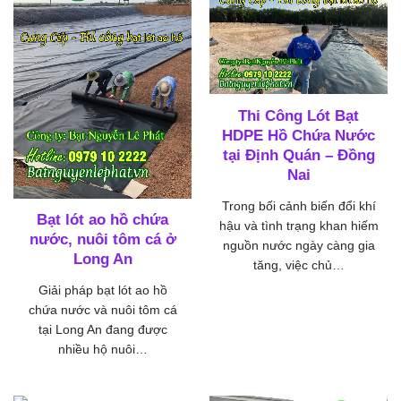
Thi Công Lót Bạt
HDPE Hồ Chứa Nước
tại Định Quán – Đồng
Nai
Trong bối cảnh biến đổi khí
Bạt lót ao hồ chứa
hậu và tình trạng khan hiếm
nước, nuôi tôm cá ở
nguồn nước ngày càng gia
Long An
tăng, việc chủ…
Giải pháp bạt lót ao hồ
chứa nước và nuôi tôm cá
tại Long An đang được
nhiều hộ nuôi…