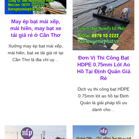
May ép bạt mái xếp,
mái hiên, may bạt xe
tải giá rẻ ở Cần Thơ
Xưởng may ép bạt mái xếp,
mái hiên, bạt xe tải giá rẻ tại
Đơn Vị Thi Công Bạt
Cần Thơ là địa chỉ uy…
HDPE 0.75mm Lót Ao
Hồ Tại Định Quán Giá
Rẻ
Dịch vụ thi công bạt HDPE
0.75mm lót ao hồ tại Định
Quán là giải pháp tối ưu
dành cho…