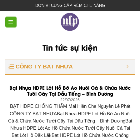
bạt
ĐƠN VỊ CUNG CẤP RÈM CHE NẮNG
che
nắng
mưa
Tin tức sự kiện
CÔNG TY BẠT NHỰA
Bạt Nhựa HDPE Lót Hồ Bờ Ao Nuôi Cá & Chứa Nước
Tưới Cây Tại Dầu Tiếng – Bình Dương
22/07/2026
BẠT HDPE CHỐNG THẤM
Mái Hiên Che Nguyễn Lê Phát
CÔNG TY BẠT NHỰABạt Nhựa HDPE Lót Hồ Bờ Ao Nuôi
Cá & Chứa Nước Tưới Cây Tại Dầu Tiếng – Bình DươngBạt
Nhựa HDPE Lót Ao Hồ Chứa Nước Tưới Cây Nuôi Cá Tại
Bạt Lót Hồ Đắk LắkBạt HDPE Lót Hồ Chứa Nước Chống