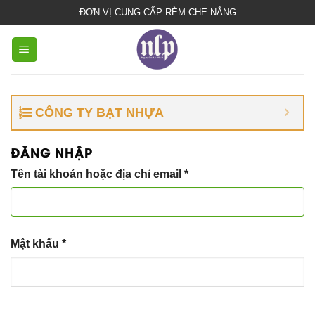
bạt
ĐƠN VỊ CUNG CẤP RÈM CHE NẮNG
che
nắng
mưa
CÔNG TY BẠT NHỰA
ĐĂNG NHẬP
Tên tài khoản hoặc địa chỉ email
*
Mật khẩu
*