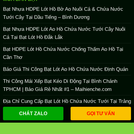
Bạt Nhựa HDPE Lót Hồ Bờ Ao Nuôi Cá & Chứa Nước
Tưới Cây Tại Dầu Tiếng – Bình Dương
Bạt Nhựa HDPE Lót Ao Hồ Chứa Nước Tưới Cây Nuôi
Cá Tại Bạt Lót Hồ Đắk Lắk
Bạt HDPE Lót Hồ Chứa Nước Chống Thấm Ao Hồ Tại
Cần Thơ
Báo Giá Thi Công Bạt Lót Ao Hồ Chứa Nước Định Quán
Thi Công Mái Xếp Bạt Kéo Di Động Tại Bình Chánh
TPHCM | Báo Giá Rẻ Nhất #1 – Maihienche.com
Địa Chỉ Cung Cấp Bạt Lót Hồ Chứa Nước Tưới Tại Trảng
Bom Giá Rẻ, Uy Tín
CHÁT ZALO
GỌI TƯ VẤN
Copyright 2026 ©
maihienche
bởi
Maihienche.com