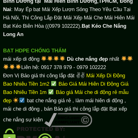
Bình Dương tại
Mái Hiên Bình Dương,TPHCM, Đồng
Nai
: May Ép bạt Mái Xếp Lượn Sóng Theo Yêu Cầu Tại
Hà Nội, Thi Công Lắp Đặt Mái Xếp Mái Che Mái Hiên Mái
Bạt Kéo Biên Hòa ((0979 102222).
Bạt Kéo Che Nắng
Long An
BẠT HDPE CHỐNG THẤM
mái xếp di động
Dù che nắng đẹp
nhất
Liên hệ: 0917 378 979 - 0979 102222
Đơn Vị Báo giá thi công lắp đặt ✌✌
Mái Xếp Di Động
Bao Nhiêu Tiền 1m2
Báo Giá Mái Hiên Di Động Giá
Bao Nhiêu Tiền 1m
Báo giá Mái che di động rẻ mẫu
đẹp
bạt che nắng giá rẻ
, làm
mái hiên di động
,
mái che di động , bán Báo giá thi công lắp đặt
Bạt xếp
che nắng sự kiện