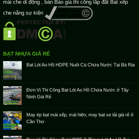
mái che di động , bán Báo giá thi công lắp đặt
Bạt xếp
che nắng sự kiện
BẠT NHỰA GIÁ RẺ
Bạt Lót Ao Hồ HDPE Nuôi Cá Chứa Nước Tại Bà Rịa
Đơn Vị Thi Công Bạt Lót Ao Hồ Chứa Nước ở Tây
Ninh Giá Rẻ
May ép bạt mái xếp, mái hiên, may bạt xe tải giá rẻ ở
Cần Thơ