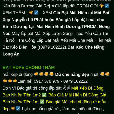
Kéo Bình Dương Giá Rẻ| ❖Giá lắp đặt TRỌN GÓI
XEM THÊM ,
. XEM
Giá Bạt Mái Hiên
tại
Mái Bạt
Xếp Nguyễn Lê Phát hoặc Báo giá Lắp đặt mái che
Bình Dương tại
Mái Hiên Bình Dương,TPHCM, Đồng
Nai
: May Ép bạt Mái Xếp Lượn Sóng Theo Yêu Cầu Tại
Hà Nội, Thi Công Lắp Đặt Mái Xếp Mái Che Mái Hiên Mái
Bạt Kéo Biên Hòa ((0979 102222).
Bạt Kéo Che Nắng
Long An
BẠT HDPE CHỐNG THẤM
mái xếp di động
Dù che nắng đẹp
nhất
Liên hệ: 0917 378 979 - 0979 102222
Đơn Vị Báo giá thi công lắp đặt ✌✌
Mái Xếp Di Động
Bao Nhiêu Tiền 1m2
Báo Giá Mái Hiên Di Động Giá
Bao Nhiêu Tiền 1m
Báo giá Mái che di động rẻ mẫu
đẹp
bạt che nắng giá rẻ
, làm
mái hiên di động
,