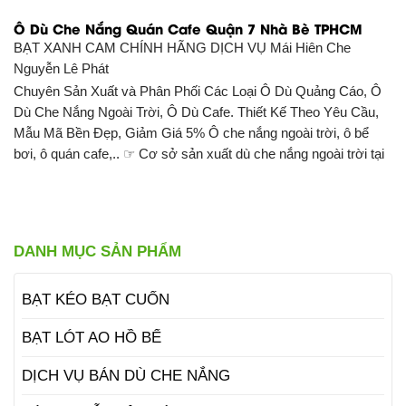
Ô Dù Che Nắng Quán Cafe Quận 7 Nhà Bè TPHCM
BẠT XANH CAM CHÍNH HÃNG DỊCH VỤ
Mái Hiên Che
Nguyễn Lê Phát
Chuyên Sản Xuất và Phân Phối Các Loại Ô Dù Quảng Cáo, Ô
Dù Che Nắng Ngoài Trời, Ô Dù Cafe. Thiết Kế Theo Yêu Cầu,
Mẫu Mã Bền Đẹp, Giảm Giá 5% Ô che nắng ngoài trời, ô bể
bơi, ô quán cafe,.. ☞ Cơ sở sản xuất dù che nắng ngoài trời tại
DANH MỤC SẢN PHẨM
BẠT KÉO BẠT CUỐN
BẠT LÓT AO HỒ BỂ
DỊCH VỤ BÁN DÙ CHE NẮNG