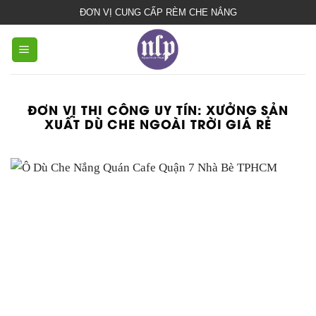
bạt
ĐƠN VỊ CUNG CẤP RÈM CHE NẮNG
che
nắng
mưa
ĐƠN VỊ THI CÔNG UY TÍN:
XƯỞNG SẢN
XUẤT DÙ CHE NGOÀI TRỜI GIÁ RẺ