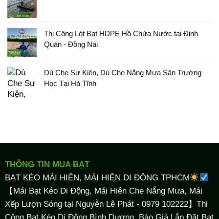
Thi Công Lót Bạt HDPE Hồ Chứa Nước tại Định
Quán - Đồng Nai
Dù Che Sự Kiện, Dù Che Nắng Mưa Sân Trường
Học Tại Hà Tĩnh
THÔNG TIN MUA BẠT
BẠT KÉO MÁI HIÊN, MÁI HIÊN DI ĐỘNG TPHCM
【Mái Bạt Kéo Di Động, Mái Hiên Che Nắng Mưa, Mái
Xếp Lượn Sóng tại Nguyễn Lê Phát - 0979 102222】Thi
Công Bạt Kéo Di Động Bình Dương, Báo Giá Lắp Đặt Bạt