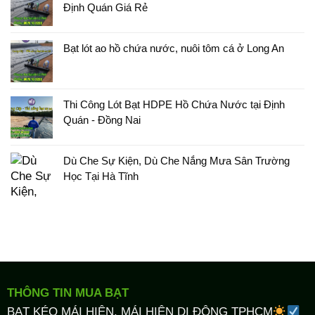
Định Quán Giá Rẻ
Bạt lót ao hồ chứa nước, nuôi tôm cá ở Long An
Thi Công Lót Bạt HDPE Hồ Chứa Nước tại Định
Quán - Đồng Nai
Dù Che Sự Kiện, Dù Che Nắng Mưa Sân Trường
Học Tại Hà Tĩnh
THÔNG TIN MUA BẠT
BẠT KÉO MÁI HIÊN, MÁI HIÊN DI ĐỘNG TPHCM