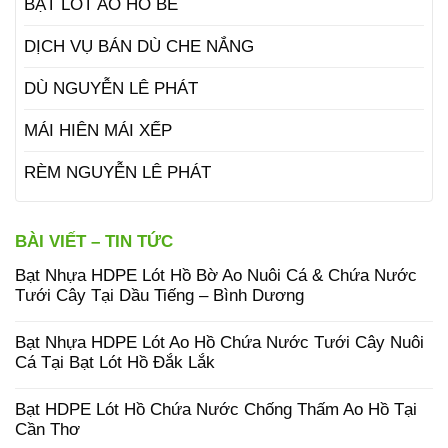
BẠT LÓT AO HỒ BỂ
DỊCH VỤ BÁN DÙ CHE NẮNG
DÙ NGUYỄN LÊ PHÁT
MÁI HIÊN MÁI XẾP
RÈM NGUYỄN LÊ PHÁT
BÀI VIẾT – TIN TỨC
Bạt Nhựa HDPE Lót Hồ Bờ Ao Nuôi Cá & Chứa Nước
Tưới Cây Tại Dầu Tiếng – Bình Dương
Bạt Nhựa HDPE Lót Ao Hồ Chứa Nước Tưới Cây Nuôi
Cá Tại Bạt Lót Hồ Đắk Lắk
Bạt HDPE Lót Hồ Chứa Nước Chống Thấm Ao Hồ Tại
Cần Thơ