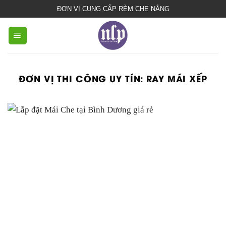
bạt
ĐƠN VỊ CUNG CẤP RÈM CHE NẮNG
che
nắng
mưa
ĐƠN VỊ THI CÔNG UY TÍN:
RAY MÁI XẾP