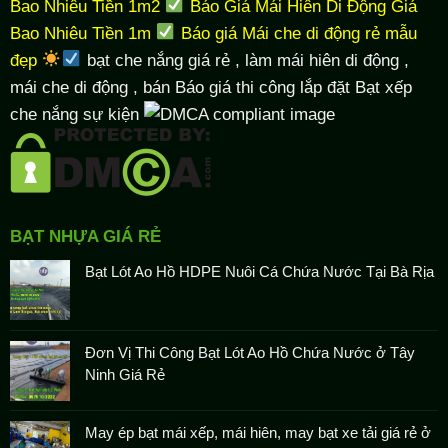
Bao Nhiêu Tiền 1m2
Báo Giá Mái Hiên Di Động Giá
Bao Nhiêu Tiền 1m
Báo giá Mái che di động rẻ mẫu
đẹp
bạt che nắng giá rẻ
, làm
mái hiên di động
,
mái che di động , bán Báo giá thi công lắp đặt
Bạt xếp
che nắng sự kiện
BẠT NHỰA GIÁ RẺ
Bạt Lót Ao Hồ HDPE Nuôi Cá Chứa Nước Tại Bà Rịa
Đơn Vị Thi Công Bạt Lót Ao Hồ Chứa Nước ở Tây
Ninh Giá Rẻ
May ép bạt mái xếp, mái hiên, may bạt xe tải giá rẻ ở