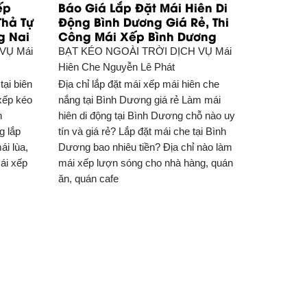
ếp
Báo Giá Lắp Đặt Mái Hiên Di
Thả Tự
Động Bình Dương Giá Rẻ, Thi
g Nai
Công Mái Xếp Bình Dương
 VỤ
Mái
BẠT KÉO NGOÀI TRỜI DỊCH VỤ
Mái
Hiên Che Nguyễn Lê Phát
tại biên
Địa chỉ lắp đặt mái xếp mái hiên che
xếp kéo
nắng tại Bình Dương giá rẻ Làm mái
n
hiên di động tại Bình Dương chỗ nào uy
g lắp
tín và giá rẻ? Lắp đặt mái che tại Bình
ái lùa,
Dương bao nhiêu tiền? Địa chỉ nào làm
mái xếp
mái xếp lượn sóng cho nhà hàng, quán
ăn, quán cafe