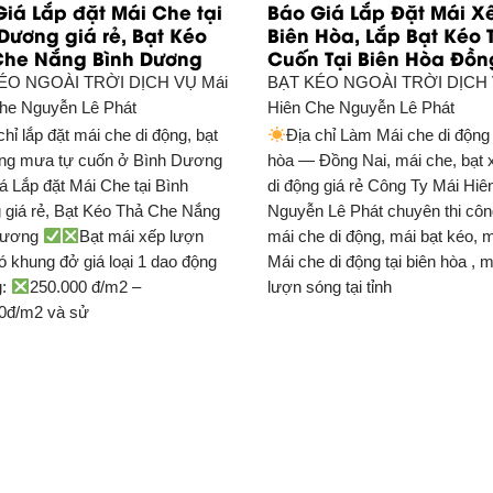
iá Lắp đặt Mái Che tại
Báo Giá Lắp Đặt Mái X
Dương giá rẻ, Bạt Kéo
Biên Hòa, Lắp Bạt Kéo 
Che Nắng Bình Dương
Cuốn Tại Biên Hòa Đồn
ÉO NGOÀI TRỜI DỊCH VỤ
Mái
BẠT KÉO NGOÀI TRỜI DỊCH
he Nguyễn Lê Phát
Hiên Che Nguyễn Lê Phát
chỉ lắp đặt mái che di động, bạt
Địa chỉ Làm Mái che di động 
ng mưa tự cuốn ở Bình Dương
hòa — Đồng Nai, mái che, bạt 
á Lắp đặt Mái Che tại Bình
di động giá rẻ Công Ty Mái Hiê
giá rẻ, Bạt Kéo Thả Che Nắng
Nguyễn Lê Phát chuyên thi côn
Dương
Bạt mái xếp lượn
mái che di động, mái bạt kéo, m
ó khung đở giá loại 1 dao động
Mái che di động tại biên hòa , 
g:
250.000 đ/m2 –
lượn sóng tại tỉnh
0đ/m2 và sử