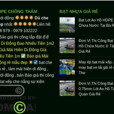
DPE CHỐNG THẤM
BẠT NHỰA GIÁ RẺ
 di động
Dù che
Bạt Lót Ao Hồ HDPE
ẹp
nhất
Liên hệ:
Chứa Nước Tại Bà R
8 979 - 0979 102222
Báo giá thi công lắp đặt ✌✌
Đơn Vị Thi Công Bạt 
 Di Động Bao Nhiêu Tiền 1m2
Hồ Chứa Nước ở Tâ
Giá Mái Hiên Di Động Giá
Giá Rẻ
êu Tiền 1m
Báo giá Mái
May ép bạt mái xếp, 
động rẻ mẫu đẹp
bạt che
may bạt xe tải giá rẻ
 rẻ
, làm
mái hiên di động
,
Thơ
di động , bán Báo giá thi công
Bạt xếp che nắng sự kiện
Đơn Vị Thi Công Bạ
0.75mm Lót Ao Hồ Tạ
Quán Giá Rẻ