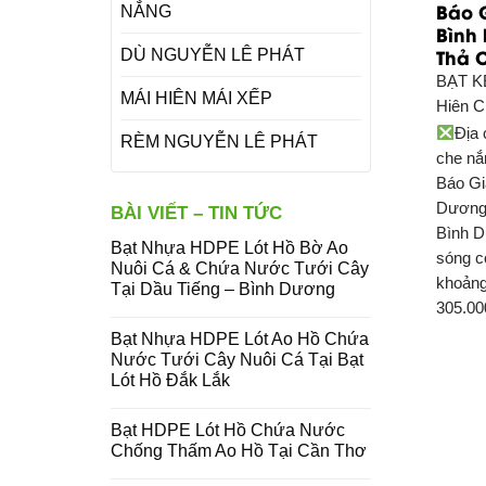
Báo G
NẮNG
Bình 
Thả 
DÙ NGUYỄN LÊ PHÁT
BẠT K
MÁI HIÊN MÁI XẾP
Hiên C
Địa 
RÈM NGUYỄN LÊ PHÁT
che nắ
Báo Gi
Dương 
BÀI VIẾT – TIN TỨC
Bình 
Bạt Nhựa HDPE Lót Hồ Bờ Ao
sóng c
Nuôi Cá & Chứa Nước Tưới Cây
khoản
Tại Dầu Tiếng – Bình Dương
305.00
Bạt Nhựa HDPE Lót Ao Hồ Chứa
Nước Tưới Cây Nuôi Cá Tại Bạt
Lót Hồ Đắk Lắk
Bạt HDPE Lót Hồ Chứa Nước
Chống Thấm Ao Hồ Tại Cần Thơ