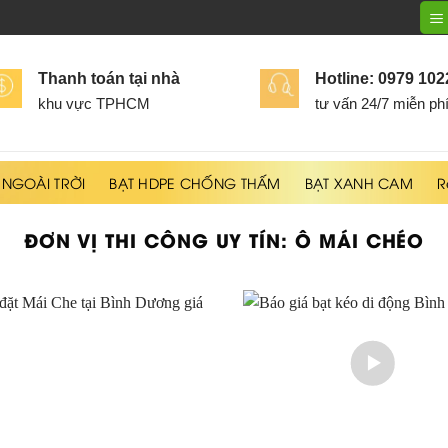
Thanh toán tại nhà
Hotline: 0979 10
khu vực TPHCM
tư vấn 24/7 miễn ph
 NGOÀI TRỜI
BẠT HDPE CHỐNG THẤM
BẠT XANH CAM
R
ĐƠN VỊ THI CÔNG UY TÍN:
Ô MÁI CHÉO