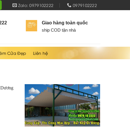
Zalo: 0979102222
0979102222
2222
Giao hàng toàn quốc
í
ship COD tận nhà
èm Cửa Đẹp
Liên hệ