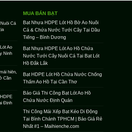
MUA BÁN BẠT
Bạt Nhựa HDPE Lót Hồ Bờ Ao Nuôi
 Nuôi Cá
ịa
Cá & Chứa Nước Tưới Cây Tại Dầu
Tiếng – Bình Dương
Lót Ao
Bạt Nhựa HDPE Lót Ao Hồ Chứa
y Ninh
Nước Tưới Cây Nuôi Cá Tại Bạt Lót
Hồ Đắk Lắk
mái hiên,
Bạt HDPE Lót Hồ Chứa Nước Chống
 ở Cần
Thấm Ao Hồ Tại Cần Thơ
Báo Giá Thi Công Bạt Lót Ao Hồ
t HDPE
Chứa Nước Định Quán
i Định
Thi Công Mái Xếp Bạt Kéo Di Động
Tại Bình Chánh TPHCM | Báo Giá Rẻ
Nhất #1 – Maihienche.com