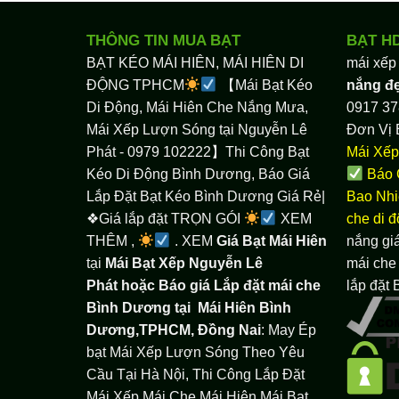
THÔNG TIN MUA BẠT
BẠT H
BẠT KÉO MÁI HIÊN, MÁI HIÊN DI
mái xếp
ĐỘNG TPHCM
【Mái Bạt Kéo
nắng đ
Di Động, Mái Hiên Che Nắng Mưa,
0917 37
Mái Xếp Lượn Sóng tại Nguyễn Lê
Đơn Vị 
Phát - 0979 102222】Thi Công Bạt
Mái Xếp
Kéo Di Động Bình Dương, Báo Giá
Báo 
Lắp Đặt Bạt Kéo Bình Dương Giá Rẻ|
Bao Nhi
❖Giá lắp đặt TRỌN GÓI
XEM
che di 
THÊM ,
. XEM
Giá Bạt Mái Hiên
nắng giá
tại
Mái Bạt Xếp Nguyễn Lê
mái che 
Phát hoặc Báo giá Lắp đặt mái che
lắp đặt
Bình Dương tại
Mái Hiên Bình
Dương,TPHCM, Đồng Nai
: May Ép
bạt Mái Xếp Lượn Sóng Theo Yêu
Cầu Tại Hà Nội, Thi Công Lắp Đặt
Mái Xếp Mái Che Mái Hiên Mái Bạt