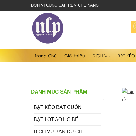
bạt
ĐƠN VỊ CUNG CẤP RÈM CHE NẮNG
che
nắng
mưa
Trang Chủ
Giới thiệu
DỊCH VỤ
BẠT KÉO
DANH MỤC SẢN PHẨM
BẠT KÉO BẠT CUỐN
BẠT LÓT AO HỒ BỂ
DỊCH VỤ BÁN DÙ CHE