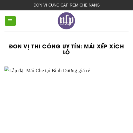
bạt
ĐƠN VỊ CUNG CẤP RÈM CHE NẮNG
che
nắng
mưa
ĐƠN VỊ THI CÔNG UY TÍN:
MÁI XẾP XÍCH
LÔ