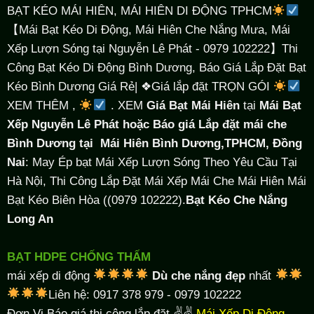
BẠT KÉO MÁI HIÊN, MÁI HIÊN DI ĐỘNG TPHCM
【Mái Bạt Kéo Di Động, Mái Hiên Che Nắng Mưa, Mái
Xếp Lượn Sóng tại Nguyễn Lê Phát - 0979 102222】Thi
Công Bạt Kéo Di Động Bình Dương, Báo Giá Lắp Đặt Bạt
Kéo Bình Dương Giá Rẻ| ❖Giá lắp đặt TRỌN GÓI
XEM THÊM ,
. XEM
Giá Bạt Mái Hiên
tại
Mái Bạt
Xếp Nguyễn Lê Phát hoặc Báo giá Lắp đặt mái che
Bình Dương tại
Mái Hiên Bình Dương,TPHCM, Đồng
Nai
: May Ép bạt Mái Xếp Lượn Sóng Theo Yêu Cầu Tại
Hà Nội, Thi Công Lắp Đặt Mái Xếp Mái Che Mái Hiên Mái
Bạt Kéo Biên Hòa ((0979 102222).
Bạt Kéo Che Nắng
Long An
BẠT HDPE CHỐNG THẤM
mái xếp di động
Dù che nắng đẹp
nhất
Liên hệ: 0917 378 979 - 0979 102222
Đơn Vị Báo giá thi công lắp đặt ✌✌
Mái Xếp Di Động