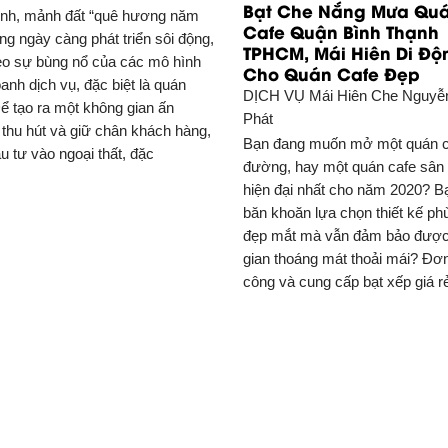
Bạt Che Nắng Mưa Qu
ình, mảnh đất “quê hương năm
Cafe Quận Bình Thạnh
ng ngày càng phát triển sôi động,
TPHCM, Mái Hiên Di Độ
eo sự bùng nổ của các mô hình
Cho Quán Cafe Đẹp
anh dịch vụ, đặc biệt là quán
DỊCH VỤ
Mái Hiên Che Nguyễ
Để tạo ra một không gian ấn
Phát
 thu hút và giữ chân khách hàng,
Bạn đang muốn mở một quán c
u tư vào ngoại thất, đặc
đường, hay một quán cafe sân
hiện đại nhất cho năm 2020? B
băn khoăn lựa chọn thiết kế ph
đẹp mắt mà vẫn đảm bảo đượ
gian thoáng mát thoải mái? Đơn 
công và cung cấp bạt xếp giá r