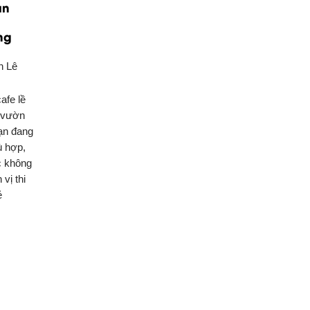
án
ng
n Lê
afe lề
 vườn
ạn đang
ù hợp,
c không
vị thi
ẻ