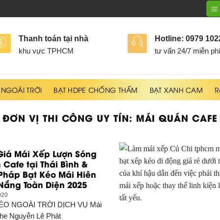
Thanh toán tại nhà
Hotline: 0979 10
khu vực TPHCM
tư vấn 24/7 miễn ph
 NGOÀI TRỜI
BẠT HDPE CHỐNG THẤM
BẠT XANH CAM
R
ĐƠN VỊ THI CÔNG UY TÍN:
MÁI QUÁN CAFE
Giá Mái Xếp Lượn Sóng
Cafe tại Thái Bình &
 Pháp Bạt Kéo Mái Hiên
Nắng Toàn Diện 2025
020
ÉO NGOÀI TRỜI DỊCH VỤ
Mái
he Nguyễn Lê Phát