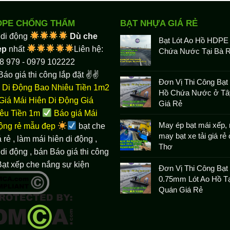
DPE CHỐNG THẤM
BẠT NHỰA GIÁ RẺ
 di động
Dù che
Bạt Lót Ao Hồ HDPE
ẹp
nhất
Liên hệ:
Chứa Nước Tại Bà R
8 979 - 0979 102222
Báo giá thi công lắp đặt ✌✌
Đơn Vị Thi Công Bạt 
 Di Động Bao Nhiêu Tiền 1m2
Hồ Chứa Nước ở Tâ
Giá Mái Hiên Di Động Giá
Giá Rẻ
êu Tiền 1m
Báo giá Mái
May ép bạt mái xếp, 
động rẻ mẫu đẹp
bạt che
may bạt xe tải giá rẻ
 rẻ
, làm
mái hiên di động
,
Thơ
di động , bán Báo giá thi công
Bạt xếp che nắng sự kiện
Đơn Vị Thi Công Bạ
0.75mm Lót Ao Hồ Tạ
Quán Giá Rẻ