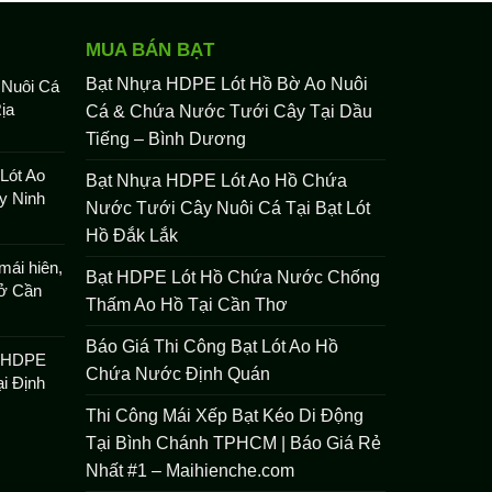
MUA BÁN BẠT
Bạt Nhựa HDPE Lót Hồ Bờ Ao Nuôi
 Nuôi Cá
ịa
Cá & Chứa Nước Tưới Cây Tại Dầu
Tiếng – Bình Dương
Lót Ao
Bạt Nhựa HDPE Lót Ao Hồ Chứa
y Ninh
Nước Tưới Cây Nuôi Cá Tại Bạt Lót
Hồ Đắk Lắk
mái hiên,
Bạt HDPE Lót Hồ Chứa Nước Chống
 ở Cần
Thấm Ao Hồ Tại Cần Thơ
Báo Giá Thi Công Bạt Lót Ao Hồ
t HDPE
Chứa Nước Định Quán
i Định
Thi Công Mái Xếp Bạt Kéo Di Động
Tại Bình Chánh TPHCM | Báo Giá Rẻ
Nhất #1 – Maihienche.com