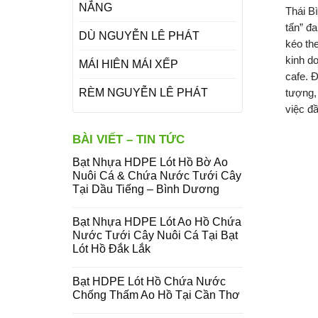
NẮNG
Thái B
tấn” đa
DÙ NGUYỄN LÊ PHÁT
kéo th
kinh do
MÁI HIÊN MÁI XẾP
cafe. 
RÈM NGUYỄN LÊ PHÁT
tượng,
việc đầ
BÀI VIẾT – TIN TỨC
Bạt Nhựa HDPE Lót Hồ Bờ Ao
Nuôi Cá & Chứa Nước Tưới Cây
Tại Dầu Tiếng – Bình Dương
Bạt Nhựa HDPE Lót Ao Hồ Chứa
Nước Tưới Cây Nuôi Cá Tại Bạt
Lót Hồ Đắk Lắk
Bạt HDPE Lót Hồ Chứa Nước
Chống Thấm Ao Hồ Tại Cần Thơ