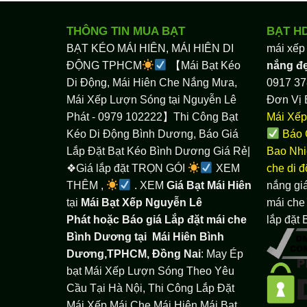
THÔNG TIN MUA BẠT
BẠT H
BẠT KÉO MÁI HIÊN, MÁI HIÊN DI
mái xếp
ĐỘNG TPHCM
【Mái Bạt Kéo
nắng đ
Di Động, Mái Hiên Che Nắng Mưa,
0917 37
Mái Xếp Lượn Sóng tại Nguyễn Lê
Đơn Vị 
Phát - 0979 102222】Thi Công Bạt
Mái Xếp
Kéo Di Động Bình Dương, Báo Giá
Báo 
Lắp Đặt Bạt Kéo Bình Dương Giá Rẻ|
Bao Nhi
❖Giá lắp đặt TRỌN GÓI
XEM
che di 
THÊM ,
. XEM
Giá Bạt Mái Hiên
nắng giá
tại
Mái Bạt Xếp Nguyễn Lê
mái che 
Phát hoặc Báo giá Lắp đặt mái che
lắp đặt
Bình Dương tại
Mái Hiên Bình
Dương,TPHCM, Đồng Nai
: May Ép
bạt Mái Xếp Lượn Sóng Theo Yêu
Cầu Tại Hà Nội, Thi Công Lắp Đặt
Mái Xếp Mái Che Mái Hiên Mái Bạt