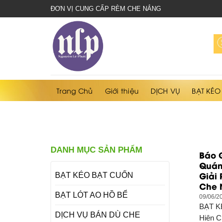
bạt
ĐƠN VỊ CUNG CẤP RÈM CHE NẮNG
che
nắng
mưa
Trang Chủ
Giới thiệu
DỊCH VỤ
BẠT KÉO
DANH MỤC SẢN PHẨM
Báo 
Quán 
Giải
BẠT KÉO BẠT CUỐN
Che 
BẠT LÓT AO HỒ BỂ
09/06/2
BẠT K
DỊCH VỤ BÁN DÙ CHE
Hiên C