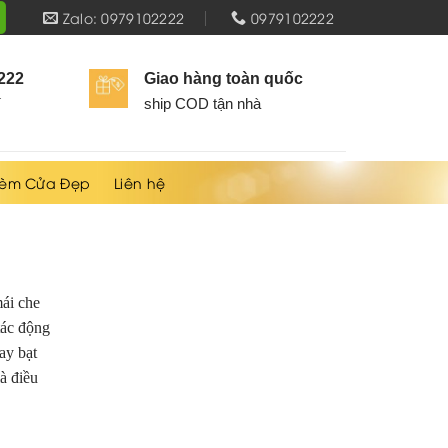
Zalo: 0979102222
0979102222
2222
Giao hàng toàn quốc
í
ship COD tận nhà
èm Cửa Đẹp
Liên hệ