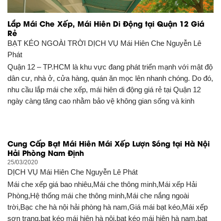
Lắp Mái Che Xếp, Mái Hiên Di Động tại Quận 12 Giá
Rẻ
BẠT KÉO NGOÀI TRỜI DỊCH VỤ
Mái Hiên Che Nguyễn Lê
Phát
Quận 12 – TP.HCM là khu vực đang phát triển mạnh với mật độ
dân cư, nhà ở, cửa hàng, quán ăn mọc lên nhanh chóng. Do đó,
nhu cầu lắp mái che xếp, mái hiên di động giá rẻ tại Quận 12
ngày càng tăng cao nhằm bảo vệ không gian sống và kinh
Cung Cấp Bạt Mái Hiên Mái Xếp Lượn Sóng tại Hà Nội
Hải Phòng Nam Định
25/03/2020
DỊCH VỤ
Mái Hiên Che Nguyễn Lê Phát
Mái che xếp giá bao nhiêu,Mái che thông minh,Mái xếp Hải
Phòng,Hệ thống mái che thông minh,Mái che nắng ngoài
trời,Bạc che hà nội hải phòng hà nam,Giá mái bạt kéo,Mái xếp
sơn trang,bạt kéo mái hiên hà nội,bạt kéo mái hiên hà nam,bạt