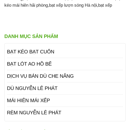
kéo mái hiên hải phòng,bạt xếp lượn sóng Hà nội,bạt xếp
DANH MỤC SẢN PHẨM
BẠT KÉO BẠT CUỐN
BẠT LÓT AO HỒ BỂ
DỊCH VỤ BÁN DÙ CHE NẮNG
DÙ NGUYỄN LÊ PHÁT
MÁI HIÊN MÁI XẾP
RÈM NGUYỄN LÊ PHÁT