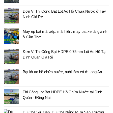
Đơn Vị Thi Công Bạt Lót Ao Hồ Chứa Nước ở Tây
Ninh Giá Rẻ
May ép bạt mái xếp, mái hiên, may bạt xe tải giá rẻ
ở Cần Thơ
Đơn Vị Thi Công Bạt HDPE 0.75mm Lót Ao Hồ Tại
Định Quán Giá Rẻ
Bạt lót ao hồ chứa nước, nuôi tôm cá ở Long An
Thi Công Lót Bạt HDPE Hồ Chứa Nước tại Định
Quán - Đồng Nai
Dù Che Sự Kiện, Dù Che Nắng Mưa Sân Trường