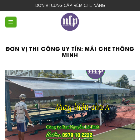
bạt
ĐƠN VỊ CUNG CẤP RÈM CHE NẮNG
che
nắng
mưa
ĐƠN VỊ THI CÔNG UY TÍN:
MÁI CHE THÔNG
MINH