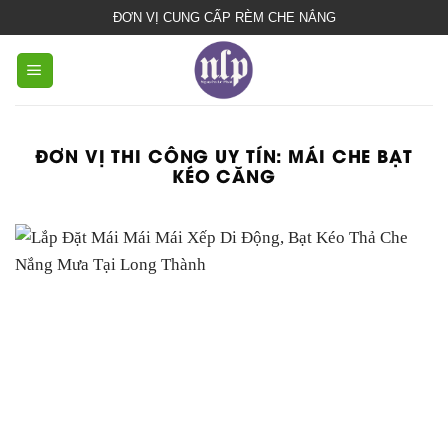
bạt
ĐƠN VỊ CUNG CẤP RÈM CHE NẮNG
che
nắng
mưa
ĐƠN VỊ THI CÔNG UY TÍN:
MÁI CHE BẠT
KÉO CĂNG