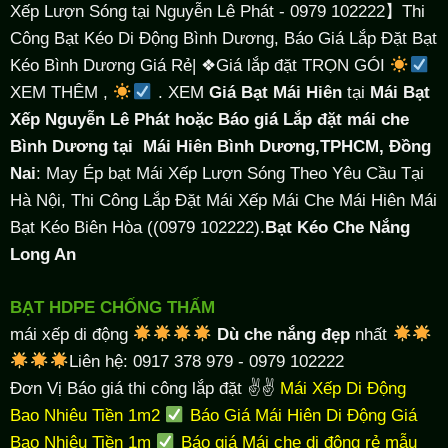
Xếp Lượn Sóng tại Nguyễn Lê Phát - 0979 102222】Thi
Công Bạt Kéo Di Động Bình Dương, Báo Giá Lắp Đặt Bạt
Kéo Bình Dương Giá Rẻ| ❖Giá lắp đặt TRỌN GÓI
XEM THÊM ,
. XEM
Giá Bạt Mái Hiên
tại
Mái Bạt
Xếp Nguyễn Lê Phát hoặc Báo giá Lắp đặt mái che
Bình Dương tại
Mái Hiên Bình Dương,TPHCM, Đồng
Nai
: May Ép bạt Mái Xếp Lượn Sóng Theo Yêu Cầu Tại
Hà Nội, Thi Công Lắp Đặt Mái Xếp Mái Che Mái Hiên Mái
Bạt Kéo Biên Hòa ((0979 102222).
Bạt Kéo Che Nắng
Long An
BẠT HDPE CHỐNG THẤM
mái xếp di động
Dù che nắng đẹp
nhất
Liên hệ: 0917 378 979 - 0979 102222
Đơn Vị Báo giá thi công lắp đặt ✌✌
Mái Xếp Di Động
Bao Nhiêu Tiền 1m2
Báo Giá Mái Hiên Di Động Giá
Bao Nhiêu Tiền 1m
Báo giá Mái che di động rẻ mẫu