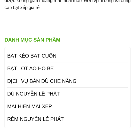
được không gian thoáng mát thoải mái? Đơn vị thi công và cung
cấp bạt xếp giá rẻ
DANH MỤC SẢN PHẨM
BẠT KÉO BẠT CUỐN
BẠT LÓT AO HỒ BỂ
DỊCH VỤ BÁN DÙ CHE NẮNG
DÙ NGUYỄN LÊ PHÁT
MÁI HIÊN MÁI XẾP
RÈM NGUYỄN LÊ PHÁT