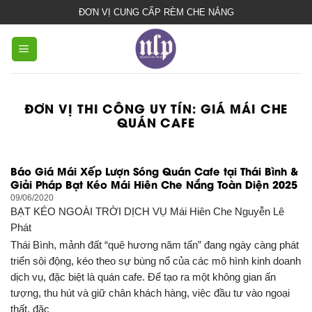
bạt
ĐƠN VỊ CUNG CẤP RÈM CHE NẮNG
che
nắng
mưa
ĐƠN VỊ THI CÔNG UY TÍN:
GIÁ MÁI CHE
QUÁN CAFE
Báo Giá Mái Xếp Lượn Sóng Quán Cafe tại Thái Bình &
Giải Pháp Bạt Kéo Mái Hiên Che Nắng Toàn Diện 2025
09/06/2020
BẠT KÉO NGOÀI TRỜI DỊCH VỤ
Mái Hiên Che Nguyễn Lê
Phát
Thái Bình, mảnh đất “quê hương năm tấn” đang ngày càng phát
triển sôi động, kéo theo sự bùng nổ của các mô hình kinh doanh
dịch vụ, đặc biệt là quán cafe. Để tạo ra một không gian ấn
tượng, thu hút và giữ chân khách hàng, việc đầu tư vào ngoại
thất, đặc