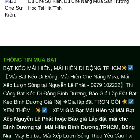
Dù Che Sự Kiện, Dù Che Nắng Mưa Sân Trường
Học Tại Hà Tĩnh
THÔNG TIN MUA BẠT
BẠT KÉO MÁI HIÊN, MÁI HIÊN DI ĐỘNG TPHCM
【Mái Bạt Kéo Di Động, Mái Hiên Che Nắng Mưa, Mái
Xếp Lượn Sóng tại Nguyễn Lê Phát - 0979 102222】Thi
Công Bạt Kéo Di Động Bình Dương, Báo Giá Lắp Đặt Bạt
Kéo Bình Dương Giá Rẻ| ❖Giá lắp đặt TRỌN GÓI
XEM THÊM ,
. XEM
Giá Bạt Mái Hiên
tại
Mái Bạt
Xếp Nguyễn Lê Phát hoặc Báo giá Lắp đặt mái che
Bình Dương tại
Mái Hiên Bình Dương,TPHCM, Đồng
Nai
: May Ép bạt Mái Xếp Lượn Sóng Theo Yêu Cầu Tại