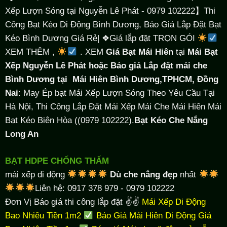
Xếp Lượn Sóng tại Nguyễn Lê Phát - 0979 102222】Thi
Công Bạt Kéo Di Động Bình Dương, Báo Giá Lắp Đặt Bạt
Kéo Bình Dương Giá Rẻ| ❖Giá lắp đặt TRỌN GÓI
XEM THÊM ,
. XEM
Giá Bạt Mái Hiên
tại
Mái Bạt
Xếp Nguyễn Lê Phát hoặc Báo giá Lắp đặt mái che
Bình Dương tại
Mái Hiên Bình Dương,TPHCM, Đồng
Nai
: May Ép bạt Mái Xếp Lượn Sóng Theo Yêu Cầu Tại
Hà Nội, Thi Công Lắp Đặt Mái Xếp Mái Che Mái Hiên Mái
Bạt Kéo Biên Hòa ((0979 102222).
Bạt Kéo Che Nắng
Long An
BẠT HDPE CHỐNG THẤM
mái xếp di động
Dù che nắng đẹp
nhất
Liên hệ: 0917 378 979 - 0979 102222
Đơn Vị Báo giá thi công lắp đặt ✌✌
Mái Xếp Di Động
Bao Nhiêu Tiền 1m2
Báo Giá Mái Hiên Di Động Giá