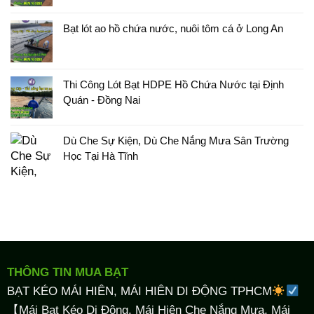
Bạt lót ao hồ chứa nước, nuôi tôm cá ở Long An
Thi Công Lót Bạt HDPE Hồ Chứa Nước tại Định
Quán - Đồng Nai
Dù Che Sự Kiện, Dù Che Nắng Mưa Sân Trường
Học Tại Hà Tĩnh
THÔNG TIN MUA BẠT
BẠT KÉO MÁI HIÊN, MÁI HIÊN DI ĐỘNG TPHCM
【Mái Bạt Kéo Di Động, Mái Hiên Che Nắng Mưa, Mái