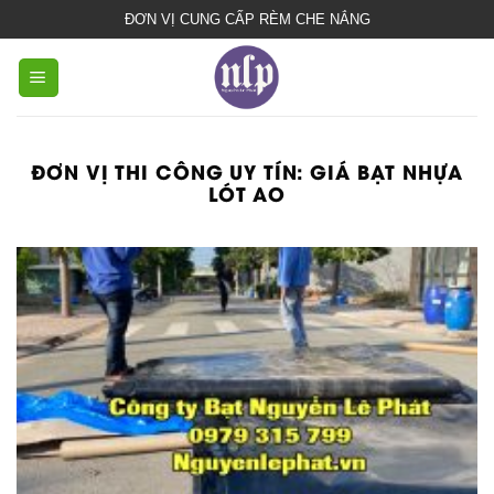
bạt
ĐƠN VỊ CUNG CẤP RÈM CHE NẮNG
che
nắng
mưa
ĐƠN VỊ THI CÔNG UY TÍN:
GIÁ BẠT NHỰA
LÓT AO