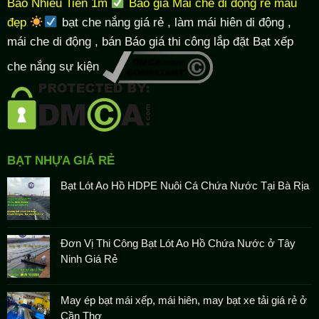
Bao Nhiêu Tiền 1m
Báo giá Mái che di động rẻ mẫu
đẹp
bạt che nắng giá rẻ
, làm
mái hiên di động
,
mái che di động , bán Báo giá thi công lắp đặt
Bạt xếp
che nắng sự kiện
BẠT NHỰA GIÁ RẺ
Bạt Lót Ao Hồ HDPE Nuôi Cá Chứa Nước Tại Bà Rịa
Đơn Vị Thi Công Bạt Lót Ao Hồ Chứa Nước ở Tây
Ninh Giá Rẻ
May ép bạt mái xếp, mái hiên, may bạt xe tải giá rẻ ở
Cần Thơ