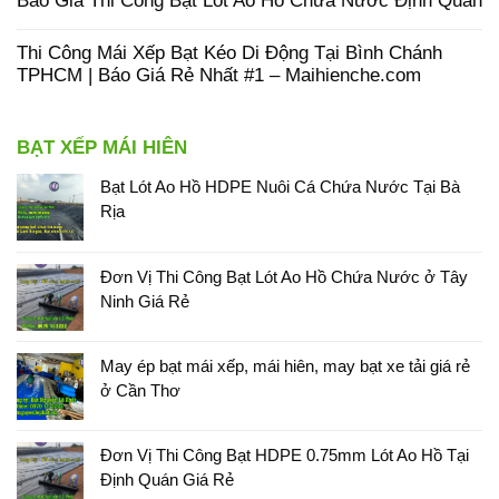
Báo Giá Thi Công Bạt Lót Ao Hồ Chứa Nước Định Quán
Thi Công Mái Xếp Bạt Kéo Di Động Tại Bình Chánh
TPHCM | Báo Giá Rẻ Nhất #1 – Maihienche.com
BẠT XẾP MÁI HIÊN
Bạt Lót Ao Hồ HDPE Nuôi Cá Chứa Nước Tại Bà
Rịa
Đơn Vị Thi Công Bạt Lót Ao Hồ Chứa Nước ở Tây
Ninh Giá Rẻ
May ép bạt mái xếp, mái hiên, may bạt xe tải giá rẻ
ở Cần Thơ
Đơn Vị Thi Công Bạt HDPE 0.75mm Lót Ao Hồ Tại
Định Quán Giá Rẻ