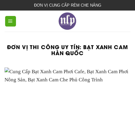
bạt
ĐƠN VỊ CUNG CẤP RÈM CHE NẮNG
che
nắng
mưa
ĐƠN VỊ THI CÔNG UY TÍN:
BẠT XANH CAM
HÀN QUỐC