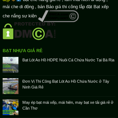
mái che di động , bán Báo giá thi công lắp đặt
Bạt xếp
che nắng sự kiện
BẠT NHỰA GIÁ RẺ
Bạt Lót Ao Hồ HDPE Nuôi Cá Chứa Nước Tại Bà Rịa
Đơn Vị Thi Công Bạt Lót Ao Hồ Chứa Nước ở Tây
Ninh Giá Rẻ
May ép bạt mái xếp, mái hiên, may bạt xe tải giá rẻ ở
Cần Thơ