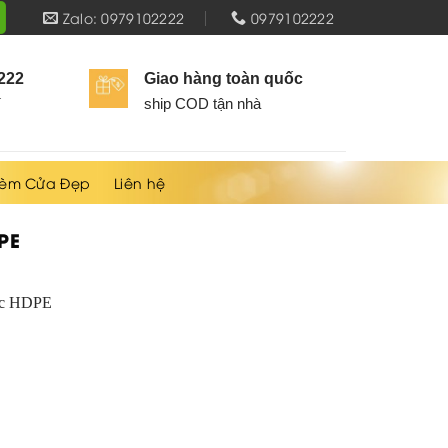
Zalo: 0979102222
0979102222
2222
Giao hàng toàn quốc
í
ship COD tận nhà
èm Cửa Đẹp
Liên hệ
PE