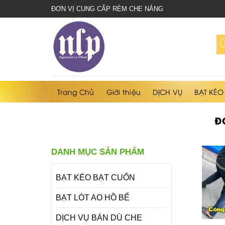
bạt
ĐƠN VỊ CUNG CẤP RÈM CHE NẮNG
che
nắng
mưa
Trang Chủ
Giới thiệu
DỊCH VỤ
BẠT KÉO
Đ
DANH MỤC SẢN PHẨM
BẠT KÉO BẠT CUỐN
BẠT LÓT AO HỒ BỂ
DỊCH VỤ BÁN DÙ CHE