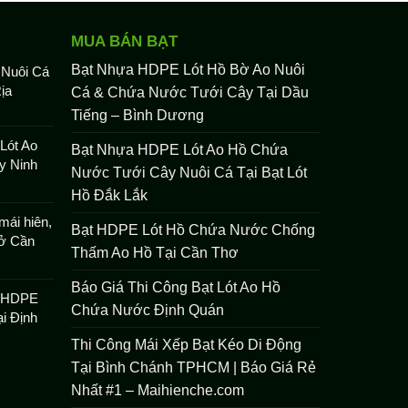
MUA BÁN BẠT
Bạt Nhựa HDPE Lót Hồ Bờ Ao Nuôi
 Nuôi Cá
ịa
Cá & Chứa Nước Tưới Cây Tại Dầu
Tiếng – Bình Dương
Lót Ao
Bạt Nhựa HDPE Lót Ao Hồ Chứa
y Ninh
Nước Tưới Cây Nuôi Cá Tại Bạt Lót
Hồ Đắk Lắk
mái hiên,
Bạt HDPE Lót Hồ Chứa Nước Chống
 ở Cần
Thấm Ao Hồ Tại Cần Thơ
Báo Giá Thi Công Bạt Lót Ao Hồ
t HDPE
Chứa Nước Định Quán
i Định
Thi Công Mái Xếp Bạt Kéo Di Động
Tại Bình Chánh TPHCM | Báo Giá Rẻ
Nhất #1 – Maihienche.com