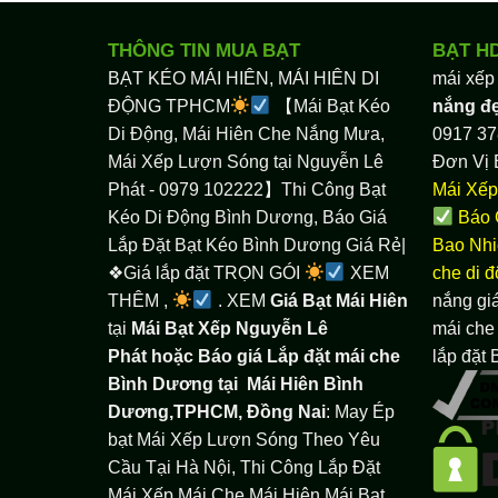
THÔNG TIN MUA BẠT
BẠT H
BẠT KÉO MÁI HIÊN, MÁI HIÊN DI
mái xếp
ĐỘNG TPHCM
【Mái Bạt Kéo
nắng đ
Di Động, Mái Hiên Che Nắng Mưa,
0917 37
Mái Xếp Lượn Sóng tại Nguyễn Lê
Đơn Vị 
Phát - 0979 102222】Thi Công Bạt
Mái Xếp
Kéo Di Động Bình Dương, Báo Giá
Báo 
Lắp Đặt Bạt Kéo Bình Dương Giá Rẻ|
Bao Nhi
❖Giá lắp đặt TRỌN GÓI
XEM
che di 
THÊM ,
. XEM
Giá Bạt Mái Hiên
nắng giá
tại
Mái Bạt Xếp Nguyễn Lê
mái che 
Phát hoặc Báo giá Lắp đặt mái che
lắp đặt
Bình Dương tại
Mái Hiên Bình
Dương,TPHCM, Đồng Nai
: May Ép
bạt Mái Xếp Lượn Sóng Theo Yêu
Cầu Tại Hà Nội, Thi Công Lắp Đặt
Mái Xếp Mái Che Mái Hiên Mái Bạt