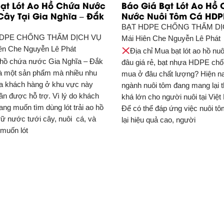
Bạt Lót Ao Hồ Chứa Nước
Báo Giá Bạt Lót Ao Hồ
Cây Tại Gia Nghĩa – Đắk
Nước Nuôi Tôm Cá HDP
g
BẠT HDPE CHỐNG THẤM DỊ
HDPE CHỐNG THẤM DỊCH VỤ
Mái Hiên Che Nguyễn Lê Phát
ên Che Nguyễn Lê Phát
Địa chỉ Mua bạt lót ao hồ nu
t hồ chứa nước Gia Nghĩa – Đắk
đâu giá rẻ, bạt nhựa HDPE ch
à một sản phẩm mà nhiều nhu
mua ở đâu chất lượng? Hiện na
a khách hàng ở khu vực này
ngành nuôi tôm đang mang lại 
ần được hỗ trợ. Vì lý do khách
khá lớn cho người nuôi tại Việ
ang muốn tìm dùng lót trải ao hồ
Để có thể đáp ứng việc nuôi t
rữ nước tưới cây, nuôi cá, và
lại hiệu quả cao, người
 muốn lót