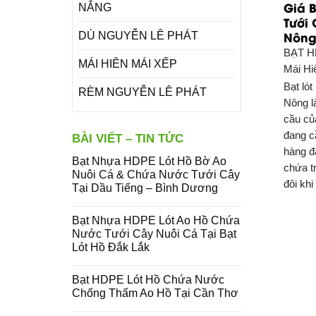
Giá 
NẮNG
Tưới 
Nôn
DÙ NGUYỄN LÊ PHÁT
BẠT 
MÁI HIÊN MÁI XẾP
Mái Hi
Bạt ló
RÈM NGUYỄN LÊ PHÁT
Nông l
cầu củ
đang c
BÀI VIẾT – TIN TỨC
hàng đ
Bạt Nhựa HDPE Lót Hồ Bờ Ao
chứa t
Nuôi Cá & Chứa Nước Tưới Cây
đôi khi
Tại Dầu Tiếng – Bình Dương
Bạt Nhựa HDPE Lót Ao Hồ Chứa
Nước Tưới Cây Nuôi Cá Tại Bạt
Lót Hồ Đắk Lắk
Bạt HDPE Lót Hồ Chứa Nước
Chống Thấm Ao Hồ Tại Cần Thơ