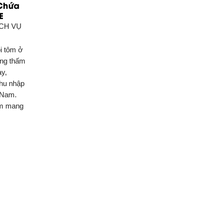
 Chứa
E
CH VỤ
ôi tôm ở
ống thấm
y,
thu nhập
t Nam.
ôm mang