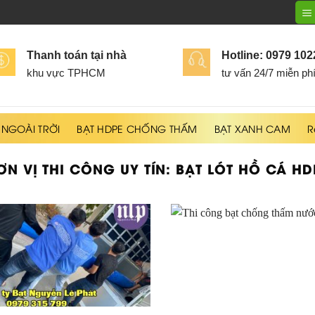
Thanh toán tại nhà
Hotline: 0979 10
khu vực TPHCM
tư vấn 24/7 miễn ph
 NGOÀI TRỜI
BẠT HDPE CHỐNG THẤM
BẠT XANH CAM
R
ƠN VỊ THI CÔNG UY TÍN:
BẠT LÓT HỒ CÁ HD