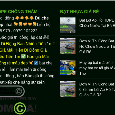
DPE CHỐNG THẤM
BẠT NHỰA GIÁ RẺ
 di động
Dù che
Bạt Lót Ao Hồ HDPE
ẹp
nhất
Liên hệ:
Chứa Nước Tại Bà R
8 979 - 0979 102222
Báo giá thi công lắp đặt ✌✌
Đơn Vị Thi Công Bạt 
 Di Động Bao Nhiêu Tiền 1m2
Hồ Chứa Nước ở Tâ
Giá Mái Hiên Di Động Giá
Giá Rẻ
êu Tiền 1m
Báo giá Mái
May ép bạt mái xếp, 
động rẻ mẫu đẹp
bạt che
may bạt xe tải giá rẻ
 rẻ
, làm
mái hiên di động
,
Thơ
di động , bán Báo giá thi công
Bạt xếp che nắng sự kiện
Đơn Vị Thi Công Bạ
0.75mm Lót Ao Hồ Tạ
Quán Giá Rẻ