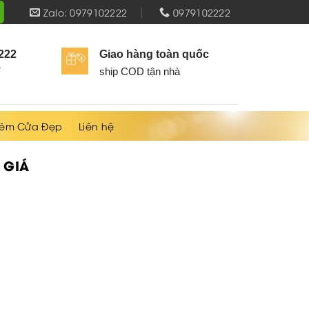
Zalo: 0979102222
0979102222
2222
Giao hàng toàn quốc
í
ship COD tận nhà
èm Cửa Đẹp
Liên hệ
 GIÁ