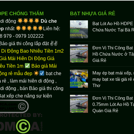
DPE CHỐNG THẤM
BẠT NHỰA GIÁ RẺ
 di động
Dù che
Bạt Lót Ao Hồ HDPE
ẹp
nhất
Liên hệ:
Chứa Nước Tại Bà R
8 979 - 0979 102222
Báo giá thi công lắp đặt ✌✌
Đơn Vị Thi Công Bạt 
 Di Động Bao Nhiêu Tiền 1m2
Hồ Chứa Nước ở Tâ
Giá Mái Hiên Di Động Giá
Giá Rẻ
êu Tiền 1m
Báo giá Mái
May ép bạt mái xếp, 
động rẻ mẫu đẹp
bạt che
may bạt xe tải giá rẻ
 rẻ
, làm
mái hiên di động
,
Thơ
di động , bán Báo giá thi công
Bạt xếp che nắng sự kiện
Đơn Vị Thi Công Bạ
0.75mm Lót Ao Hồ Tạ
Quán Giá Rẻ