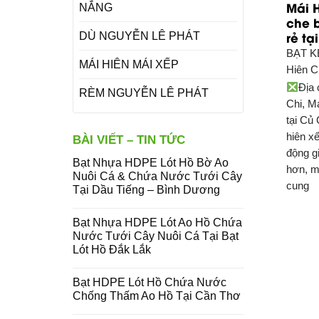
Mái 
NẮNG
che 
rẻ tạ
DÙ NGUYỄN LÊ PHÁT
BẠT K
MÁI HIÊN MÁI XẾP
Hiên C
Địa 
RÈM NGUYỄN LÊ PHÁT
Chi, Má
tại Củ
hiên x
BÀI VIẾT – TIN TỨC
động gi
Bạt Nhựa HDPE Lót Hồ Bờ Ao
hơn, m
Nuôi Cá & Chứa Nước Tưới Cây
cung
Tại Dầu Tiếng – Bình Dương
Bạt Nhựa HDPE Lót Ao Hồ Chứa
Nước Tưới Cây Nuôi Cá Tại Bạt
Lót Hồ Đắk Lắk
Bạt HDPE Lót Hồ Chứa Nước
Chống Thấm Ao Hồ Tại Cần Thơ