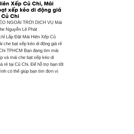
Hiên Xếp Củ Chi, Mái
bạt xếp kéo di động giá
i Củ Chi
ÉO NGOÀI TRỜI DỊCH VỤ
Mái
he Nguyễn Lê Phát
chỉ Lắp Đặt Mái Hiên Xếp Củ
i che bạt xếp kéo di động giá rẻ
 Chi TPHCM Bạn đang tìm mái
ếp và mái che bạt xếp kéo di
á rẻ tại Củ Chi. Để hỗ trợ bạn tốt
ình có thể giúp bạn tìm đơn vị