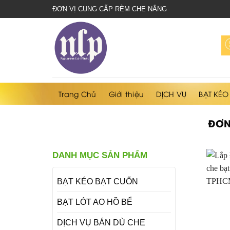
bạt
ĐƠN VỊ CUNG CẤP RÈM CHE NẮNG
che
nắng
mưa
Trang Chủ
Giới thiệu
DỊCH VỤ
BẠT KÉO
ĐƠN
DANH MỤC SẢN PHẨM
BẠT KÉO BẠT CUỐN
BẠT LÓT AO HỒ BỂ
DỊCH VỤ BÁN DÙ CHE