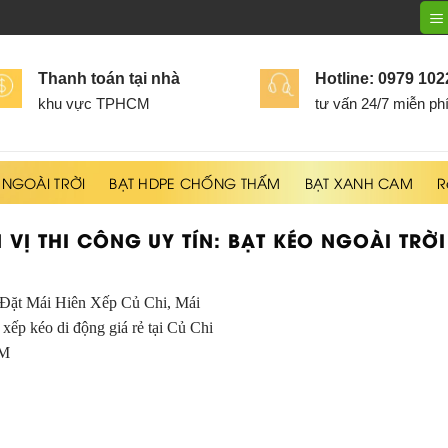
Thanh toán tại nhà
Hotline: 0979 10
khu vực TPHCM
tư vấn 24/7 miễn ph
 NGOÀI TRỜI
BẠT HDPE CHỐNG THẤM
BẠT XANH CAM
R
 VỊ THI CÔNG UY TÍN:
BẠT KÉO NGOÀI TRỜI