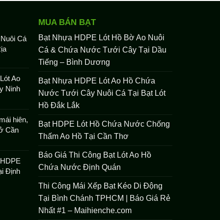
MUA BÁN BẠT
Bạt Nhựa HDPE Lót Hồ Bờ Ao Nuôi
 Nuôi Cá
ịa
Cá & Chứa Nước Tưới Cây Tại Dầu
Tiếng – Bình Dương
Lót Ao
Bạt Nhựa HDPE Lót Ao Hồ Chứa
y Ninh
Nước Tưới Cây Nuôi Cá Tại Bạt Lót
Hồ Đắk Lắk
mái hiên,
Bạt HDPE Lót Hồ Chứa Nước Chống
 ở Cần
Thấm Ao Hồ Tại Cần Thơ
Báo Giá Thi Công Bạt Lót Ao Hồ
t HDPE
Chứa Nước Định Quán
i Định
Thi Công Mái Xếp Bạt Kéo Di Động
Tại Bình Chánh TPHCM | Báo Giá Rẻ
Nhất #1 – Maihienche.com