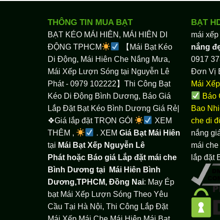
THÔNG TIN MUA BẠT
BẠT H
BẠT KÉO MÁI HIÊN, MÁI HIÊN DI
mái xếp
ĐỘNG TPHCM
【Mái Bạt Kéo
nắng đ
Di Động, Mái Hiên Che Nắng Mưa,
0917 37
Mái Xếp Lượn Sóng tại Nguyễn Lê
Đơn Vị 
Phát - 0979 102222】Thi Công Bạt
Mái Xếp
Kéo Di Động Bình Dương, Báo Giá
Báo 
Lắp Đặt Bạt Kéo Bình Dương Giá Rẻ|
Bao Nhi
❖Giá lắp đặt TRỌN GÓI
XEM
che di 
THÊM ,
. XEM
Giá Bạt Mái Hiên
nắng giá
tại
Mái Bạt Xếp Nguyễn Lê
mái che 
Phát hoặc Báo giá Lắp đặt mái che
lắp đặt
Bình Dương tại
Mái Hiên Bình
Dương,TPHCM, Đồng Nai
: May Ép
bạt Mái Xếp Lượn Sóng Theo Yêu
Cầu Tại Hà Nội, Thi Công Lắp Đặt
Mái Xếp Mái Che Mái Hiên Mái Bạt