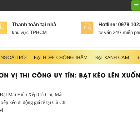
Thanh toán tại nhà
Hotline: 0979 10
khu vực TPHCM
tư vấn 24/7 miễn ph
 NGOÀI TRỜI
BẠT HDPE CHỐNG THẤM
BẠT XANH CAM
R
ƠN VỊ THI CÔNG UY TÍN:
BẠT KÉO LÊN XUỐ