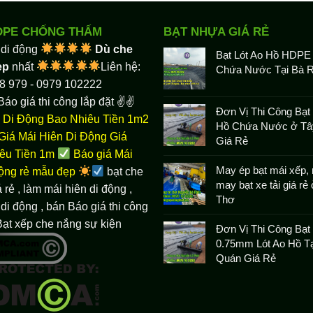
DPE CHỐNG THẤM
BẠT NHỰA GIÁ RẺ
 di động
Dù che
Bạt Lót Ao Hồ HDPE
ẹp
nhất
Liên hệ:
Chứa Nước Tại Bà R
8 979 - 0979 102222
Báo giá thi công lắp đặt ✌✌
Đơn Vị Thi Công Bạt 
 Di Động Bao Nhiêu Tiền 1m2
Hồ Chứa Nước ở Tâ
Giá Mái Hiên Di Động Giá
Giá Rẻ
êu Tiền 1m
Báo giá Mái
May ép bạt mái xếp, 
động rẻ mẫu đẹp
bạt che
may bạt xe tải giá rẻ
 rẻ
, làm
mái hiên di động
,
Thơ
di động , bán Báo giá thi công
Bạt xếp che nắng sự kiện
Đơn Vị Thi Công Bạ
0.75mm Lót Ao Hồ Tạ
Quán Giá Rẻ