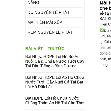
Mái 
NẮNG
che 
rẻ tạ
DÙ NGUYỄN LÊ PHÁT
BẠT K
MÁI HIÊN MÁI XẾP
Hiên C
Địa 
RÈM NGUYỄN LÊ PHÁT
Chi, Má
tại Củ
hiên x
BÀI VIẾT – TIN TỨC
động gi
Bạt Nhựa HDPE Lót Hồ Bờ Ao
hơn, m
Nuôi Cá & Chứa Nước Tưới Cây
cung
Tại Dầu Tiếng – Bình Dương
Bạt Nhựa HDPE Lót Ao Hồ Chứa
Nước Tưới Cây Nuôi Cá Tại Bạt
Lót Hồ Đắk Lắk
Bạt HDPE Lót Hồ Chứa Nước
Chống Thấm Ao Hồ Tại Cần Thơ