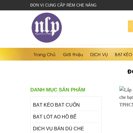
bạt
ĐƠN VỊ CUNG CẤP RÈM CHE NẮNG
che
nắng
mưa
Trang Chủ
Giới thiệu
DỊCH VỤ
BẠT KÉO
Đ
DANH MỤC SẢN PHẨM
BẠT KÉO BẠT CUỐN
BẠT LÓT AO HỒ BỂ
DỊCH VỤ BÁN DÙ CHE