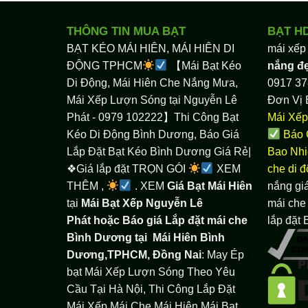
THÔNG TIN MUA BẠT
BẠT H
BẠT KÉO MÁI HIÊN, MÁI HIÊN DI
mái xếp
ĐỘNG TPHCM
【Mái Bạt Kéo
nắng đ
Di Động, Mái Hiên Che Nắng Mưa,
0917 37
Mái Xếp Lượn Sóng tại Nguyễn Lê
Đơn Vị 
Phát - 0979 102222】Thi Công Bạt
Mái Xếp
Kéo Di Động Bình Dương, Báo Giá
Báo 
Lắp Đặt Bạt Kéo Bình Dương Giá Rẻ|
Bao Nhi
❖Giá lắp đặt TRỌN GÓI
XEM
che di 
THÊM ,
. XEM
Giá Bạt Mái Hiên
nắng giá
tại
Mái Bạt Xếp Nguyễn Lê
mái che 
Phát hoặc Báo giá Lắp đặt mái che
lắp đặt
Bình Dương tại
Mái Hiên Bình
Dương,TPHCM, Đồng Nai
: May Ép
bạt Mái Xếp Lượn Sóng Theo Yêu
Cầu Tại Hà Nội, Thi Công Lắp Đặt
Mái Xếp Mái Che Mái Hiên Mái Bạt