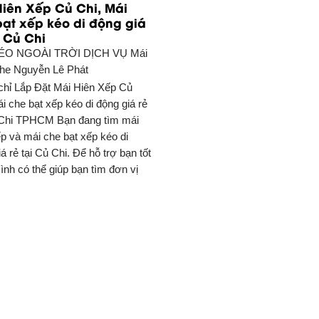
Hiên Xếp Củ Chi, Mái
bạt xếp kéo di động giá
i Củ Chi
ÉO NGOÀI TRỜI DỊCH VỤ
Mái
he Nguyễn Lê Phát
chỉ Lắp Đặt Mái Hiên Xếp Củ
i che bạt xếp kéo di động giá rẻ
 Chi TPHCM Bạn đang tìm mái
ếp và mái che bạt xếp kéo di
á rẻ tại Củ Chi. Để hỗ trợ bạn tốt
ình có thể giúp bạn tìm đơn vị