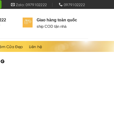
Zalo: 0979102222
0979102222
2222
Giao hàng toàn quốc
í
ship COD tận nhà
èm Cửa Đẹp
Liên hệ
NG