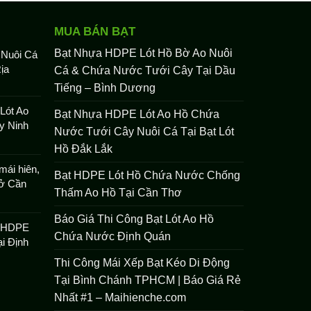
MUA BÁN BẠT
Bạt Nhựa HDPE Lót Hồ Bờ Ao Nuôi
 Nuôi Cá
ịa
Cá & Chứa Nước Tưới Cây Tại Dầu
Tiếng – Bình Dương
Lót Ao
Bạt Nhựa HDPE Lót Ao Hồ Chứa
y Ninh
Nước Tưới Cây Nuôi Cá Tại Bạt Lót
Hồ Đắk Lắk
mái hiên,
Bạt HDPE Lót Hồ Chứa Nước Chống
 ở Cần
Thấm Ao Hồ Tại Cần Thơ
Báo Giá Thi Công Bạt Lót Ao Hồ
t HDPE
Chứa Nước Định Quán
i Định
Thi Công Mái Xếp Bạt Kéo Di Động
Tại Bình Chánh TPHCM | Báo Giá Rẻ
Nhất #1 – Maihienche.com