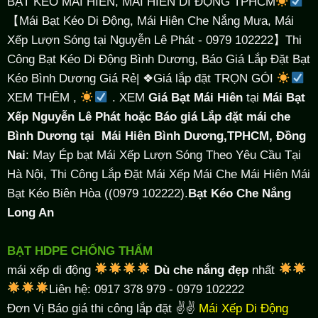
BẠT KÉO MÁI HIÊN, MÁI HIÊN DI ĐỘNG TPHCM
【Mái Bạt Kéo Di Động, Mái Hiên Che Nắng Mưa, Mái
Xếp Lượn Sóng tại Nguyễn Lê Phát - 0979 102222】Thi
Công Bạt Kéo Di Động Bình Dương, Báo Giá Lắp Đặt Bạt
Kéo Bình Dương Giá Rẻ| ❖Giá lắp đặt TRỌN GÓI
XEM THÊM ,
. XEM
Giá Bạt Mái Hiên
tại
Mái Bạt
Xếp Nguyễn Lê Phát hoặc Báo giá Lắp đặt mái che
Bình Dương tại
Mái Hiên Bình Dương,TPHCM, Đồng
Nai
: May Ép bạt Mái Xếp Lượn Sóng Theo Yêu Cầu Tại
Hà Nội, Thi Công Lắp Đặt Mái Xếp Mái Che Mái Hiên Mái
Bạt Kéo Biên Hòa ((0979 102222).
Bạt Kéo Che Nắng
Long An
BẠT HDPE CHỐNG THẤM
mái xếp di động
Dù che nắng đẹp
nhất
Liên hệ: 0917 378 979 - 0979 102222
Đơn Vị Báo giá thi công lắp đặt ✌✌
Mái Xếp Di Động