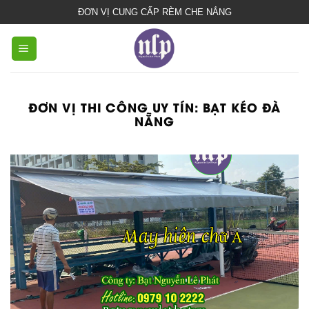
bạt
ĐƠN VỊ CUNG CẤP RÈM CHE NẮNG
che
nắng
mưa
ĐƠN VỊ THI CÔNG UY TÍN:
BẠT KÉO ĐÀ
NẴNG