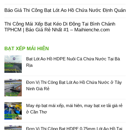
Báo Giá Thi Công Bạt Lót Ao Hồ Chứa Nước Định Quán
Thi Công Mái Xếp Bạt Kéo Di Động Tại Bình Chánh
TPHCM | Báo Giá Rẻ Nhất #1 – Maihienche.com
BẠT XẾP MÁI HIÊN
Bạt Lót Ao Hồ HDPE Nuôi Cá Chứa Nước Tại Bà
Rịa
Đơn Vị Thi Công Bạt Lót Ao Hồ Chứa Nước ở Tây
Ninh Giá Rẻ
May ép bạt mái xếp, mái hiên, may bạt xe tải giá rẻ
ở Cần Thơ
Đơn Vị Thi Công Bạt HDPE 0.75mm Lót Ao Hồ Tại