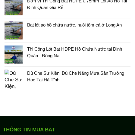
Đơn Vị Thi Công Bạt HDPE 0.75mm Lót Ao Hồ Tại
Định Quán Giá Rẻ
Bạt lót ao hồ chứa nước, nuôi tôm cá ở Long An
Thi Công Lót Bạt HDPE Hồ Chứa Nước tại Định
Quán - Đồng Nai
Dù Che Sự Kiện, Dù Che Nắng Mưa Sân Trường
Học Tại Hà Tĩnh
THÔNG TIN MUA BẠT