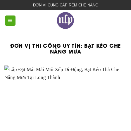
bạt
ĐƠN VỊ CUNG CẤP RÈM CHE NẮNG
che
nắng
mưa
ĐƠN VỊ THI CÔNG UY TÍN:
BẠT KÉO CHE
NẮNG MƯA