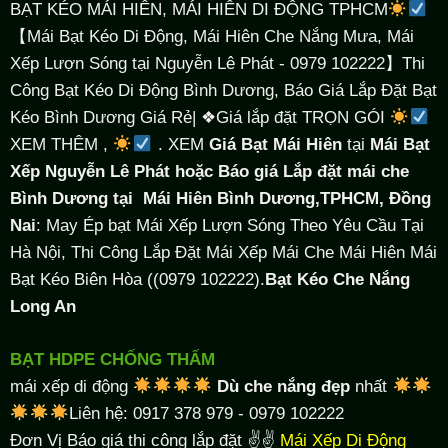
BẠT KÉO MÁI HIÊN, MÁI HIÊN DI ĐỘNG TPHCM
【Mái Bạt Kéo Di Động, Mái Hiên Che Nắng Mưa, Mái
Xếp Lượn Sóng tại Nguyễn Lê Phát - 0979 102222】Thi
Công Bạt Kéo Di Động Bình Dương, Báo Giá Lắp Đặt Bạt
Kéo Bình Dương Giá Rẻ| ❖Giá lắp đặt TRỌN GÓI
XEM THÊM ,
. XEM
Giá Bạt Mái Hiên
tại
Mái Bạt
Xếp Nguyễn Lê Phát hoặc Báo giá Lắp đặt mái che
Bình Dương tại
Mái Hiên Bình Dương,TPHCM, Đồng
Nai
: May Ép bạt Mái Xếp Lượn Sóng Theo Yêu Cầu Tại
Hà Nội, Thi Công Lắp Đặt Mái Xếp Mái Che Mái Hiên Mái
Bạt Kéo Biên Hòa ((0979 102222).
Bạt Kéo Che Nắng
Long An
BẠT HDPE CHỐNG THẤM
mái xếp di động
Dù che nắng đẹp
nhất
Liên hệ: 0917 378 979 - 0979 102222
Đơn Vị Báo giá thi công lắp đặt ✌✌
Mái Xếp Di Động