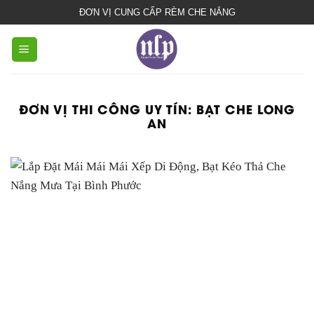
bạt
ĐƠN VỊ CUNG CẤP RÈM CHE NẮNG
che
nắng
mưa
ĐƠN VỊ THI CÔNG UY TÍN:
BẠT CHE LONG
AN