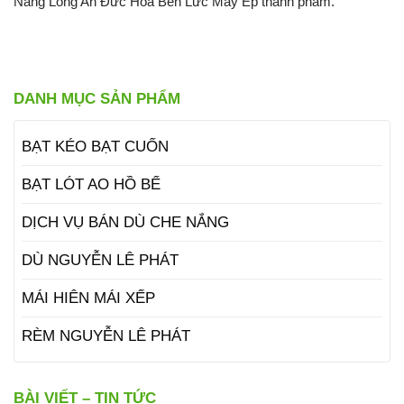
Nắng Long An Đức Hòa Bến Lức May Ép thành phẩm.
DANH MỤC SẢN PHẨM
BẠT KÉO BẠT CUỐN
BẠT LÓT AO HỒ BỂ
DỊCH VỤ BÁN DÙ CHE NẮNG
DÙ NGUYỄN LÊ PHÁT
MÁI HIÊN MÁI XẾP
RÈM NGUYỄN LÊ PHÁT
BÀI VIẾT – TIN TỨC