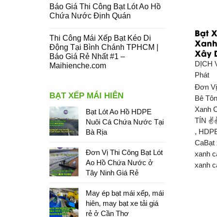
Báo Giá Thi Công Bạt Lót Ao Hồ
Chứa Nước Định Quán
Bạt 
Thi Công Mái Xếp Bạt Kéo Di
Xanh
Động Tại Bình Chánh TPHCM |
Xây 
Báo Giá Rẻ Nhất #1 –
DỊCH
Maihienche.com
Phát
Đơn V
BẠT XẾP MÁI HIÊN
Bê Tôn
Xanh 
Bạt Lót Ao Hồ HDPE
TÍN ✌
Nuôi Cá Chứa Nước Tại
Bà Rịa
, HDP
CaBạt 
Đơn Vị Thi Công Bạt Lót
xanh ca
Ao Hồ Chứa Nước ở
xanh c
Tây Ninh Giá Rẻ
May ép bạt mái xếp, mái
hiên, may bạt xe tải giá
rẻ ở Cần Thơ