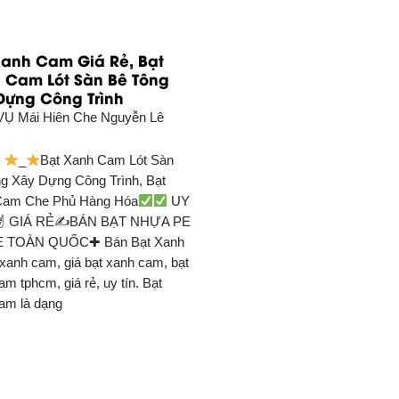
Xanh Cam Giá Rẻ, Bạt
 Cam Lót Sàn Bê Tông
Dựng Công Trình
 VỤ
Mái Hiên Che Nguyễn Lê
ị
_
Bạt Xanh Cam Lót Sàn
g Xây Dựng Công Trình, Bạt
Cam Che Phủ Hàng Hóa
UY
✌ GIÁ RẺ✍BÁN BẠT NHỰA PE
E TOÀN QUỐC✚ Bán Bạt Xanh
xanh cam, giá bạt xanh cam, bạt
m tphcm, giá rẻ, uy tín. Bạt
am là dạng