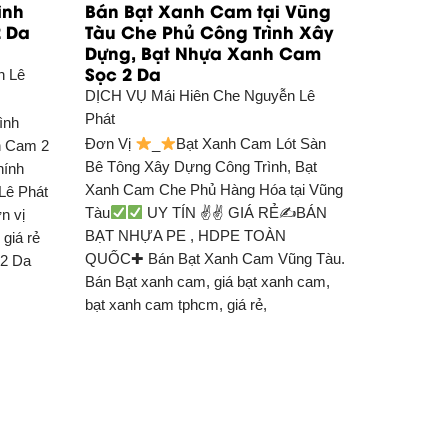
ình
Bán Bạt Xanh Cam tại Vũng
2 Da
Tàu Che Phủ Công Trình Xây
Dựng, Bạt Nhựa Xanh Cam
Sọc 2 Da
n Lê
DỊCH VỤ
Mái Hiên Che Nguyễn Lê
Phát
ình
Đơn Vị
_
Bạt Xanh Cam Lót Sàn
h Cam 2
Bê Tông Xây Dựng Công Trình, Bạt
hính
Xanh Cam Che Phủ Hàng Hóa tại Vũng
Lê Phát
Tàu
UY TÍN ✌✌ GIÁ RẺ✍BÁN
n vị
BẠT NHỰA PE , HDPE TOÀN
giá rẻ
QUỐC✚ Bán Bạt Xanh Cam Vũng Tàu.
 2 Da
Bán Bạt xanh cam, giá bạt xanh cam,
bạt xanh cam tphcm, giá rẻ,