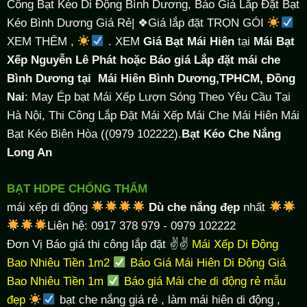
Công Bạt Kéo Di Động Bình Dương, Báo Giá Lắp Đặt Bạt
Kéo Bình Dương Giá Rẻ| ❖Giá lắp đặt TRỌN GÓI
XEM THÊM ,
. XEM
Giá Bạt Mái Hiên
tại
Mái Bạt
Xếp Nguyễn Lê Phát hoặc Báo giá Lắp đặt mái che
Bình Dương tại
Mái Hiên Bình Dương,TPHCM, Đồng
Nai
: May Ép bạt Mái Xếp Lượn Sóng Theo Yêu Cầu Tại
Hà Nội, Thi Công Lắp Đặt Mái Xếp Mái Che Mái Hiên Mái
Bạt Kéo Biên Hòa ((0979 102222).
Bạt Kéo Che Nắng
Long An
BẠT HDPE CHỐNG THẤM
mái xếp di động
Dù che nắng đẹp
nhất
Liên hệ: 0917 378 979 - 0979 102222
Đơn Vị Báo giá thi công lắp đặt ✌✌
Mái Xếp Di Động
Bao Nhiêu Tiền 1m2
Báo Giá Mái Hiên Di Động Giá
Bao Nhiêu Tiền 1m
Báo giá Mái che di động rẻ mẫu
đẹp
bạt che nắng giá rẻ
, làm
mái hiên di động
,