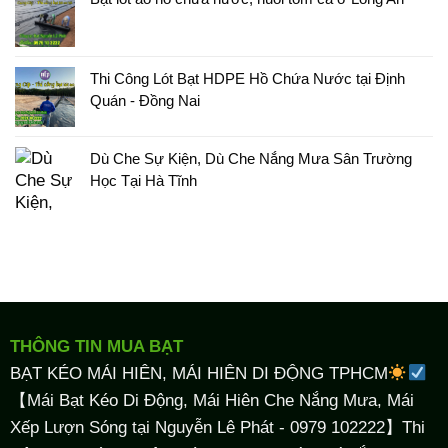
Thi Công Lót Bạt HDPE Hồ Chứa Nước tại Định
Quán - Đồng Nai
Dù Che Sự Kiện, Dù Che Nắng Mưa Sân Trường
Học Tại Hà Tĩnh
THÔNG TIN MUA BẠT
BẠT KÉO MÁI HIÊN, MÁI HIÊN DI ĐỘNG TPHCM
【Mái Bạt Kéo Di Động, Mái Hiên Che Nắng Mưa, Mái
Xếp Lượn Sóng tại Nguyễn Lê Phát - 0979 102222】Thi