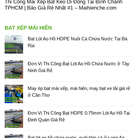
Thi Công Mái Xếp Bạt Kéo Di Động Tại Bình Chánh
TPHCM | Báo Giá Rẻ Nhất #1 – Maihienche.com
BẠT XẾP MÁI HIÊN
Bạt Lót Ao Hồ HDPE Nuôi Cá Chứa Nước Tại Bà
Rịa
Đơn Vị Thi Công Bạt Lót Ao Hồ Chứa Nước ở Tây
Ninh Giá Rẻ
May ép bạt mái xếp, mái hiên, may bạt xe tải giá rẻ
ở Cần Thơ
Đơn Vị Thi Công Bạt HDPE 0.75mm Lót Ao Hồ Tại
Định Quán Giá Rẻ
Bạt lót ao hồ chứa nước, nuôi tôm cá ở Long An