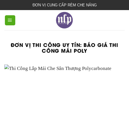
bạt
ĐƠN VỊ CUNG CẤP RÈM CHE NẮNG
che
nắng
mưa
ĐƠN VỊ THI CÔNG UY TÍN:
BÁO GIÁ THI
CÔNG MÁI POLY