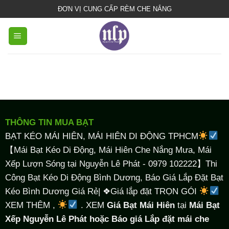
bạt
ĐƠN VỊ CUNG CẤP RÈM CHE NẮNG
che
nắng
mưa
THÔNG TIN MUA BẠT
BẠT KÉO MÁI HIÊN, MÁI HIÊN DI ĐỘNG TPHCM
【Mái Bạt Kéo Di Động, Mái Hiên Che Nắng Mưa, Mái
Xếp Lượn Sóng tại Nguyễn Lê Phát - 0979 102222】Thi
Công Bạt Kéo Di Động Bình Dương, Báo Giá Lắp Đặt Bạt
Kéo Bình Dương Giá Rẻ| ❖Giá lắp đặt TRỌN GÓI
XEM THÊM ,
. XEM
Giá Bạt Mái Hiên
tại
Mái Bạt
Xếp Nguyễn Lê Phát hoặc Báo giá Lắp đặt mái che