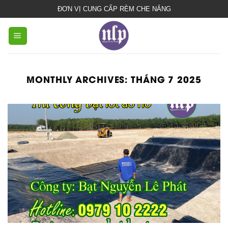
bạt
ĐƠN VỊ CUNG CẤP RÈM CHE NẮNG
che
nắng
mưa
MONTHLY ARCHIVES:
THÁNG 7 2025