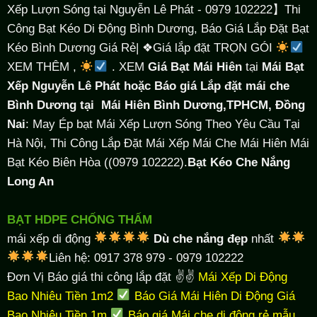
Xếp Lượn Sóng tại Nguyễn Lê Phát - 0979 102222】Thi
Công Bạt Kéo Di Động Bình Dương, Báo Giá Lắp Đặt Bạt
Kéo Bình Dương Giá Rẻ| ❖Giá lắp đặt TRỌN GÓI
XEM THÊM ,
. XEM
Giá Bạt Mái Hiên
tại
Mái Bạt
Xếp Nguyễn Lê Phát hoặc Báo giá Lắp đặt mái che
Bình Dương tại
Mái Hiên Bình Dương,TPHCM, Đồng
Nai
: May Ép bạt Mái Xếp Lượn Sóng Theo Yêu Cầu Tại
Hà Nội, Thi Công Lắp Đặt Mái Xếp Mái Che Mái Hiên Mái
Bạt Kéo Biên Hòa ((0979 102222).
Bạt Kéo Che Nắng
Long An
BẠT HDPE CHỐNG THẤM
mái xếp di động
Dù che nắng đẹp
nhất
Liên hệ: 0917 378 979 - 0979 102222
Đơn Vị Báo giá thi công lắp đặt ✌✌
Mái Xếp Di Động
Bao Nhiêu Tiền 1m2
Báo Giá Mái Hiên Di Động Giá
Bao Nhiêu Tiền 1m
Báo giá Mái che di động rẻ mẫu