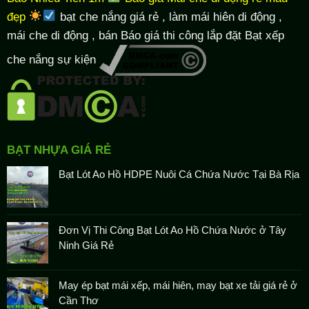
đẹp
bạt che nắng giá rẻ
, làm
mái hiên di động
,
mái che di động , bán Báo giá thi công lắp đặt
Bạt xếp
che nắng sự kiện
BẠT NHỰA GIÁ RẺ
Bạt Lót Ao Hồ HDPE Nuôi Cá Chứa Nước Tại Bà Rịa
Đơn Vị Thi Công Bạt Lót Ao Hồ Chứa Nước ở Tây
Ninh Giá Rẻ
May ép bạt mái xếp, mái hiên, may bạt xe tải giá rẻ ở
Cần Thơ