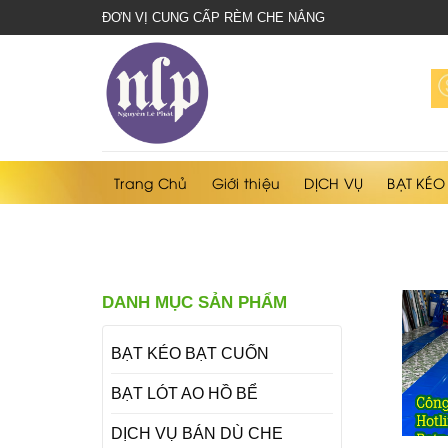
bạt
ĐƠN VỊ CUNG CẤP RÈM CHE NẮNG
che
nắng
mưa
Trang Chủ
Giới thiệu
DỊCH VỤ
BẠT KÉO
DANH MỤC SẢN PHẨM
BẠT KÉO BẠT CUỐN
BẠT LÓT AO HỒ BỂ
DỊCH VỤ BÁN DÙ CHE