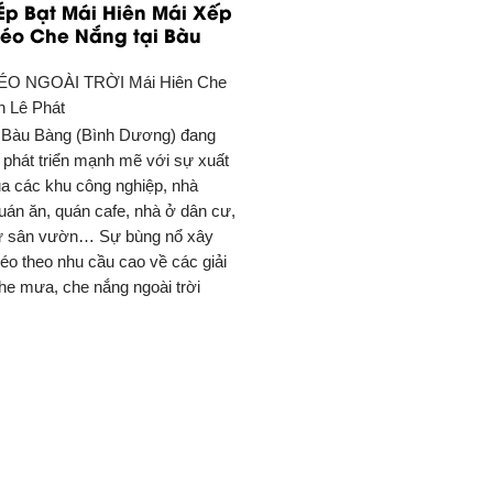
Ép Bạt Mái Hiên Mái Xếp
Kéo Che Nắng tại Bàu
ÉO NGOÀI TRỜI
Mái Hiên Che
 Lê Phát
Bàu Bàng (Bình Dương) đang
à phát triển mạnh mẽ với sự xuất
ủa các khu công nghiệp, nhà
uán ăn, quán cafe, nhà ở dân cư,
hự sân vườn… Sự bùng nổ xây
éo theo nhu cầu cao về các giải
he mưa, che nắng ngoài trời