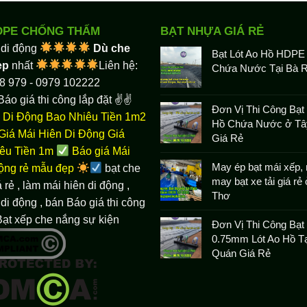
DPE CHỐNG THẤM
BẠT NHỰA GIÁ RẺ
 di động
Dù che
Bạt Lót Ao Hồ HDPE
ẹp
nhất
Liên hệ:
Chứa Nước Tại Bà R
8 979 - 0979 102222
Báo giá thi công lắp đặt ✌✌
Đơn Vị Thi Công Bạt 
 Di Động Bao Nhiêu Tiền 1m2
Hồ Chứa Nước ở Tâ
Giá Mái Hiên Di Động Giá
Giá Rẻ
êu Tiền 1m
Báo giá Mái
May ép bạt mái xếp, 
động rẻ mẫu đẹp
bạt che
may bạt xe tải giá rẻ
 rẻ
, làm
mái hiên di động
,
Thơ
di động , bán Báo giá thi công
Bạt xếp che nắng sự kiện
Đơn Vị Thi Công Bạ
0.75mm Lót Ao Hồ Tạ
Quán Giá Rẻ