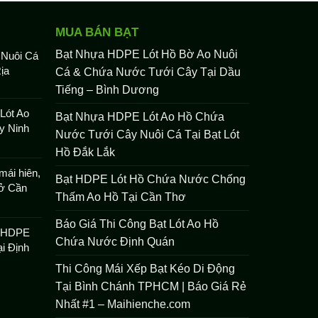
MUA BÁN BẠT
Bạt Nhựa HDPE Lót Hồ Bờ Ao Nuôi
 Nuôi Cá
ịa
Cá & Chứa Nước Tưới Cây Tại Dầu
Tiếng – Bình Dương
Lót Ao
Bạt Nhựa HDPE Lót Ao Hồ Chứa
y Ninh
Nước Tưới Cây Nuôi Cá Tại Bạt Lót
Hồ Đắk Lắk
mái hiên,
Bạt HDPE Lót Hồ Chứa Nước Chống
 ở Cần
Thấm Ao Hồ Tại Cần Thơ
Báo Giá Thi Công Bạt Lót Ao Hồ
t HDPE
Chứa Nước Định Quán
i Định
Thi Công Mái Xếp Bạt Kéo Di Động
Tại Bình Chánh TPHCM | Báo Giá Rẻ
Nhất #1 – Maihienche.com