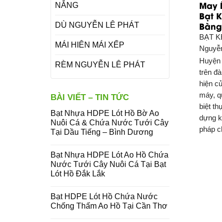
May 
NẮNG
Bạt 
Bàng
DÙ NGUYỄN LÊ PHÁT
BẠT K
MÁI HIÊN MÁI XẾP
Nguyễn
Huyện 
RÈM NGUYỄN LÊ PHÁT
trên đ
hiện c
máy, q
BÀI VIẾT – TIN TỨC
biệt t
Bạt Nhựa HDPE Lót Hồ Bờ Ao
dựng k
Nuôi Cá & Chứa Nước Tưới Cây
pháp c
Tại Dầu Tiếng – Bình Dương
Bạt Nhựa HDPE Lót Ao Hồ Chứa
Nước Tưới Cây Nuôi Cá Tại Bạt
Lót Hồ Đắk Lắk
Bạt HDPE Lót Hồ Chứa Nước
Chống Thấm Ao Hồ Tại Cần Thơ