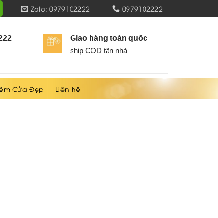
Zalo: 0979102222
0979102222
2222
Giao hàng toàn quốc
í
ship COD tận nhà
èm Cửa Đẹp
Liên hệ