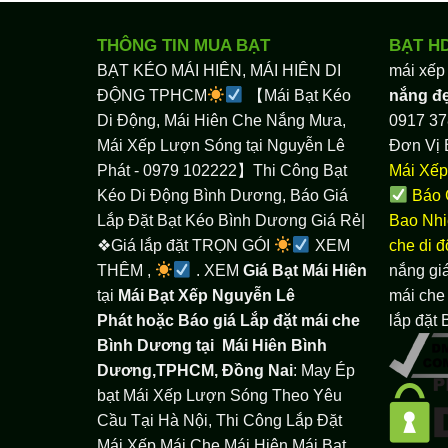
THÔNG TIN MUA BẠT
BẠT H
BẠT KÉO MÁI HIÊN, MÁI HIÊN DI
mái xếp
ĐỘNG TPHCM
【Mái Bạt Kéo
nắng đ
Di Động, Mái Hiên Che Nắng Mưa,
0917 37
Mái Xếp Lượn Sóng tại Nguyễn Lê
Đơn Vị 
Phát - 0979 102222】Thi Công Bạt
Mái Xếp
Kéo Di Động Bình Dương, Báo Giá
Báo 
Lắp Đặt Bạt Kéo Bình Dương Giá Rẻ|
Bao Nhi
❖Giá lắp đặt TRỌN GÓI
XEM
che di 
THÊM ,
. XEM
Giá Bạt Mái Hiên
nắng giá
tại
Mái Bạt Xếp Nguyễn Lê
mái che 
Phát hoặc Báo giá Lắp đặt mái che
lắp đặt
Bình Dương tại
Mái Hiên Bình
Dương,TPHCM, Đồng Nai
: May Ép
bạt Mái Xếp Lượn Sóng Theo Yêu
Cầu Tại Hà Nội, Thi Công Lắp Đặt
Mái Xếp Mái Che Mái Hiên Mái Bạt