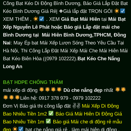
Công Bạt Kéo Di Động Bình Dương, Báo Giá Lắp Đặt Bạt
Kéo Bình Dương Giá Rẻ| ❖Giá lắp đặt TRỌN GÓI
XEM THÊM ,
. XEM
Giá Bạt Mái Hiên
tại
Mái Bạt
Xếp Nguyễn Lê Phát hoặc Báo giá Lắp đặt mái che
Bình Dương tại
Mái Hiên Bình Dương,TPHCM, Đồng
Nai
: May Ép bạt Mái Xếp Lượn Sóng Theo Yêu Cầu Tại
Hà Nội, Thi Công Lắp Đặt Mái Xếp Mái Che Mái Hiên Mái
Bạt Kéo Biên Hòa ((0979 102222).
Bạt Kéo Che Nắng
Long An
BẠT HDPE CHỐNG THẤM
mái xếp di động
Dù che nắng đẹp
nhất
Liên hệ: 0917 378 979 - 0979 102222
Đơn Vị Báo giá thi công lắp đặt ✌✌
Mái Xếp Di Động
Bao Nhiêu Tiền 1m2
Báo Giá Mái Hiên Di Động Giá
Bao Nhiêu Tiền 1m
Báo giá Mái che di động rẻ mẫu
đẹp
bạt che nắng giá rẻ
, làm
mái hiên di động
,