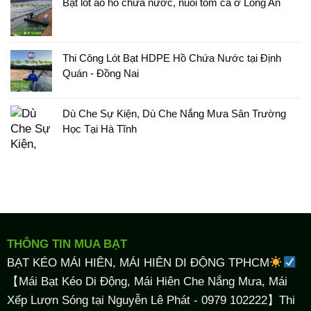
Bạt lót ao hồ chứa nước, nuôi tôm cá ở Long An
Thi Công Lót Bạt HDPE Hồ Chứa Nước tại Định
Quán - Đồng Nai
Dù Che Sự Kiện, Dù Che Nắng Mưa Sân Trường
Học Tại Hà Tĩnh
THÔNG TIN MUA BẠT
BẠT KÉO MÁI HIÊN, MÁI HIÊN DI ĐỘNG TPHCM
【Mái Bạt Kéo Di Động, Mái Hiên Che Nắng Mưa, Mái
Xếp Lượn Sóng tại Nguyễn Lê Phát - 0979 102222】Thi