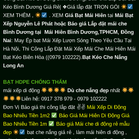
Kéo Bình Dương Giá Rẻ| ❖Giá lắp đặt TRỌN GÓI
XEM THÊM ,
. XEM
Giá Bạt Mái Hiên
tại
Mái Bạt
Xếp Nguyễn Lê Phát hoặc Báo giá Lắp đặt mái che
Bình Dương tại
Mái Hiên Bình Dương,TPHCM, Đồng
Nai
: May Ép bạt Mái Xếp Lượn Sóng Theo Yêu Cầu Tại
Hà Nội, Thi Công Lắp Đặt Mái Xếp Mái Che Mái Hiên Mái
Bạt Kéo Biên Hòa ((0979 102222).
Bạt Kéo Che Nắng
Long An
BẠT HDPE CHỐNG THẤM
mái xếp di động
Dù che nắng đẹp
nhất
Liên hệ: 0917 378 979 - 0979 102222
Đơn Vị Báo giá thi công lắp đặt ✌✌
Mái Xếp Di Động
Bao Nhiêu Tiền 1m2
Báo Giá Mái Hiên Di Động Giá
Bao Nhiêu Tiền 1m
Báo giá Mái che di động rẻ mẫu
đẹp
bạt che nắng giá rẻ
, làm
mái hiên di động
,