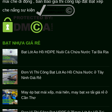
mái che di động , bán Báo giá thi công lắp đặt
Bạt xếp
che nắng sự kiện
BẠT NHỰA GIÁ RẺ
Bạt Lót Ao Hồ HDPE Nuôi Cá Chứa Nước Tại Bà Rịa
Đơn Vị Thi Công Bạt Lót Ao Hồ Chứa Nước ở Tây
Ninh Giá Rẻ
May ép bạt mái xếp, mái hiên, may bạt xe tải giá rẻ ở
Cần Thơ