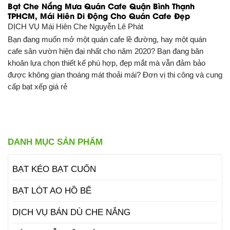
Bạt Che Nắng Mưa Quán Cafe Quận Bình Thạnh
TPHCM, Mái Hiên Di Động Cho Quán Cafe Đẹp
DỊCH VỤ
Mái Hiên Che Nguyễn Lê Phát
Bạn đang muốn mở một quán cafe lề đường, hay một quán
cafe sân vườn hiện đại nhất cho năm 2020? Bạn đang băn
khoăn lựa chọn thiết kế phù hợp, đẹp mắt mà vẫn đảm bảo
được không gian thoáng mát thoải mái? Đơn vị thi công và cung
cấp bạt xếp giá rẻ
DANH MỤC SẢN PHẨM
BẠT KÉO BẠT CUỐN
BẠT LÓT AO HỒ BỂ
DỊCH VỤ BÁN DÙ CHE NẮNG