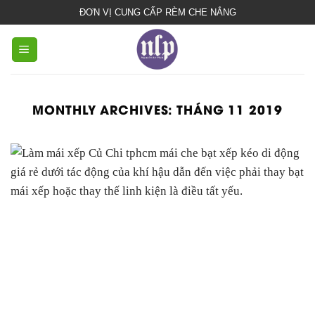
bạt
ĐƠN VỊ CUNG CẤP RÈM CHE NẮNG
che
nắng
mưa
MONTHLY ARCHIVES:
THÁNG 11 2019