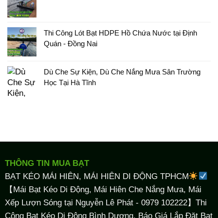
Thi Công Lót Bạt HDPE Hồ Chứa Nước tại Định
Quán - Đồng Nai
Dù Che Sự Kiện, Dù Che Nắng Mưa Sân Trường
Học Tại Hà Tĩnh
THÔNG TIN MUA BẠT
BẠT KÉO MÁI HIÊN, MÁI HIÊN DI ĐỘNG TPHCM
【Mái Bạt Kéo Di Động, Mái Hiên Che Nắng Mưa, Mái
Xếp Lượn Sóng tại Nguyễn Lê Phát - 0979 102222】Thi
Công Bạt Kéo Di Động Bình Dương, Báo Giá Lắp Đặt Bạt