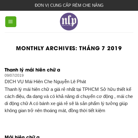
bạt
ĐƠN VỊ CUNG CẤP RÈM CHE NẮNG
che
nắng
mưa
MONTHLY ARCHIVES:
THÁNG 7 2019
Thanh lý mái hiên chữ a
09/07/2019
DỊCH VỤ
Mái Hiên Che Nguyễn Lê Phát
Thanh lý mái hiên chữ a giá rẻ nhất tại TPHCM Sở hữu thiết kế
cách điệu, đa dạng và có khả năng di chuyển cơ động , mái che
di động chữ A có bánh xe giá rẻ sẽ là sản phẩm lý tưởng giúp
không gian trở nên thoáng mát, đồng thời tiết kiệm
Mái hiên chữ a