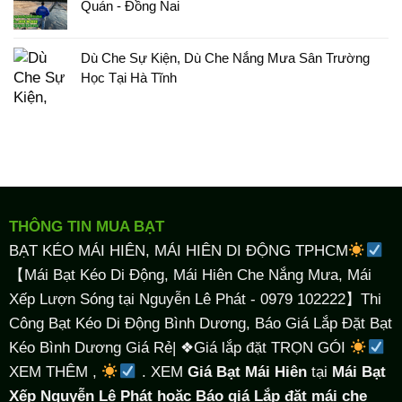
Quán - Đồng Nai
Dù Che Sự Kiện, Dù Che Nắng Mưa Sân Trường
Học Tại Hà Tĩnh
THÔNG TIN MUA BẠT
BẠT KÉO MÁI HIÊN, MÁI HIÊN DI ĐỘNG TPHCM
【Mái Bạt Kéo Di Động, Mái Hiên Che Nắng Mưa, Mái
Xếp Lượn Sóng tại Nguyễn Lê Phát - 0979 102222】Thi
Công Bạt Kéo Di Động Bình Dương, Báo Giá Lắp Đặt Bạt
Kéo Bình Dương Giá Rẻ| ❖Giá lắp đặt TRỌN GÓI
XEM THÊM ,
. XEM
Giá Bạt Mái Hiên
tại
Mái Bạt
Xếp Nguyễn Lê Phát hoặc Báo giá Lắp đặt mái che