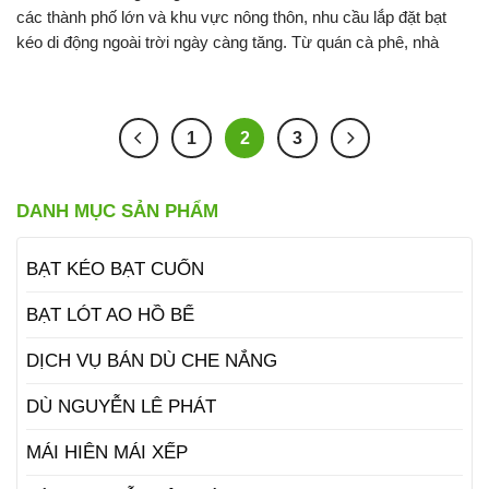
các thành phố lớn và khu vực nông thôn, nhu cầu lắp đặt bạt
kéo di động ngoài trời ngày càng tăng. Từ quán cà phê, nhà
1
2
3
DANH MỤC SẢN PHẨM
BẠT KÉO BẠT CUỐN
BẠT LÓT AO HỒ BỂ
DỊCH VỤ BÁN DÙ CHE NẮNG
DÙ NGUYỄN LÊ PHÁT
MÁI HIÊN MÁI XẾP