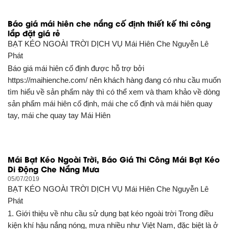
Báo giá mái hiên che nắng cố định thiết kế thi công
lắp đặt giá rẻ
BẠT KÉO NGOÀI TRỜI DỊCH VỤ
Mái Hiên Che Nguyễn Lê
Phát
Báo giá mái hiên cố định được hỗ trợ bởi
https://maihienche.com/ nên khách hàng đang có nhu cầu muốn
tìm hiểu về sản phẩm này thì có thể xem và tham khảo về dòng
sản phẩm mái hiên cố định, mái che cố định và mái hiên quay
tay, mái che quay tay Mái Hiên
Mái Bạt Kéo Ngoài Trời, Báo Giá Thi Công Mái Bạt Kéo
Di Động Che Nắng Mưa
05/07/2019
BẠT KÉO NGOÀI TRỜI DỊCH VỤ
Mái Hiên Che Nguyễn Lê
Phát
1. Giới thiệu về nhu cầu sử dụng bạt kéo ngoài trời Trong điều
kiện khí hậu nắng nóng, mưa nhiều như Việt Nam, đặc biệt là ở